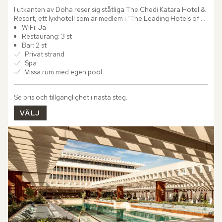
I utkanten av Doha reser sig ståtliga The Chedi Katara Hotel & 
Resort, ett lyxhotell som är medlem i "The Leading Hotels of 
the World". Med sitt exklusiva läge vid Persiska viken...
WiFi: Ja
Restaurang: 3 st
Bar: 2 st
Privat strand
Spa
Vissa rum med egen pool
Se pris och tillgänglighet i nästa steg.
VÄLJ