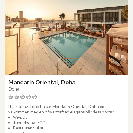
Mandarin Oriental, Doha
Doha
I hjärtat av Doha hälsar Mandarin Oriental, Doha dig 
välkommen med en oöverträffad elegans när dess portar 
sveper upp. Genom att förena det qatariska arvet med modern 
WiFi: Ja
design och...
Tunnelbana: 700 m
Restaurang: 4 st