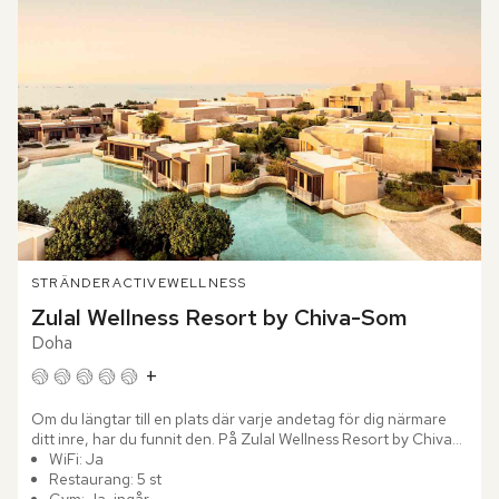
STRÄNDER
ACTIVE
WELLNESS
Zulal Wellness Resort by Chiva-Som
Doha
+
Om du längtar till en plats där varje andetag för dig närmare 
ditt inre, har du funnit den. På Zulal Wellness Resort by Chiva-
Som rör sig tiden långsamt. Här, där öknens varma sand...
WiFi: Ja
Restaurang: 5 st
Gym: Ja, ingår