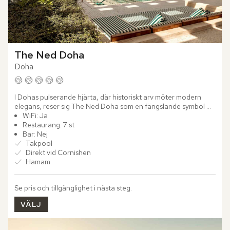
The Ned Doha
Doha
I Dohas pulserande hjärta, där historiskt arv möter modern 
elegans, reser sig The Ned Doha som en fängslande symbol 
för tidlös lyx. Nyrenoverat och med en fascinerande fasad 
WiFi: Ja
från...
Restaurang: 7 st
Bar: Nej
Takpool
Direkt vid Cornishen
Hamam
Se pris och tillgänglighet i nästa steg.
VÄLJ