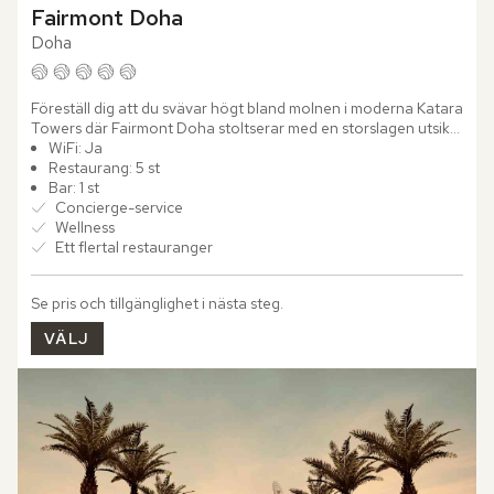
Fairmont Doha
Doha
Föreställ dig att du svävar högt bland molnen i moderna Katara 
Towers där Fairmont Doha stoltserar med en storslagen utsikt 
över Dohas stadssiluett eller Persiska vikens skimrande...
WiFi: Ja
Restaurang: 5 st
Bar: 1 st
Concierge-service
Wellness
Ett flertal restauranger
Se pris och tillgänglighet i nästa steg.
VÄLJ