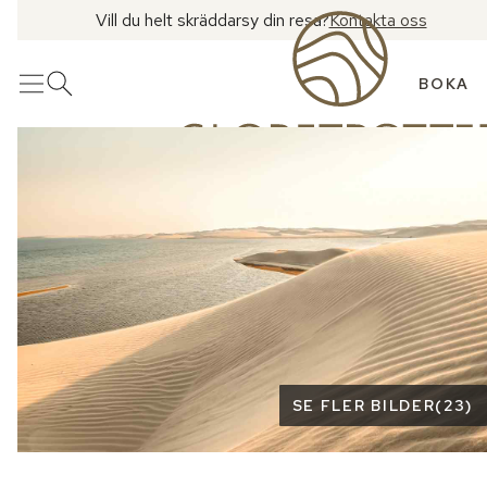
Vill du helt skräddarsy din resa?
Kontakta oss
BOKA
Meny
Öppna sök
Se fler bilder
SE FLER BILDER
(
23
)