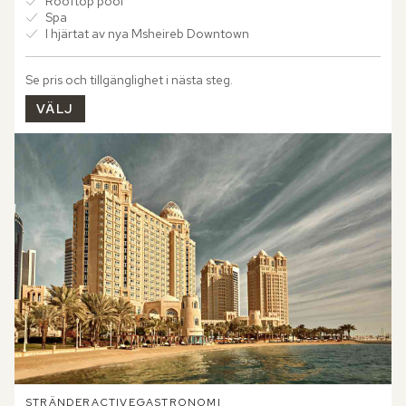
Rooftop pool
Spa
I hjärtat av nya Msheireb Downtown
Se pris och tillgänglighet i nästa steg.
VÄLJ
STRÄNDER
ACTIVE
GASTRONOMI