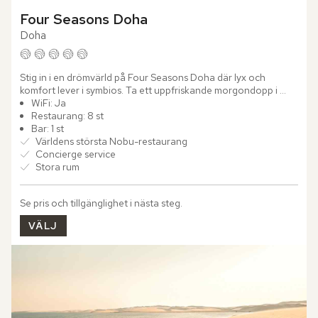
Four Seasons Doha
Doha
Stig in i en drömvärld på Four Seasons Doha där lyx och 
komfort lever i symbios. Ta ett uppfriskande morgondopp i 
någon av de fem inbjudande poolerna där vattnet speglar 
WiFi: Ja
himlens...
Restaurang: 8 st
Bar: 1 st
Världens största Nobu-restaurang
Concierge service
Stora rum
Se pris och tillgänglighet i nästa steg.
VÄLJ