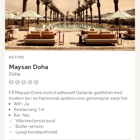
ACTIVE
Maysan Doha
Doha
På Maysan Doha möts traditionell Qatarisk gästfrihet med 
modern lyx i en harmonisk symbios som genomsyrar varje hörn 
av hotellet. Här kliver du in i en värld där avkoppling och...
WiFi: Ja
Restaurang: 1 st
Bar: Nej
Villa med privat pool
Butler-service
Lyxigt boutiquehotell