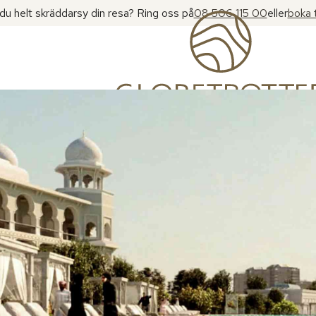
l du helt skräddarsy din resa? Ring oss på
08 506 115 00
eller
boka 