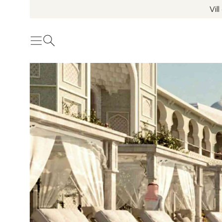
Vil
Meny
Öppna sök
Se fler bilder