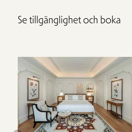
Se tillgänglighet och boka
Hoppa
över
rumslistan