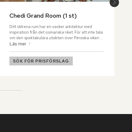
Chedi Grand Room (1 st)
Ditt stilrena rum har en vacker arkitektur med 
inspiration från det osmanska riket. För att inte tala 
om den spektakulära utsikten över Persiska viken 
som du ser från din privata balkong.
Läs mer
SÖK FÖR PRISFÖRSLAG