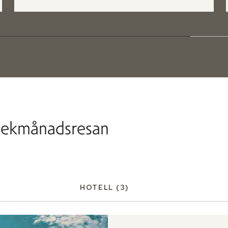
smekmånadsresan
HOTELL
(3)