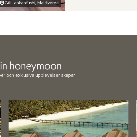
Gili Lankanfushi, Maldiverna
r din honeymoon
öer och exklusiva upplevelser skapar