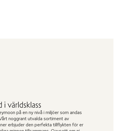
i världsklass
neymoon på en ny nivå i miljöer som andas
Vårt noggrant utvalda sortiment av
r erbjuder den perfekta tillflykten för er
mliga minnen tillsammans. Oavsett om ni