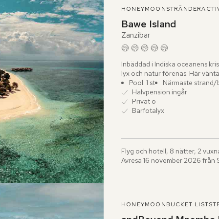
HONEYMOON
STRÄNDER
ACTI
Bawe Island
Zanzibar
Inbäddad i Indiska oceanens krist
lyx och natur förenas. Här vänta
Pool: 1 st
Närmaste strand/
Halvpension ingår
Privat ö
Barfotalyx
Flyg och hotell, 8 nätter, 2 vuxn
Avresa 16 november 2026 från 
HONEYMOON
BUCKET LIST
ST