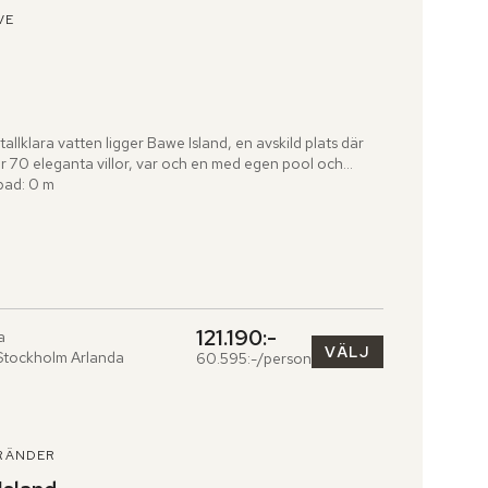
VE
allklara vatten ligger Bawe Island, en avskild plats där 
r 70 eleganta villor, var och en med egen pool och...
bad: 0 m
121.190:-
a
VÄLJ
Stockholm Arlanda
60.595:-/person
RÄNDER