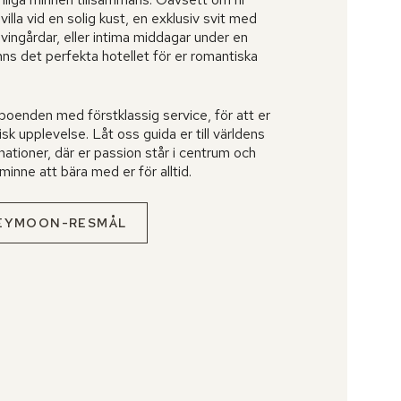
lla vid en solig kust, en exklusiv svit med
 vingårdar, eller intima middagar under en
inns det perfekta hotellet för er romantiska
boenden med förstklassig service, för att er
isk upplevelse. Låt oss guida er till världens
ationer, där er passion står i centrum och
 minne att bära med er för alltid.
NEYMOON-RESMÅL