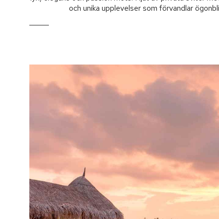
och unika upplevelser som förvandlar ögonblic