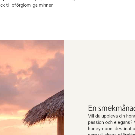
k till oförglömliga minnen.
En smekmånad 
Vill du uppleva din ho
passion och elegans? 
honeymoon-destinatione
som vill skapa oförglö