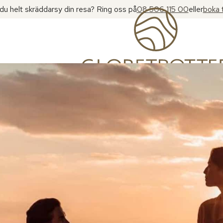
l du helt skräddarsy din resa? Ring oss på
08 506 115 00
eller
boka 