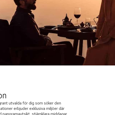
on
rant utvalda för dig som söker den
tioner erbjuder exklusiva miljöer där
d panoramautsikt, stjärnklara middagar