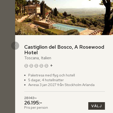
Castiglion del Bosco, A Rosewood 
Hotel
Toscana, Italien
+
Paketresa med flyg och hotell
5 dagar, 4 hotellnätter
Avresa 3 jan 2027 från Stockholm Arlanda
28.143:-
26.195:-
VÄLJ
Pris per person