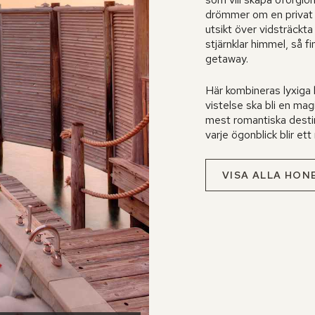
drömmer om en privat vi
utsikt över vidsträckta
stjärnklar himmel, så f
getaway.
Här kombineras lyxiga 
vistelse ska bli en mag
mest romantiska destin
varje ögonblick blir ett
VISA ALLA HO