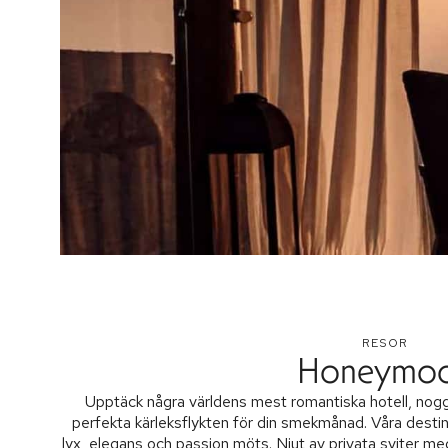
RESOR
Honeymo
Upptäck några världens mest romantiska hotell, nogg
perfekta kärleksflykten för din smekmånad. Våra destina
lyx, elegans och passion möts. Njut av privata sviter me