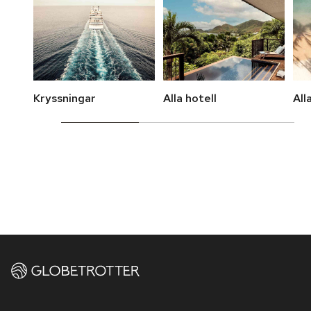
Kryssningar
Alla hotell
All