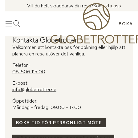
Vill du helt skräddarsy din resa?
Kontakta oss
BOKA
Meny
Öppna sök
Kontakta Globetrotter
Välkommen att kontakta oss för bokning eller hjälp att
planera en resa utöver det vanliga.
Telefon:
08-506 115 00
E-post:
info@globetrotter.se
Öppettider:
Måndag - fredag: 09.00 - 17.00
BOKA TID FÖR PERSONLIGT MÖTE