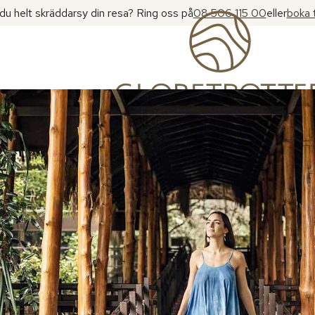
l du helt skräddarsy din resa? Ring oss på
08 506 115 00
eller
boka 