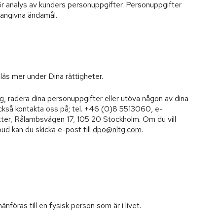
ör analys av kunders personuppgifter. Personuppgifter
angivna ändamål.
r, läs mer under Dina rättigheter.
ig, radera dina personuppgifter eller utöva någon av dina
ckså kontakta oss på; tel. +46 (0)8 5513060, e-
rotter, Rålambsvägen 17, 105 20 Stockholm. Om du vill
 kan du skicka e-post till
dpo@nltg.com
.
änföras till en fysisk person som är i livet.