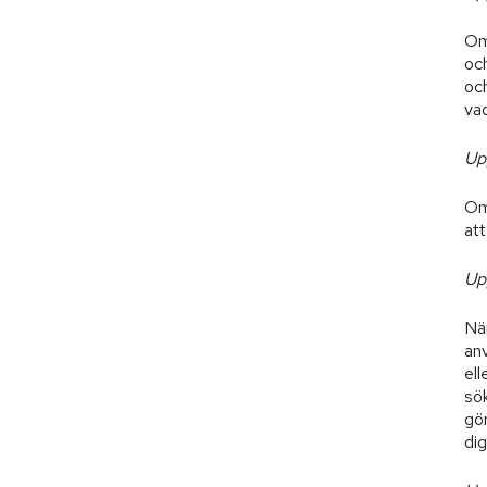
Om 
och
och
vad
Up
Om
att
Up
När
an
ell
sök
gör
di