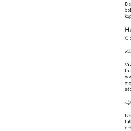
De
bo
kop
Hu
Glo
Kä
Vi 
tr
nö
me
så
Up
När
ful
oc