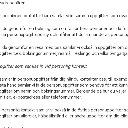
vudresenären.
 bokningen omfattar barn samlar vi in samma uppgifter som ovan
 du genomför en bokning som omfattar flera personer bör du försä
na personuppgiftspolicy och tillåter att du lämnar deras personupp
r du genomför en resa med oss samlar vi också in uppgifter om di
gifter t.ex. bokningsnummer, resmål, reslängd och vilka övriga tjä
pgifter som samlas in vid personlig kontakt
samlar in personuppgifter från dig när du kontaktar oss, till exempe
sta hand samlar vi in de personuppgifter som behövs för att kunna
pgifter om namn och bokningsnummer. Beroende på hur du väljer at
m t.ex. e-postadress eller telefonnummer.
 personlig kontakt samlar vi också in de övriga personuppgifter som 
gifter om allergier, hälsotillstånd eller andra uppgifter om dig ell