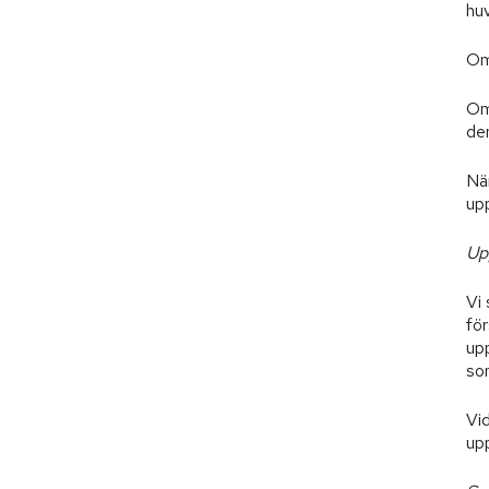
hu
Om
Om
den
Nä
upp
Up
Vi 
för
up
so
Vid
upp