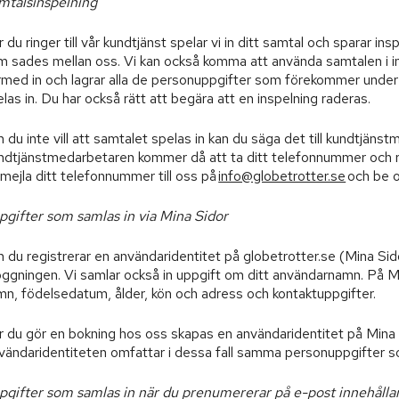
mtalsinspelning
 du ringer till vår kundtjänst spelar vi in ditt samtal och sparar in
m sades mellan oss. Vi kan också komma att använda samtalen i int
med in och lagrar alla de personuppgifter som förekommer under s
las in. Du har också rätt att begära att en inspelning raderas.
du inte vill att samtalet spelas in kan du säga det till kundtjän
ndtjänstmedarbetaren kommer då att ta ditt telefonnummer och rin
mejla ditt telefonnummer till oss på
info@globetrotter.se
och be o
pgifter som samlas in via Mina Sidor
du registrerar en användaridentitet på globetrotter.se (Mina Sido
loggningen. Vi samlar också in uppgift om ditt användarnamn. På M
mn, födelsedatum, ålder, kön och adress och kontaktuppgifter.
r du gör en bokning hos oss skapas en användaridentitet på Mina S
vändaridentiteten omfattar i dessa fall samma personuppgifter so
pgifter som samlas in när du prenumererar på e-post innehålla