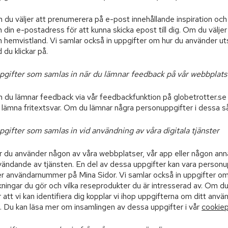
du väljer att prenumerera på e-post innehållande inspiration och
 din e-postadress för att kunna skicka epost till dig. Om du välje
 hemvistland. Vi samlar också in uppgifter om hur du använder ut
 du klickar på.
pgifter som samlas in när du lämnar feedback på vår webbplats
 du lämnar feedback via vår feedbackfunktion på globetrotter.se 
 lämna fritextsvar. Om du lämnar några personuppgifter i dessa s
pgifter som samlas in vid användning av våra digitala tjänster
 du använder någon av våra webbplatser, vår app eller någon annan 
vändande av tjänsten. En del av dessa uppgifter kan vara person
er användarnummer på Mina Sidor. Vi samlar också in uppgifter om hu
ningar du gör och vilka reseprodukter du är intresserad av. Om du
 att vi kan identifiera dig kopplar vi ihop uppgifterna om ditt an
g. Du kan läsa mer om insamlingen av dessa uppgifter i vår
cookie
p