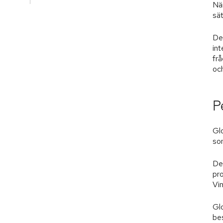
När
sä
Det
int
frå
oc
P
Gl
som
De
pro
Vin
Gl
be