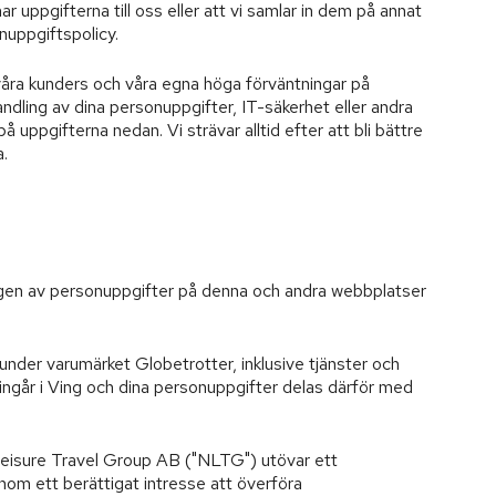
 uppgifterna till oss eller att vi samlar in dem på annat
nuppgiftspolicy.
ll våra kunders och våra egna höga förväntningar på
ndling av dina personuppgifter, IT-säkerhet eller andra
ppgifterna nedan. Vi strävar alltid efter att bli bättre
.
gen av personuppgifter på denna och andra webbplatser
nder varumärket Globetrotter, inklusive tjänster och
 ingår i Ving och dina personuppgifter delas därför med
Leisure Travel Group AB ("NLTG") utövar ett
om ett berättigat intresse att överföra