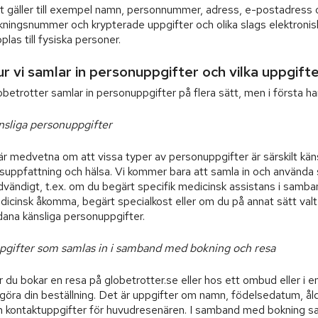
t gäller till exempel namn, personnummer, adress, e-postadress o
kningsnummer och krypterade uppgifter och olika slags elektroni
plas till fysiska personer.
r vi samlar in personuppgifter och vilka uppgifter
betrotter samlar in personuppgifter på flera sätt, men i första ha
nsliga personuppgifter
är medvetna om att vissa typer av personuppgifter är särskilt kän
osuppfattning och hälsa. Vi kommer bara att samla in och använda 
dvändigt, t.ex. om du begärt specifik medicinsk assistans i samba
dicinsk åkomma, begärt specialkost eller om du på annat sätt valt
dana känsliga personuppgifter.
pgifter som samlas in i samband med bokning och resa
 du bokar en resa på globetrotter.se eller hos ett ombud eller i en
lgöra din beställning. Det är uppgifter om namn, födelsedatum, ål
h kontaktuppgifter för huvudresenären. I samband med bokning sam