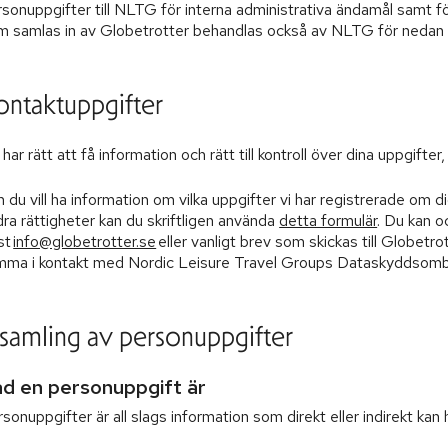
rsonuppgifter till NLTG för interna administrativa ändamål samt f
m samlas in av Globetrotter behandlas också av NLTG för nedan 
ontaktuppgifter
har rätt att få information och rätt till kontroll över dina uppgifte
du vill ha information om vilka uppgifter vi har registrerade om d
ra rättigheter kan du skriftligen använda
detta formulär
. Du kan o
st
info@globetrotter.se
eller vanligt brev som skickas till Globet
mma i kontakt med Nordic Leisure Travel Groups Dataskyddsombud
nsamling av personuppgifter
d en personuppgift är
sonuppgifter är all slags information som direkt eller indirekt kan h