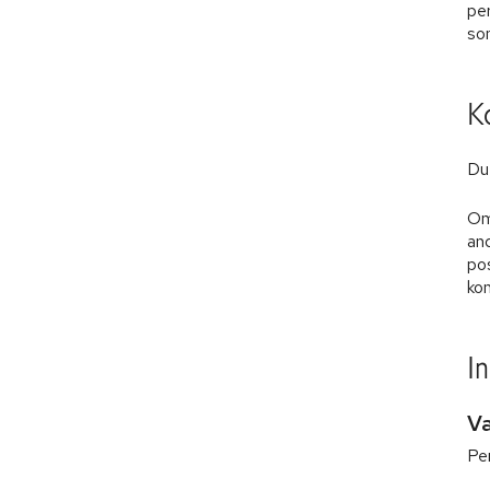
pe
so
K
Du 
Om 
and
po
ko
I
Va
Per