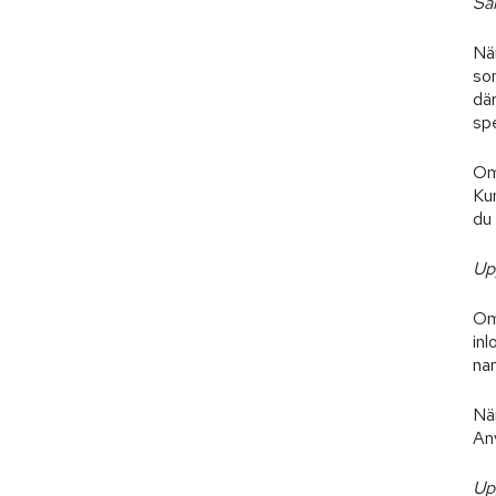
Sa
När
so
där
spe
Om 
Ku
du 
Up
Om 
in
na
Nä
An
Up