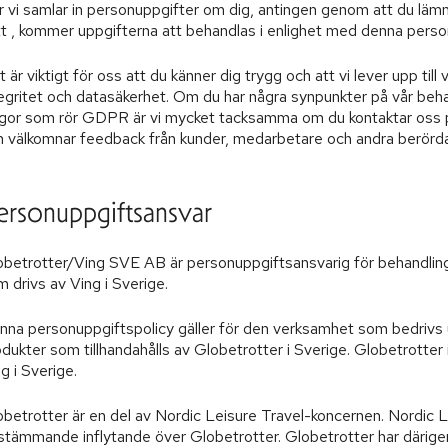
 vi samlar in personuppgifter om dig, antingen genom att du lämnar
tt , kommer uppgifterna att behandlas i enlighet med denna perso
 är viktigt för oss att du känner dig trygg och att vi lever upp ti
egritet och datasäkerhet. Om du har några synpunkter på vår beha
gor som rör GDPR är vi mycket tacksamma om du kontaktar oss på u
h välkomnar feedback från kunder, medarbetare och andra berörda
ersonuppgiftsansvar
obetrotter/Ving SVE AB är personuppgiftsansvarig för behandlin
 drivs av Ving i Sverige.
nna personuppgiftspolicy gäller för den verksamhet som bedrivs u
dukter som tillhandahålls av Globetrotter i Sverige. Globetrotter
g i Sverige.
obetrotter är en del av Nordic Leisure Travel-koncernen. Nordic 
stämmande inflytande över Globetrotter. Globetrotter har därigen