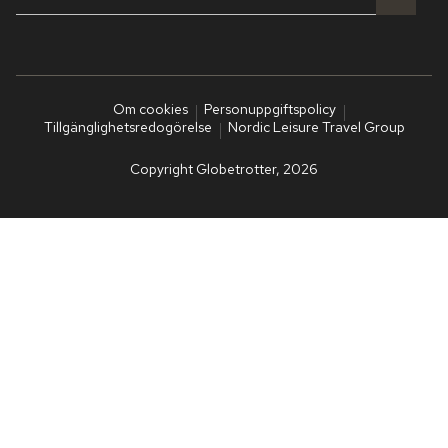
Om cookies
Personuppgiftspolicy
Tillgänglighetsredogörelse
Nordic Leisure Travel Group
Copyright Globetrotter, 2026