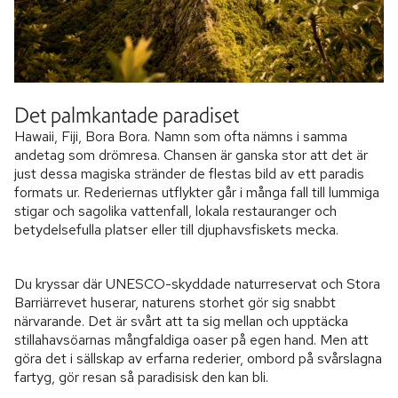
Det palmkantade paradiset
Hawaii, Fiji, Bora Bora. Namn som ofta nämns i samma
andetag som drömresa. Chansen är ganska stor att det är
just dessa magiska stränder de flestas bild av ett paradis
formats ur. Rederiernas utflykter går i många fall till lummiga
stigar och sagolika vattenfall, lokala restauranger och
betydelsefulla platser eller till djuphavsfiskets mecka.
Du kryssar där UNESCO-skyddade naturreservat och Stora
Barriärrevet huserar, naturens storhet gör sig snabbt
närvarande. Det är svårt att ta sig mellan och upptäcka
stillahavsöarnas mångfaldiga oaser på egen hand. Men att
göra det i sällskap av erfarna rederier, ombord på svårslagna
fartyg, gör resan så paradisisk den kan bli.