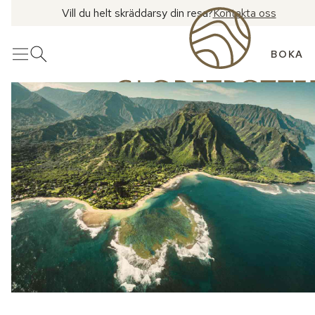
Vill du helt skräddarsy din resa?
Kontakta oss
BOKA
Meny
Öppna sök