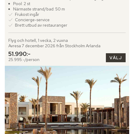
legendarer som Aristoteles Onassis och Frank Sinatra. Här...
Pool: 2 st
Närmaste strand/bad: 50 m
Frukost ingår
Concierge-service
Brett utbud av restauranger
Flyg och hotell, 1 vecka, 2 vuxna
Avresa 7 december 2026 från Stockholm Arlanda
51.990:-
VÄLJ
25.995:-/person