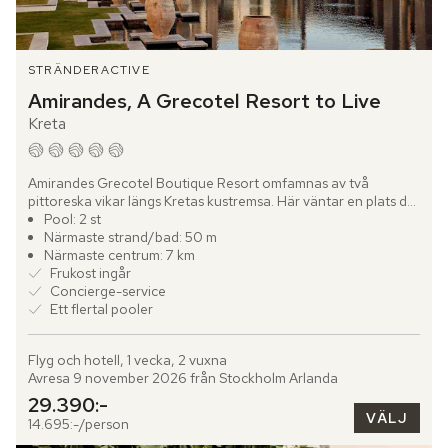
STRÄNDER
ACTIVE
Amirandes, A Grecotel Resort to Live
Kreta
Amirandes Grecotel Boutique Resort omfamnas av två 
pittoreska vikar längs Kretas kustremsa. Här väntar en plats där 
stilfull design och havets skönhet går hand i hand.

Pool: 2 st
Närmaste strand/bad: 50 m
Bo i...
Närmaste centrum: 7 km
Frukost ingår
Concierge-service
Ett flertal pooler
Flyg och hotell, 1 vecka, 2 vuxna
Avresa 9 november 2026 från Stockholm Arlanda
29.390:-
VÄLJ
14.695:-/person