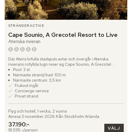
STRÄNDER
ACTIVE
Cape Sounio, A Grecotel Resort to Live
Atenska rivieran
Där Atens livfulla stadspuls avtar och övergår i Atenska 
rivierans rofyllda lugn reser sig Cape Sounio, A Grecotel 
Resort to Live. Hotellet ligger inbäddat i en grönskande bukt 
Pool: 3 st
vid...
Närmaste strand/bad: 100 m
Närmaste centrum: 3,5 km
Frukost ingår
Concierge-service
Privat strand
Flyg och hotell, 1 vecka, 2 vuxna
Avresa 3 november 2026 från Stockholm Arlanda
37.190:-
VÄLJ
18.595:-/person