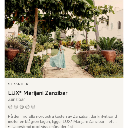
STRÄNDER
LUX* Marijani Zanzibar
Zanzibar
På den fridfulla nordöstra kusten av Zanzibar, där kritvit sand 
möter en blågrön lagun, ligger LUX* Marijani Zanzibar – ett 
elegant boutique-hotell inspirerat av öns arabiska arv...
Uppvärmd pool vissa månader: 1 st