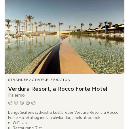
STRÄNDER
ACTIVE
CELEBRATION
Verdura Resort, a Rocco Forte Hotel
Palermo
Längs Siciliens sydvästra kust breder Verdura Resort, a Rocco 
Forte Hotel ut sig mellan olivlundar, apelsinträd och 
Medelhavets djupblå vatten. Redan vid ankomsten känns 
WiFi: Ja
platsens...
Restaurang: 7 st