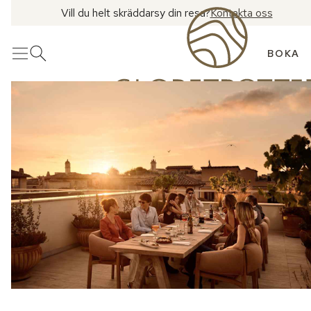
Vill du helt skräddarsy din resa?
Kontakta oss
BOKA
Meny
Öppna sök