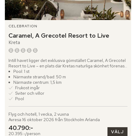
CELEBRATION
Caramel, A Grecotel Resort to Live
Kreta
Intill havet ligger det exklusiva gömstället Caramel, A Grecotel 
Resort to Live – en plats där Kretas naturliga skönhet förenas 
med stilfull finess. Omgivet av frodiga gräsmattor...
Pool: 1 st
Närmaste strand/bad: 50 m
Närmaste centrum: 1,5 km
Frukost ingår
Sviter och villor
Pool
Flyg och hotell, 1 vecka, 2 vuxna
Avresa 16 oktober 2026 från Stockholm Arlanda
40.790:-
VÄLJ
20.395:-/person