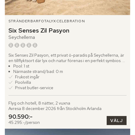
STRÄNDER
BARFOTALYX
CELEBRATION
Six Senses Zil Pasyon
Seychellerna
Six Senses Zil Pasyon, ett privat ö-paradis på Seychellerna, är 
en tillflyktsort där lyx och natur förenas i en perfekt symbios. 
Félicité Island, ligger bortom tidens ramar och nås...
Pool: 1 st
Närmaste strand/bad: 0 m
Frukost ingår
Poolvilla
Privat butler-service
Flyg och hotell, 8 nätter, 2 vuxna
Avresa 8 december 2026 från Stockholm Arlanda
90.590:-
VÄLJ
45.295:-/person