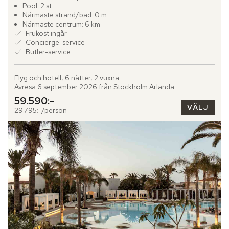
möter tät tropisk grönska. Luften bär doften av exotiska...
Pool: 2 st
Närmaste strand/bad: 0 m
Närmaste centrum: 6 km
Frukost ingår
Concierge-service
Butler-service
Flyg och hotell, 6 nätter, 2 vuxna
Avresa 6 september 2026 från Stockholm Arlanda
59.590:-
VÄLJ
29.795:-/person