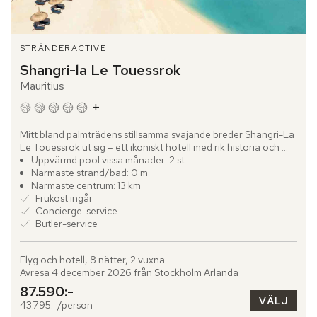
STRÄNDER
ACTIVE
Shangri-la Le Touessrok
Mauritius
+
Mitt bland palmträdens stillsamma svajande breder Shangri-La 
Le Touessrok ut sig – ett ikoniskt hotell med rik historia och 
samtida, lyxig design. På Mauritius östkust, nära den...
Uppvärmd pool vissa månader: 2 st
Närmaste strand/bad: 0 m
Närmaste centrum: 13 km
Frukost ingår
Concierge-service
Butler-service
Flyg och hotell, 8 nätter, 2 vuxna
Avresa 4 december 2026 från Stockholm Arlanda
87.590:-
VÄLJ
43.795:-/person