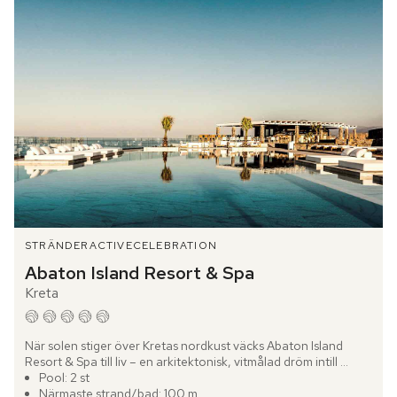
STRÄNDER
ACTIVE
CELEBRATION
Abaton Island Resort & Spa
Kreta
När solen stiger över Kretas nordkust väcks Abaton Island 
Resort & Spa till liv – en arkitektonisk, vitmålad dröm intill 
Medelhavets djupblåa vatten. Hotellet är omgivet av karga...
Pool: 2 st
Närmaste strand/bad: 100 m