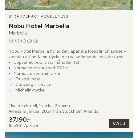
STRÄNDER
ACTIVE
WELLNESS
Nobu Hotel Marbella
Marbella
Nobu Hotel Marbella hyllar den japanska filosofin Shiawase – 
konsten att omfamna lycka och välbefinnande, en känsla som 
genomsyrar varje detalj på hotellet. Beläget vid det...
Uppvärmd pool vissa månader: 1 st
Närmaste strand/bad: 100 m
Närmaste centrum: 3 km
Frukost ingår
Concierge-service
Michelin-nyckel
Flyg och hotell, 1 vecka, 2 vuxna
Avresa 19 januari 2027 från Stockholm Arlanda
37.190:-
VÄLJ
18.595:-/person