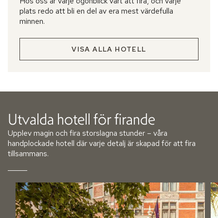
Hos oss är varje ögonblick värt att fira, och varje
plats redo att bli en del av era mest värdefulla
minnen.
VISA ALLA HOTELL
Utvalda hotell för firande
Upplev magin och fira storslagna stunder – våra
handplockade hotell där varje detalj är skapad för att fira
tillsammans.