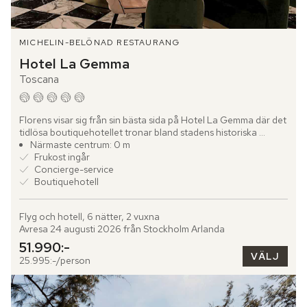
MICHELIN-BELÖNAD RESTAURANG
Hotel La Gemma
Toscana
Florens visar sig från sin bästa sida på Hotel La Gemma där det 
tidlösa boutiquehotellet tronar bland stadens historiska 
kvarter. Här rör du dig genom smala gränder, förbi palats...
Närmaste centrum: 0 m
Frukost ingår
Concierge-service
Boutiquehotell
Flyg och hotell, 6 nätter, 2 vuxna
Avresa 24 augusti 2026 från Stockholm Arlanda
51.990:-
VÄLJ
25.995:-/person