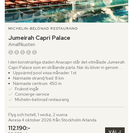
MICHELIN-BELÖNAD RESTAURANG
Jumeirah Capri Palace
Amalfikusten
I den konstnärliga staden Anacapri står det vitmålade Jumeirah 
Capri Palace som en strålande pärla. När du kliver in genom 
dörrarna möts du av "Shores of the Seas" – en imponerande...
Uppvärmd pool vissa månader: 1 st
Närmaste strand/bad: 8 km
Närmaste centrum: 450 m
Frukost ingår
Concierge-service
Michelin-belönad restaurang
Flyg och hotell, 1 vecka, 2 vuxna
Avresa 4 oktober 2026 från Stockholm Arlanda
112.190:-
VÄLJ