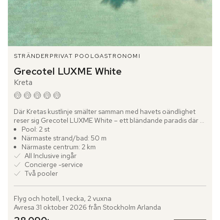
STRÄNDER
PRIVAT POOL
GASTRONOMI
Grecotel LUXME White
Kreta
Där Kretas kustlinje smälter samman med havets oändlighet 
reser sig Grecotel LUXME White – ett bländande paradis där 
modern elegans och grekisk själ går hand i hand. Kritvita...
Pool: 2 st
Närmaste strand/bad: 50 m
Närmaste centrum: 2 km
All Inclusive ingår
Concierge -service
Två pooler
Flyg och hotell, 1 vecka, 2 vuxna
Avresa 31 oktober 2026 från Stockholm Arlanda