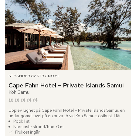
STRÄNDER
GASTRONOMI
Cape Fahn Hotel – Private Islands Samui
Koh Samui
Upplev lugnet på Cape Fahn Hotel – Private Islands Samui, en 
undangömd juvel på en privat ö vid Koh Samuis östkust. Här 
väntar ett lyxigt paradis där du slappnar av i en fridfull...
Pool: 1 st
Närmaste strand/bad: 0 m
Frukost ingår