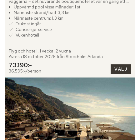
väggarna – det nuvarande boutiquehotellet var en gång ett 
vackert 1600-talskloster. Stenvalv, tunga träportar och svala...
Uppvärmd pool vissa månader: 1 st
Närmaste strand/bad: 3,3 km
Närmaste centrum: 1,3 km
Frukost ingår
Concierge-service
Vuxenhotell
Flyg och hotell, 1 vecka, 2 vuxna
Avresa 18 oktober 2026 från Stockholm Arlanda
73.190:-
VÄLJ
36.595:-/person