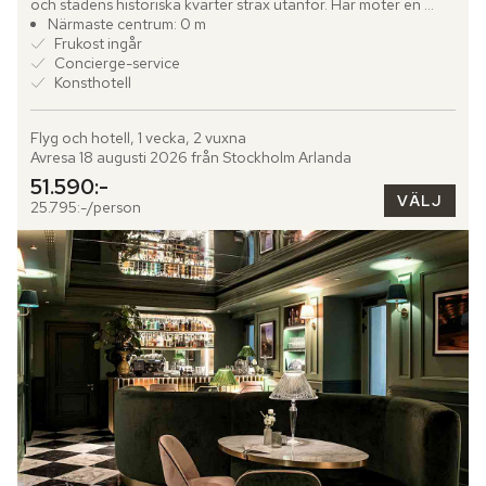
och stadens historiska kvarter strax utanför. Här möter en 
avslappnad färgpalett i blått, vitt och brunt en omfattande...
Närmaste centrum: 0 m
Frukost ingår
Concierge-service
Konsthotell
Flyg och hotell, 1 vecka, 2 vuxna
Avresa 18 augusti 2026 från Stockholm Arlanda
51.590:-
VÄLJ
25.795:-/person