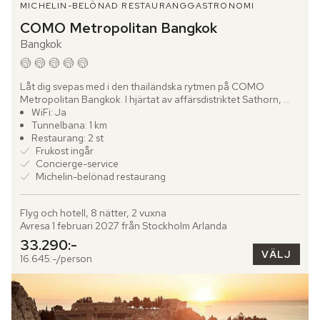
MICHELIN-BELÖNAD RESTAURANG
GASTRONOMI
COMO Metropolitan Bangkok
Bangkok
Låt dig svepas med i den thailändska rytmen på COMO 
Metropolitan Bangkok. I hjärtat av affärsdistriktet Sathorn, 
nära Siloms vibrerande nattliv och Sukhumvits shoppingstråk, 
WiFi: Ja
möts...
Tunnelbana: 1 km
Restaurang: 2 st
Frukost ingår
Concierge-service
Michelin-belönad restaurang
Flyg och hotell, 8 nätter, 2 vuxna
Avresa 1 februari 2027 från Stockholm Arlanda
33.290:-
VÄLJ
16.645:-/person