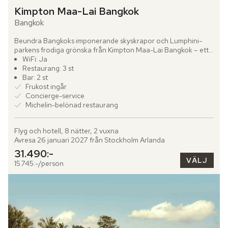
Kimpton Maa-Lai Bangkok
Bangkok
Beundra Bangkoks imponerande skyskrapor och Lumphini-
parkens frodiga grönska från Kimpton Maa-Lai Bangkok – ett 
designhotell med tydlig personlighet och tidlös elegans. I...
WiFi: Ja
Restaurang: 3 st
Bar: 2 st
Frukost ingår
Concierge-service
Michelin-belönad restaurang
Flyg och hotell, 8 nätter, 2 vuxna
Avresa 26 januari 2027 från Stockholm Arlanda
31.490:-
VÄLJ
15.745:-/person