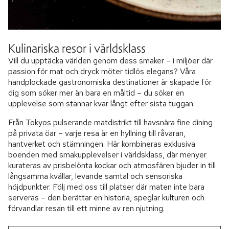
Kulinariska resor i världsklass
Vill du upptäcka världen genom dess smaker – i miljöer där
passion för mat och dryck möter tidlös elegans? Våra
handplockade gastronomiska destinationer är skapade för
dig som söker mer än bara en måltid – du söker en
upplevelse som stannar kvar långt efter sista tuggan.
Från
Tokyos
pulserande matdistrikt till havsnära fine dining
på privata öar – varje resa är en hyllning till råvaran,
hantverket och stämningen. Här kombineras exklusiva
boenden med smakupplevelser i världsklass, där menyer
kurateras av prisbelönta kockar och atmosfären bjuder in till
långsamma kvällar, levande samtal och sensoriska
höjdpunkter. Följ med oss till platser där maten inte bara
serveras – den berättar en historia, speglar kulturen och
förvandlar resan till ett minne av ren njutning.​