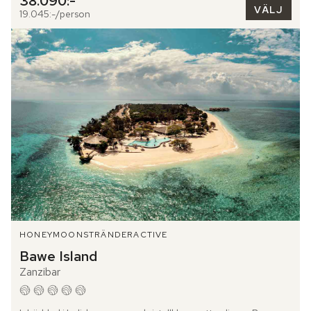
38.090:-
VÄLJ
19.045:-/person
HONEYMOON
STRÄNDER
ACTIVE
Bawe Island
Zanzibar