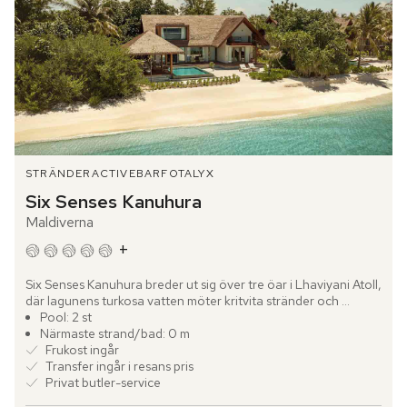
STRÄNDER
ACTIVE
BARFOTALYX
Six Senses Kanuhura
Maldiverna
+
Six Senses Kanuhura breder ut sig över tre öar i Lhaviyani Atoll, 
där lagunens turkosa vatten möter kritvita stränder och 
vajande palmer. Hit anländer du med sjöflyg från Malé och...
Pool: 2 st
Närmaste strand/bad: 0 m
Frukost ingår
Transfer ingår i resans pris
Privat butler-service