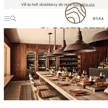
Vill du helt skräddarsy din resa?
Kontakta oss
BOKA
Meny
Öppna sök