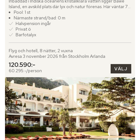
Inbäddad i Indiska oceanens kristallklara vatten ligger Bawe 
Island, en avskild plats där lyx och natur förenas. Här väntar 70 
eleganta villor, var och en med egen pool och...
Pool: 1 st
Närmaste strand/bad: 0 m
Halvpension ingår
Privat ö
Barfotalyx
Flyg och hotell, 8 nätter, 2 vuxna
Avresa 3 november 2026 från Stockholm Arlanda
120.590:-
VÄLJ
60.295:-/person