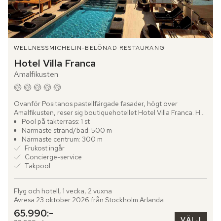
WELLNESS
MICHELIN-BELÖNAD RESTAURANG
Hotel Villa Franca
Amalfikusten
Ovanför Positanos pastellfärgade fasader, högt över 
Amalfikusten, reser sig boutiquehotellet Hotel Villa Franca. Här 
möts modern italiensk design, samtida konst och vidsträckta...
Pool på takterrass: 1 st
Närmaste strand/bad: 500 m
Närmaste centrum: 300 m
Frukost ingår
Concierge-service
Takpool
Flyg och hotell, 1 vecka, 2 vuxna
Avresa 23 oktober 2026 från Stockholm Arlanda
65.990:-
VÄLJ