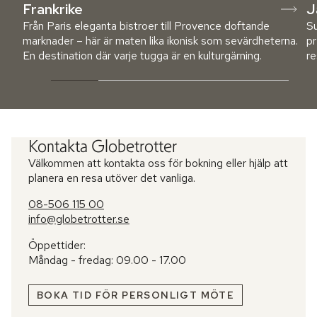
Frankrike
J
Från Paris eleganta bistroer till Provence doftande
Su
marknader – här är maten lika ikonisk som sevärdheterna.
pr
En destination där varje tugga är en kulturgärning.
re
Kontakta Globetrotter
Välkommen att kontakta oss för bokning eller hjälp att
planera en resa utöver det vanliga.
08-506 115 00
info@globetrotter.se
Öppettider:
Måndag - fredag: 09.00 - 17.00
BOKA TID FÖR PERSONLIGT MÖTE