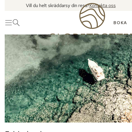
Vill du helt skräddarsy din resa?
Kontakta oss
BOKA
Meny
Öppna sök