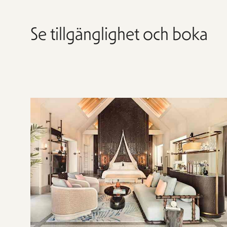
Se tillgänglighet och boka
Hoppa
över
rumslistan