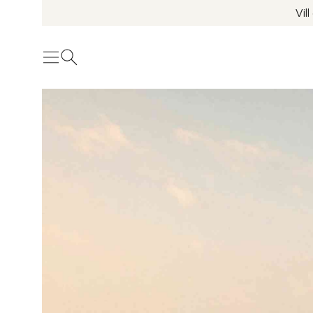
Vil
Meny
Öppna sök
Se fler bilder