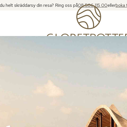
l du helt skräddarsy din resa? Ring oss på
08 506 115 00
eller
boka 