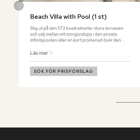
Beach Villa with Pool (1 st)
Stig ut på den 572 kvadratmeter stora terrassen 
och välj mellan ett morgondopp i den privata 
infinitypoolen eller en kort promenad över den 
mjuka sanden innan du sjunker ner i Indiska 
oceanens klara vatten.
Läs mer
SÖK FÖR PRISFÖRSLAG