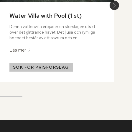
Water Villa with Pool (1 st)
Denna vattenvilla erbjuder en storslagen utsikt 
över det glittrande havet. Det ljusa och rymliga 
boendet består av ett sovrum och en 
vardagsrumsdel samt ett separat badrum i mörkt 
trä. Utanför väntar en 140 kvadratmeter stor 
Läs mer
terrass med gott om plats att njuta av 
omgivningarna och ta ett svalkande dopp.
SÖK FÖR PRISFÖRSLAG