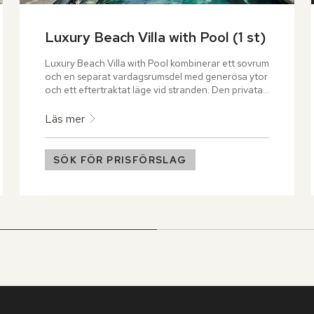
Luxury Beach Villa with Pool (1 st)
Luxury Beach Villa with Pool kombinerar ett sovrum 
och en separat vardagsrumsdel med generösa ytor 
och ett eftertraktat läge vid stranden. Den privata 
terrassen på 748 kvadratmeter erbjuder gott om 
plats att njuta av de frodiga omgivningarna.
Läs mer
SÖK FÖR PRISFÖRSLAG