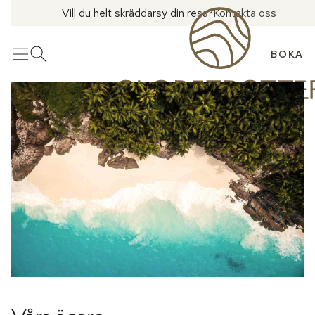
Vill du helt skräddarsy din resa?
Kontakta oss
BOKA
Meny
Öppna sök