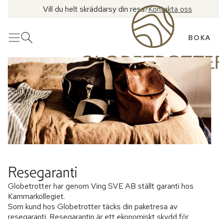
Vill du helt skräddarsy din resa?
Kontakta oss
BOKA
Meny
Öppna sök
Resegaranti
Globetrotter har genom Ving SVE AB ställt garanti hos
Kammarkollegiet.
Som kund hos Globetrotter täcks din paketresa av
resegaranti. Resegarantin är ett ekonomiskt skydd för