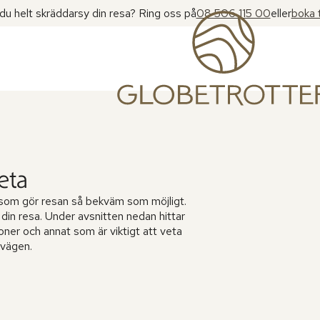
l du helt skräddarsy din resa? Ring oss på
08 506 115 00
eller
boka 
veta
rna som gör resan så bekväm som möjligt.
e din resa. Under avsnitten nedan hittar
ioner och annat som är viktigt att veta
 vägen.