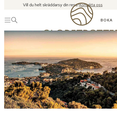
Vill du helt skräddarsy din resa?
Kontakta oss
BOKA
Meny
Öppna sök