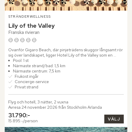
STRÄNDER
WELLNESS
Lily of the Valley
Franska rivieran
Ovanför Gigaro Beach, där pinjeträdens skuggor långsamt rör 
sig över landskapet, ligger Hotel Lily of the Valley som en 
stillsam utkiksplats över Saint-Tropez-halvöns tidlösa...
Pool: 1 st
Närmaste strand/bad: 1,5 km
Närmaste centrum: 7,5 km
Frukost ingår
Concierge-service
Privat strand
Flyg och hotell, 3 nätter, 2 vuxna
Avresa 24 november 2026 från Stockholm Arlanda
31.790:-
VÄLJ
15.895:-/person