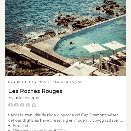
BUCKET LIST
STRÄNDER
GASTRONOMI
Les Roches Rouges
Franska rivieran
Längs kusten, där de röda klipporna vid Cap Dramont möter 
det oändligt blåa havet, reser sig en modern vit byggnad som 
fångar alla blickar – Les Roches Rouges. Detta ikoniska...
Pool: 1 st
Närmaste strand/bad: 600 m