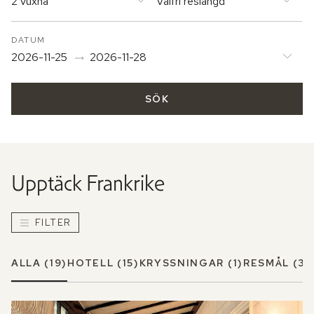
2 vuxna
Valfri reslängd
DATUM
2026-11-25
2026-11-28
SÖK
Upptäck
Frankrike
FILTER
ALLA
(19)
HOTELL
(15)
KRYSSNINGAR
(1)
RESMÅL
(3)