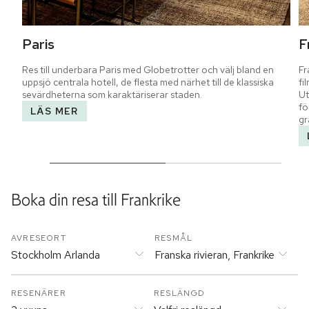
Paris
F
Res till underbara Paris med Globetrotter och välj bland en 
Fr
uppsjö centrala hotell, de flesta med närhet till de klassiska 
fi
sevärdheterna som karaktäriserar staden.
Ut
fö
LÄS MER
gr
Boka din resa till
Frankrike
AVRESEORT
RESMÅL
Stockholm Arlanda
Franska rivieran, Frankrike
RESENÄRER
RESLÄNGD