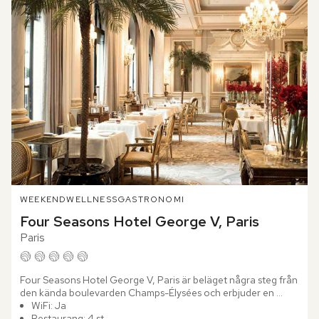
WEEKEND
WELLNESS
GASTRONOMI
Four Seasons Hotel George V, Paris
Paris
Four Seasons Hotel George V, Paris är beläget några steg från 
den kända boulevarden Champs-Élysées och erbjuder en 
upplevelse av lyx och elegans i hjärtat av kärlekens stad.

WiFi: Ja
Restaurang: 4 st