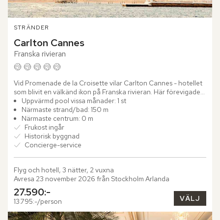
STRÄNDER
Carlton Cannes
Franska rivieran
Vid Promenade de la Croisette vilar Carlton Cannes - hotellet 
som blivit en välkänd ikon på Franska rivieran. Här förevigades 
Grace Kelly och Cary Grants första filmkyss i Alfred...
Uppvärmd pool vissa månader: 1 st
Närmaste strand/bad: 150 m
Närmaste centrum: 0 m
Frukost ingår
Historisk byggnad
Concierge-service
Flyg och hotell, 3 nätter, 2 vuxna
Avresa 23 november 2026 från Stockholm Arlanda
27.590:-
VÄLJ
13.795:-/person