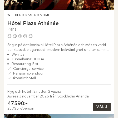
WEEKEND
GASTRONOMI
Hôtel Plaza Athénée
Paris
Stig in på det ikoniska Hôtel Plaza Athénée och möt en värld 
där klassisk elegans och modern bekvämlighet smälter samman 
i en harmonisk helhet. Sedan 1913 har hotellet varit känt...
WiFi: Ja
Tunnelbana: 300 m
Restaurang: 5 st
Concierge-service
Parisian splendour
Ikoniskt hotell
Flyg och hotell, 2 nätter, 2 vuxna
Avresa 3 november 2026 från Stockholm Arlanda
47.590:-
VÄLJ
23.795:-/person