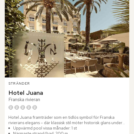
STRÄNDER
Hotel Juana
Franska rivieran
Hotel Juana framträder som en tidlös symbol för Franska 
rivierans elegans – där klassisk stil möter historisk glans under 
Côte d´Azurs förtrollande ljus. Medelhavets djupblå vatten...
Uppvärmd pool vissa månader: 1 st
Närmaste strand/bad: 200 m