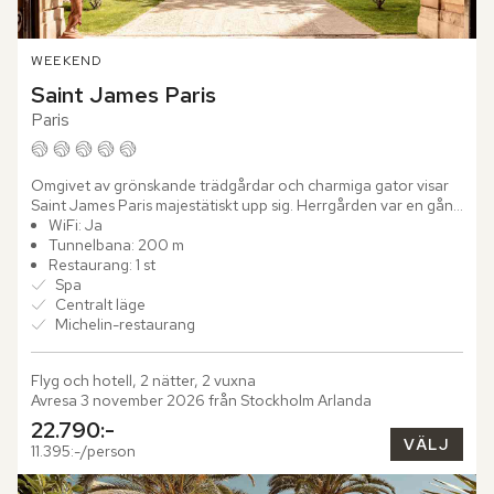
WEEKEND
Saint James Paris
Paris
Omgivet av grönskande trädgårdar och charmiga gator visar 
Saint James Paris majestätiskt upp sig. Herrgården var en gång 
bostad för forskare i Paris och öppnade upp sina dörrar som...
WiFi: Ja
Tunnelbana: 200 m
Restaurang: 1 st
Spa
Centralt läge
Michelin-restaurang
Flyg och hotell, 2 nätter, 2 vuxna
Avresa 3 november 2026 från Stockholm Arlanda
22.790:-
VÄLJ
11.395:-/person