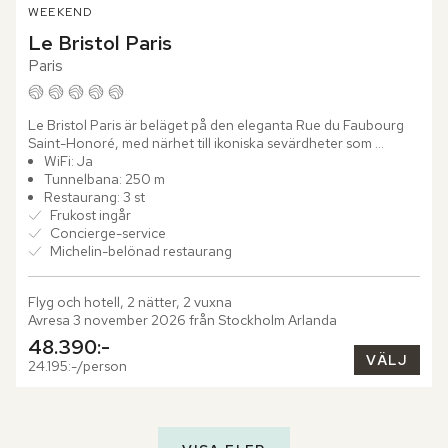
WEEKEND
Le Bristol Paris
Paris
Le Bristol Paris är beläget på den eleganta Rue du Faubourg 
Saint-Honoré, med närhet till ikoniska sevärdheter som 
Champs-Élysées, Louvren och Eiffeltornet. Hotellets utmärkta 
WiFi: Ja
läge...
Tunnelbana: 250 m
Restaurang: 3 st
Frukost ingår
Concierge-service
Michelin-belönad restaurang
Flyg och hotell, 2 nätter, 2 vuxna
Avresa 3 november 2026 från Stockholm Arlanda
48.390:-
VÄLJ
24.195:-/person