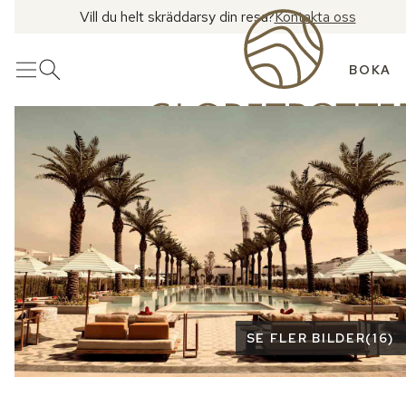
Vill du helt skräddarsy din resa?
Kontakta oss
BOKA
Meny
Öppna sök
Se fler bilder
SE FLER BILDER
(
16
)