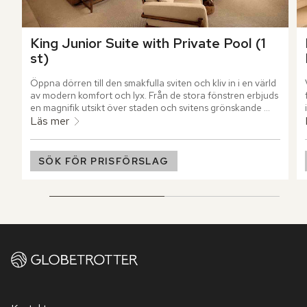
King Junior Suite with Private Pool (1 
st)
Öppna dörren till den smakfulla sviten och kliv in i en värld 
av modern komfort och lyx. Från de stora fönstren erbjuds 
en magnifik utsikt över staden och svitens grönskande 
trädgård. Stig ut på terrassen där den privata poolen 
Läs mer
bjuder in till svalkande dopp i den varma solen. Mjuka 
solsängar och bekväma sittmöbler lockar till att sjunka ner 
och njuta av fridfullheten.
SÖK FÖR PRISFÖRSLAG