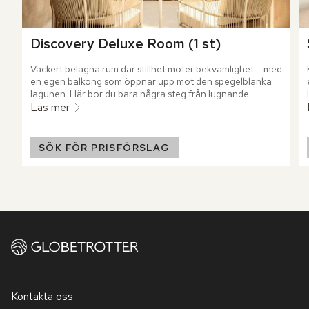
Discovery Deluxe Room (1 st)
Vackert belägna rum där stillhet möter bekvämlighet – med 
en egen balkong som öppnar upp mot den spegelblanka 
lagunen. Här bor du bara några steg från lugnande 
behandlingar och kulinariska upplevelser.
Läs mer
SÖK FÖR PRISFÖRSLAG
Kontakta oss