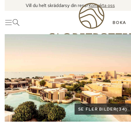
Vill du helt skräddarsy din resa?
Kontakta oss
BOKA
Meny
Öppna sök
Se fler bilder
SE FLER BILDER
(
34
)