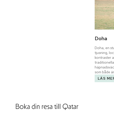
Doha
Doha, en sta
tjusning, lo
kontraster 
traditionella
häpnadsväck
som både är
LÄS ME
Boka din resa till
Qatar