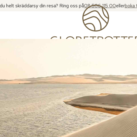
l du helt skräddarsy din resa? Ring oss på
08 506 115 00
eller
boka 