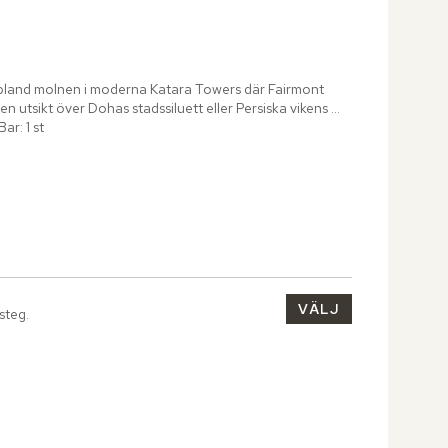
t bland molnen i moderna Katara Towers där Fairmont 
n utsikt över Dohas stadssiluett eller Persiska vikens 
Bar: 1 st
VÄLJ
 steg.