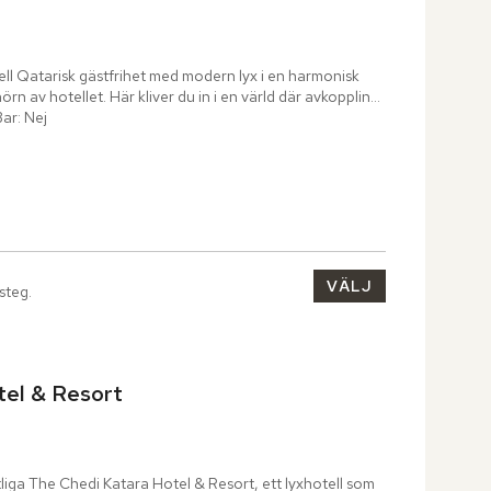
l Qatarisk gästfrihet med modern lyx i en harmonisk 
n av hotellet. Här kliver du in i en värld där avkoppling 
Bar: Nej
VÄLJ
 steg.
tel & Resort
tliga The Chedi Katara Hotel & Resort, ett lyxhotell som 