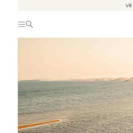
Vil
Meny
Öppna sök
Se fler bilder