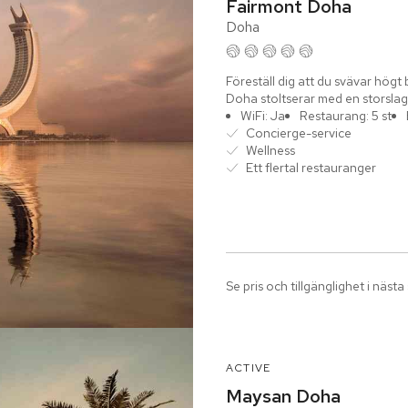
Fairmont Doha
Doha
Föreställ dig att du svävar hög
Doha stoltserar med en storslage
skimrande...
WiFi: Ja
Restaurang: 5 st
Concierge-service
Wellness
Ett flertal restauranger
Se pris och tillgänglighet i nästa
ACTIVE
Maysan Doha