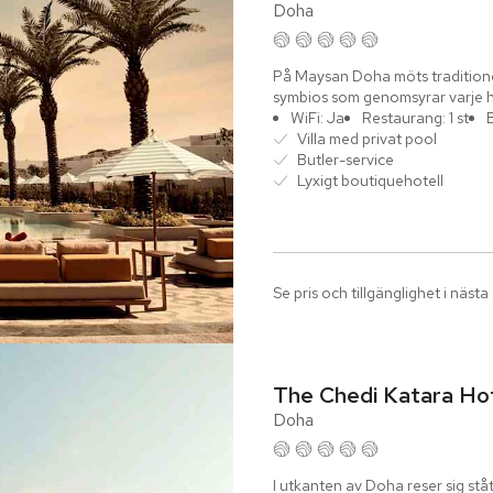
Doha
På Maysan Doha möts traditionel
symbios som genomsyrar varje hör
och...
WiFi: Ja
Restaurang: 1 st
Villa med privat pool
Butler-service
Lyxigt boutiquehotell
Se pris och tillgänglighet i nästa
The Chedi Katara Ho
Doha
I utkanten av Doha reser sig stå