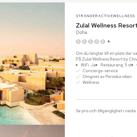
STRÄNDER
ACTIVE
WELLNESS
Zulal Wellness Resor
Doha
+
Om du längtar till en plats där va
På Zulal Wellness Resort by Chi
sand...
WiFi: Ja
Restaurang: 5 st
Concierge-service
Omgivet av Persiska viken
Wellness
Se pris och tillgänglighet i nästa