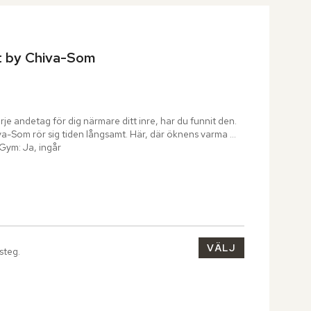
t by Chiva-Som
rje andetag för dig närmare ditt inre, har du funnit den. 
va-Som rör sig tiden långsamt. Här, där öknens varma 
Gym: Ja, ingår
VÄLJ
 steg.