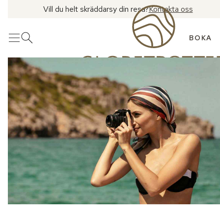
Vill du helt skräddarsy din resa?
Kontakta oss
BOKA
Meny
Öppna sök