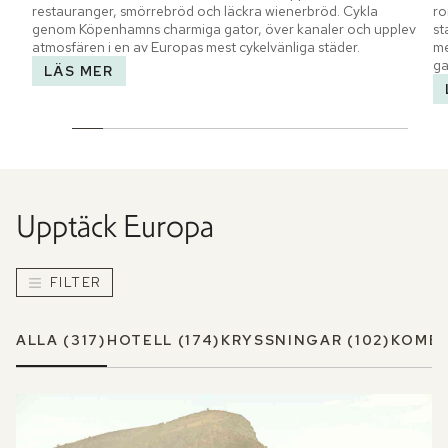
restauranger, smörrebröd och läckra wienerbröd. Cykla 
ro
genom Köpenhamns charmiga gator, över kanaler och upplev 
st
atmosfären i en av Europas mest cykelvänliga städer.
me
ga
LÄS MER
Upptäck
Europa
FILTER
ALLA
(317)
HOTELL
(174)
KRYSSNINGAR
(102)
KOMBI