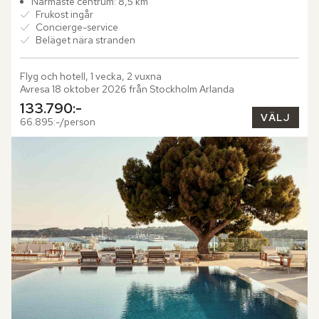
Närmaste centrum: 8,5 km
Frukost ingår
Concierge-service
Beläget nära stranden
Flyg och hotell, 1 vecka, 2 vuxna
Avresa 18 oktober 2026 från Stockholm Arlanda
133.790:-
VÄLJ
66.895:-/person