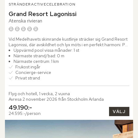
STRÄNDER
ACTIVE
CELEBRATION
Grand Resort Lagonissi
Atenska rivieran
Vid Medelhavets skimrande kustlinje sträcker sig Grand Resort 
Lagonissi, där avskildhet och lyx möts i en perfekt harmoni. På 
Atenska rivieran, endast en kort bilresa från...
Uppvärmd pool vissa månader: 1 st
Närmaste strand/bad: 0 m
Närmaste centrum: 1 km
Frukost ingår
Concierge-service
Privat strand
Flyg och hotell, 1 vecka, 2 vuxna
Avresa 2 november 2026 från Stockholm Arlanda
49.190:-
VÄLJ
24.595:-/person