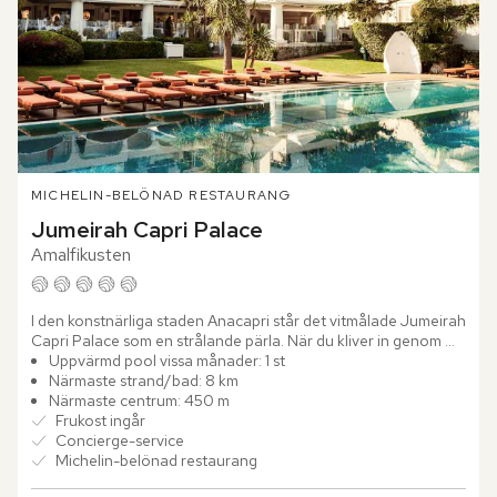
MICHELIN-BELÖNAD RESTAURANG
Jumeirah Capri Palace
Amalfikusten
I den konstnärliga staden Anacapri står det vitmålade Jumeirah 
Capri Palace som en strålande pärla. När du kliver in genom 
dörrarna möts du av "Shores of the Seas" – en imponerande...
Uppvärmd pool vissa månader: 1 st
Närmaste strand/bad: 8 km
Närmaste centrum: 450 m
Frukost ingår
Concierge-service
Michelin-belönad restaurang