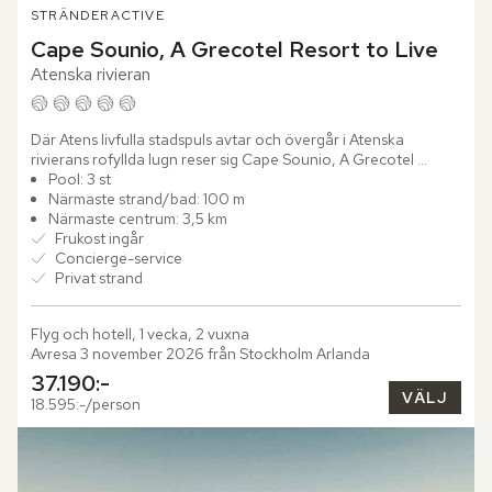
STRÄNDER
ACTIVE
Cape Sounio, A Grecotel Resort to Live
Atenska rivieran
Där Atens livfulla stadspuls avtar och övergår i Atenska 
rivierans rofyllda lugn reser sig Cape Sounio, A Grecotel 
Resort to Live. Hotellet ligger inbäddat i en grönskande bukt 
Pool: 3 st
vid...
Närmaste strand/bad: 100 m
Närmaste centrum: 3,5 km
Frukost ingår
Concierge-service
Privat strand
Flyg och hotell, 1 vecka, 2 vuxna
Avresa 3 november 2026 från Stockholm Arlanda
37.190:-
VÄLJ
18.595:-/person