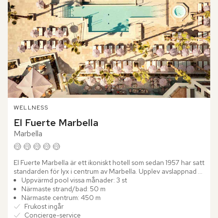
WELLNESS
El Fuerte Marbella
Marbella
El Fuerte Marbella är ett ikoniskt hotell som sedan 1957 har satt 
standarden för lyx i centrum av Marbella. Upplev avslappnad 
elegans i en sofistikerad och välkomnande atmosfär....
Uppvärmd pool vissa månader: 3 st
Närmaste strand/bad: 50 m
Närmaste centrum: 450 m
Frukost ingår
Concierge-service