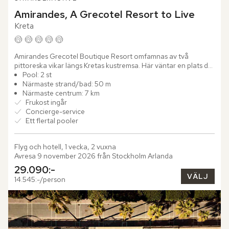
Amirandes, A Grecotel Resort to Live
Kreta
Amirandes Grecotel Boutique Resort omfamnas av två 
pittoreska vikar längs Kretas kustremsa. Här väntar en plats där 
stilfull design och havets skönhet går hand i hand.

Pool: 2 st
Närmaste strand/bad: 50 m
Bo i...
Närmaste centrum: 7 km
Frukost ingår
Concierge-service
Ett flertal pooler
Flyg och hotell, 1 vecka, 2 vuxna
Avresa 9 november 2026 från Stockholm Arlanda
29.090:-
VÄLJ
14.545:-/person