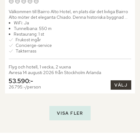
Välkommen till Bairro Alto Hotel, en plats där det livliga Bairro 
Alto möter det eleganta Chiado. Denna historiska byggnad 
från 1845 har varsamt restaurerats och blickar ut över...
WiFi: Ja
Tunnelbana: 550 m
Restaurang: 1 st
Frukost ingår
Concierge-service
Takterrass
Flyg och hotell, 1 vecka, 2 vuxna
Avresa 14 augusti 2026 från Stockholm Arlanda
53.590:-
VÄLJ
26.795:-/person
VISA FLER