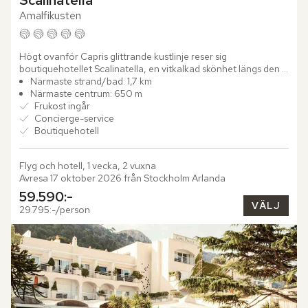
Scalinatella
Amalfikusten
Högt ovanför Capris glittrande kustlinje reser sig 
boutiquehotellet Scalinatella, en vitkalkad skönhet längs den 
eleganta Via Tragara. Sedan generationer tillbaka har 
Närmaste strand/bad: 1,7 km
familjen...
Närmaste centrum: 650 m
Frukost ingår
Concierge-service
Boutiquehotell
Flyg och hotell, 1 vecka, 2 vuxna
Avresa 17 oktober 2026 från Stockholm Arlanda
59.590:-
VÄLJ
29.795:-/person