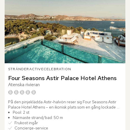
STRÄNDER
ACTIVE
CELEBRATION
Four Seasons Astir Palace Hotel Athens
Atenska rivieran
På den pinjeklädda Astir-halvön reser sig Four Seasons Astir 
Palace Hotel Athens – en ikonisk plats som en gång lockade 
legendarer som Aristoteles Onassis och Frank Sinatra. Här...
Pool: 2 st
Närmaste strand/bad: 50 m
Frukost ingår
Concierge-service