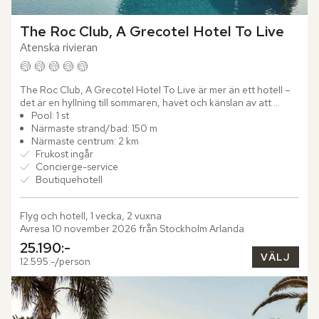
The Roc Club, A Grecotel Hotel To Live
Atenska rivieran
The Roc Club, A Grecotel Hotel To Live är mer än ett hotell – 
det är en hyllning till sommaren, havet och känslan av att 
verkligen leva. Intill Vouliagmenis glittrande kustlinje...
Pool: 1 st
Närmaste strand/bad: 150 m
Närmaste centrum: 2 km
Frukost ingår
Concierge-service
Boutiquehotell
Flyg och hotell, 1 vecka, 2 vuxna
Avresa 10 november 2026 från Stockholm Arlanda
25.190:-
VÄLJ
12.595:-/person