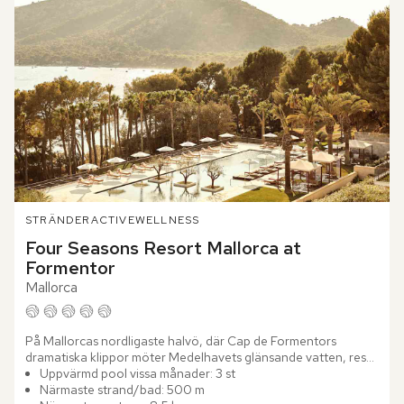
STRÄNDER
ACTIVE
WELLNESS
Four Seasons Resort Mallorca at 
Formentor
Mallorca
På Mallorcas nordligaste halvö, där Cap de Formentors 
dramatiska klippor möter Medelhavets glänsande vatten, reser 
sig Four Seasons Resort Mallorca at Formentor bland...
Uppvärmd pool vissa månader: 3 st
Närmaste strand/bad: 500 m