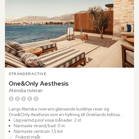
STRÄNDER
ACTIVE
One&Only Aesthesis
Atenska rivieran
Längs Atenska rivierans glänsande kustlinje reser sig 
One&Only Aesthesis som en hyllning till Greklands tidlösa 
glamour. Här smälter historiens prakt samman med modern 
Uppvärmd pool vissa månader: 2 st
elegans, där...
Närmaste strand/bad: 0 m
Närmaste centrum: 1,5 km
Frukost ingår