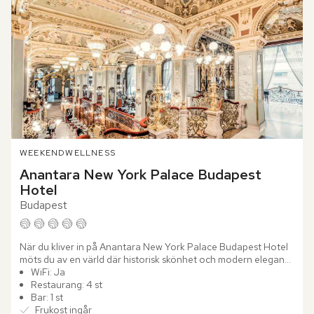
WEEKEND
WELLNESS
Anantara New York Palace Budapest 
Hotel
Budapest
När du kliver in på Anantara New York Palace Budapest Hotel 
möts du av en värld där historisk skönhet och modern elegans 
smälter samman på ett sällsynt sätt. Detta magnifika hotell...
WiFi: Ja
Restaurang: 4 st
Bar: 1 st
Frukost ingår