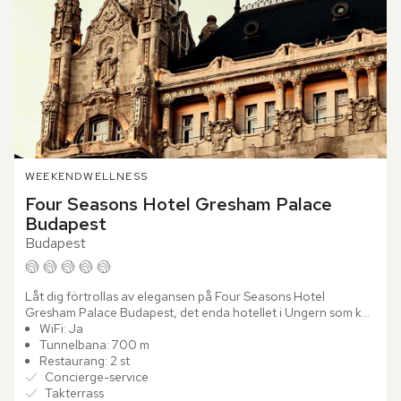
WEEKEND
WELLNESS
Four Seasons Hotel Gresham Palace 
Budapest
Budapest
Låt dig förtrollas av elegansen på Four Seasons Hotel 
Gresham Palace Budapest, det enda hotellet i Ungern som kan 
stoltsera med fem stjärnor från Forbes Travel Guide. Dess...
WiFi: Ja
Tunnelbana: 700 m
Restaurang: 2 st
Concierge-service
Takterrass