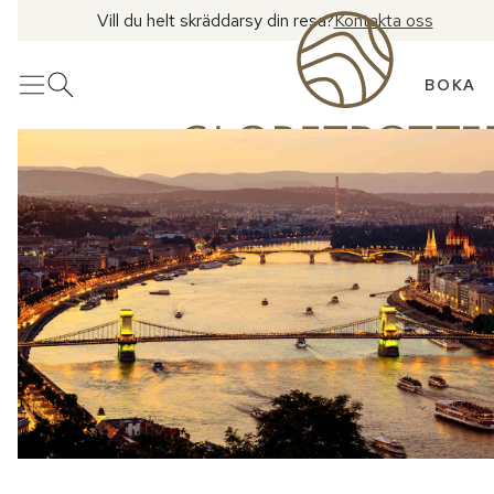
Vill du helt skräddarsy din resa?
Kontakta oss
BOKA
Meny
Öppna sök