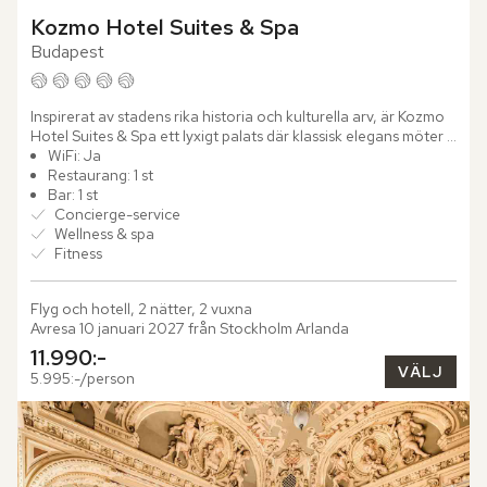
Kozmo Hotel Suites & Spa
Budapest
Inspirerat av stadens rika historia och kulturella arv, är Kozmo 
Hotel Suites & Spa ett lyxigt palats där klassisk elegans möter 
modern bekvämlighet. Beläget på Pestsidan av staden...
WiFi: Ja
Restaurang: 1 st
Bar: 1 st
Concierge-service
Wellness & spa
Fitness
Flyg och hotell, 2 nätter, 2 vuxna
Avresa 10 januari 2027 från Stockholm Arlanda
11.990:-
VÄLJ
5.995:-/person