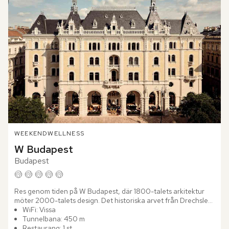
WEEKEND
WELLNESS
W Budapest
Budapest
Res genom tiden på W Budapest, där 1800-talets arkitektur 
möter 2000-talets design. Det historiska arvet från Drechsler 
Palace har på ett elegant sätt kombinerats med modern...
WiFi: Vissa
Tunnelbana: 450 m
Restaurang: 1 st