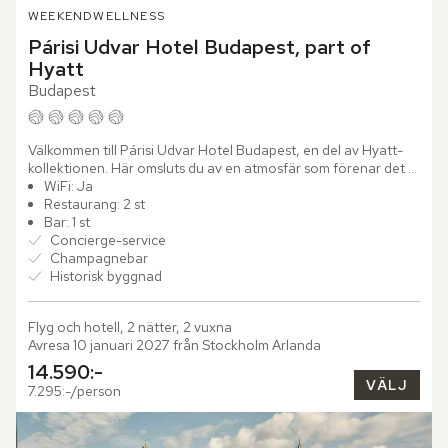
WEEKEND
WELLNESS
Párisi Udvar Hotel Budapest, part of 
Hyatt
Budapest
Välkommen till Párisi Udvar Hotel Budapest, en del av Hyatt-
kollektionen. Här omsluts du av en atmosfär som förenar det 
förflutnas charm med dagens lyx. Den praktfulla fasaden och...
WiFi: Ja
Restaurang: 2 st
Bar: 1 st
Concierge-service
Champagnebar
Historisk byggnad
Flyg och hotell, 2 nätter, 2 vuxna
Avresa 10 januari 2027 från Stockholm Arlanda
14.590:-
VÄLJ
7.295:-/person