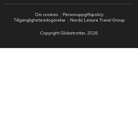
Om cookies
Personuppgiftspolicy
Tillgänglighetsredogörelse
Nordic Leisure Travel Group
Copyright Globetrotter, 2026