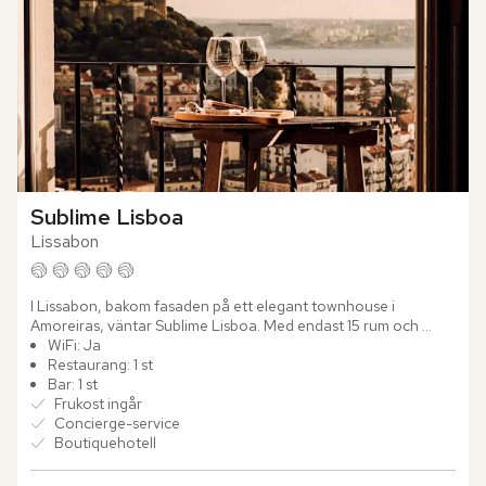
Sublime Lisboa
Lissabon
I Lissabon, bakom fasaden på ett elegant townhouse i 
Amoreiras, väntar Sublime Lisboa. Med endast 15 rum och 
sviter känns det intima boutiquehotellet mer som ett privat 
WiFi: Ja
hem än ett...
Restaurang: 1 st
Bar: 1 st
Frukost ingår
Concierge-service
Boutiquehotell