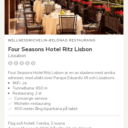
WELLNESS
MICHELIN-BELÖNAD RESTAURANG
Four Seasons Hotel Ritz Lisbon
Lissabon
Four Seasons Hotel Ritz Lisbon är en av stadens mest anrika 
adresser, med utsikt över Parque Eduardo VII och Lissabons 
kullar. Bakom den klassiska fasaden väntar marmorsalonger,...
WiFi: Ja
Tunnelbana: 650 m
Restaurang: 2 st
Concierge-service
Michelin-restaurang
400 meter lång löparbana på taket
Flyg och hotell, 1 vecka, 2 vuxna