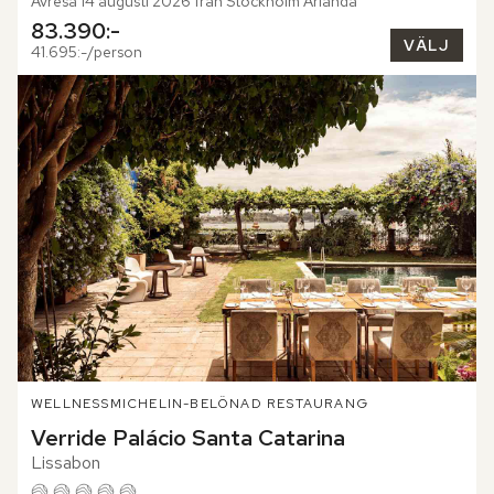
Avresa 14 augusti 2026 från Stockholm Arlanda
83.390:-
VÄLJ
41.695:-/person
WELLNESS
MICHELIN-BELÖNAD RESTAURANG
Verride Palácio Santa Catarina
Lissabon