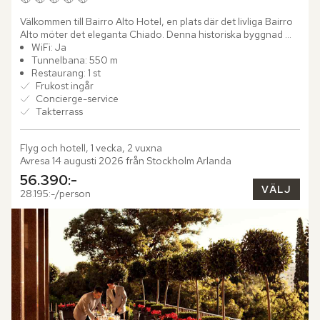
Välkommen till Bairro Alto Hotel, en plats där det livliga Bairro 
Alto möter det eleganta Chiado. Denna historiska byggnad 
från 1845 har varsamt restaurerats och blickar ut över...
WiFi: Ja
Tunnelbana: 550 m
Restaurang: 1 st
Frukost ingår
Concierge-service
Takterrass
Flyg och hotell, 1 vecka, 2 vuxna
Avresa 14 augusti 2026 från Stockholm Arlanda
56.390:-
VÄLJ
28.195:-/person