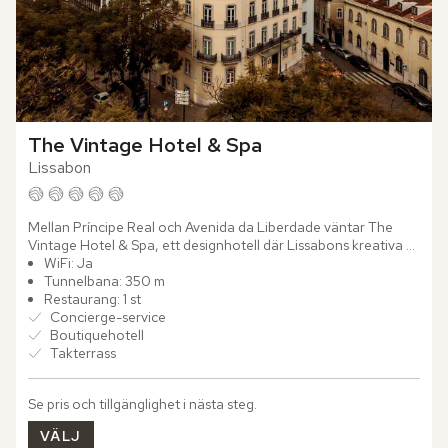
The Vintage Hotel & Spa
Lissabon
Mellan Príncipe Real och Avenida da Liberdade väntar The 
Vintage Hotel & Spa, ett designhotell där Lissabons kreativa 
själ möter influenser från 1950- och 60-talens estetik....
WiFi: Ja
Tunnelbana: 350 m
Restaurang: 1 st
Concierge-service
Boutiquehotell
Takterrass
Se pris och tillgänglighet i nästa steg.
VÄLJ