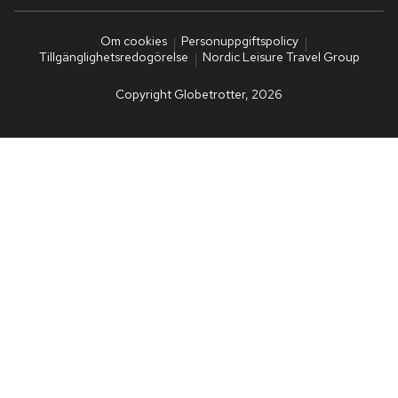
Om cookies
Personuppgiftspolicy
Tillgänglighetsredogörelse
Nordic Leisure Travel Group
Copyright Globetrotter, 2026