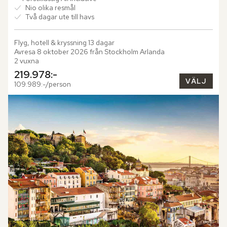
Nio olika resmål
Två dagar ute till havs
Flyg, hotell & kryssning 13 dagar

Avresa 8 oktober 2026 från Stockholm Arlanda

2 vuxna
219.978:-
VÄLJ
109.989:-/person