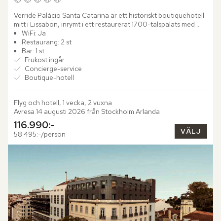
Verride Palácio Santa Catarina är ett historiskt boutiquehotell 
mitt i Lissabon, inrymt i ett restaurerat 1700-talspalats med 
utsikt över floden Tejo. Här möts stadens...
WiFi: Ja
Restaurang: 2 st
Bar: 1 st
Frukost ingår
Concierge-service
Boutique-hotell
Flyg och hotell, 1 vecka, 2 vuxna
Avresa 14 augusti 2026 från Stockholm Arlanda
116.990:-
VÄLJ
58.495:-/person