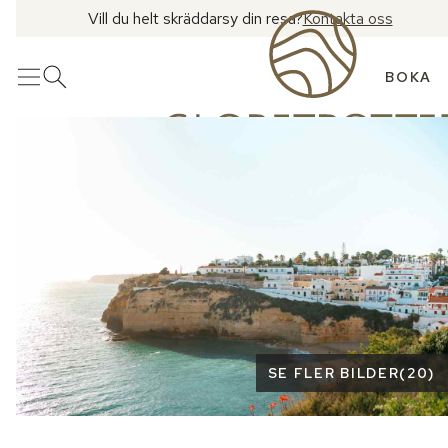
Vill du helt skräddarsy din resa?
Kontakta oss
BOKA
Meny
Öppna sök
Se fler bilder
SE FLER BILDER
(
20
)