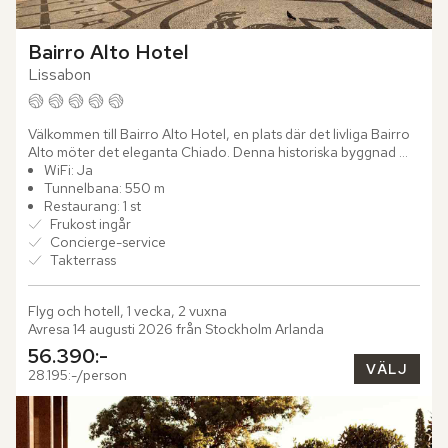
Bairro Alto Hotel
Lissabon
Välkommen till Bairro Alto Hotel, en plats där det livliga Bairro 
Alto möter det eleganta Chiado. Denna historiska byggnad 
från 1845 har varsamt restaurerats och blickar ut över...
WiFi: Ja
Tunnelbana: 550 m
Restaurang: 1 st
Frukost ingår
Concierge-service
Takterrass
Flyg och hotell, 1 vecka, 2 vuxna
Avresa 14 augusti 2026 från Stockholm Arlanda
56.390:-
VÄLJ
28.195:-/person