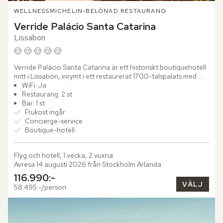
WELLNESS
MICHELIN-BELÖNAD RESTAURANG
Verride Palácio Santa Catarina
Lissabon
Verride Palácio Santa Catarina är ett historiskt boutiquehotell 
mitt i Lissabon, inrymt i ett restaurerat 1700-talspalats med 
utsikt över floden Tejo. Här möts stadens...
WiFi: Ja
Restaurang: 2 st
Bar: 1 st
Frukost ingår
Concierge-service
Boutique-hotell
Flyg och hotell, 1 vecka, 2 vuxna
Avresa 14 augusti 2026 från Stockholm Arlanda
116.990:-
VÄLJ
58.495:-/person