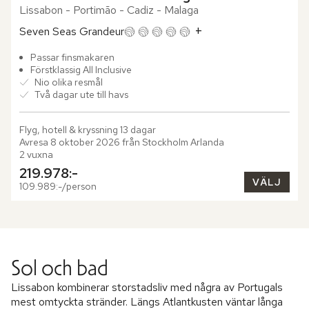
Lissabon - Portimão - Cadiz - Malaga
+
Seven Seas Grandeur
Passar finsmakaren
Förstklassig All Inclusive
Nio olika resmål
Två dagar ute till havs
Flyg, hotell & kryssning 13 dagar

Avresa 8 oktober 2026 från Stockholm Arlanda

2 vuxna
219.978:-
VÄLJ
109.989:-/person
Sol och bad
Lissabon kombinerar storstadsliv med några av Portugals
mest omtyckta stränder. Längs Atlantkusten väntar långa