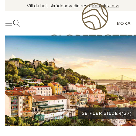
Vill du helt skräddarsy din resa?
Kontakta oss
BOKA
Meny
Öppna sök
Se fler bilder
SE FLER BILDER
(
27
)