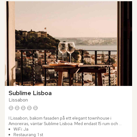
Sublime Lisboa
Lissabon
I Lissabon, bakom fasaden på ett elegant townhouse i 
Amoreiras, väntar Sublime Lisboa. Med endast 15 rum och 
sviter känns det intima boutiquehotellet mer som ett privat 
WiFi: Ja
hem än ett...
Restaurang: 1 st