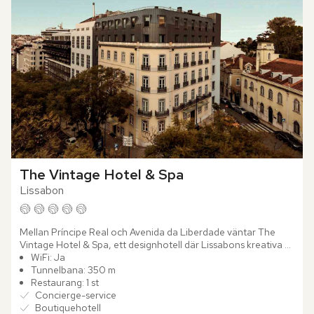
The Vintage Hotel & Spa
Lissabon
Mellan Príncipe Real och Avenida da Liberdade väntar The 
Vintage Hotel & Spa, ett designhotell där Lissabons kreativa 
själ möter influenser från 1950- och 60-talens estetik....
WiFi: Ja
Tunnelbana: 350 m
Restaurang: 1 st
Concierge-service
Boutiquehotell