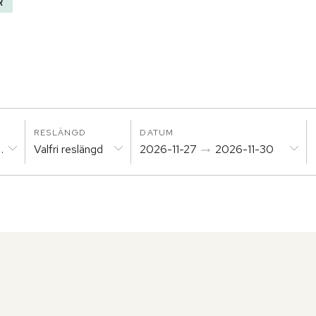
R
RESLÄNGD
DATUM
laysia
Valfri reslängd
2026-11-27
2026-11-30