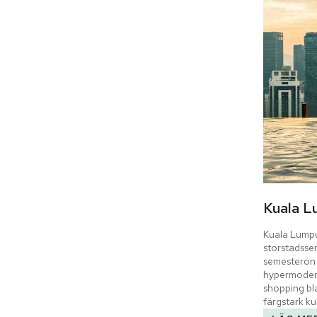
Kuala L
Kuala Lumpur
storstadssem
semesterön 
hypermodern
shopping bla
färgstark kul