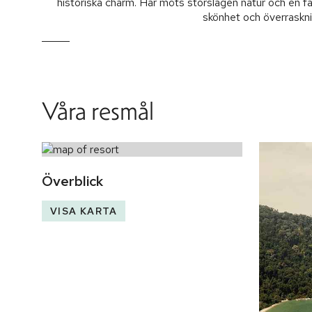
historiska charm. Här möts storslagen natur och en fär
skönhet och överraskni
Våra resmål
Överblick
VISA KARTA