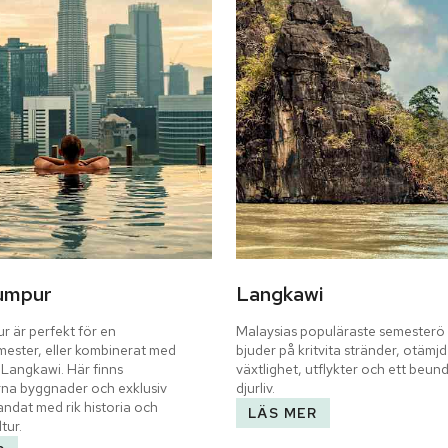
umpur
Langkawi
 är perfekt för en 
Malaysias populäraste semesterö
ester, eller kombinerat med 
bjuder på kritvita stränder, otämjd 
Langkawi. Här finns 
växtlighet, utflykter och ett beund
a byggnader och exklusiv 
djurliv.
ndat med rik historia och 
LÄS MER
tur.