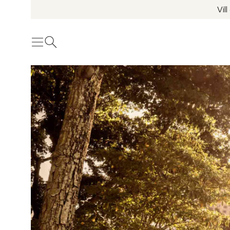
Vil
Meny
Öppna sök
Se fler bilder