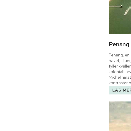
Penang
Penang, en ö
havet, djung
fyller kväll
kolonialt arv
Michelinmat
kontraster 
LÄS ME