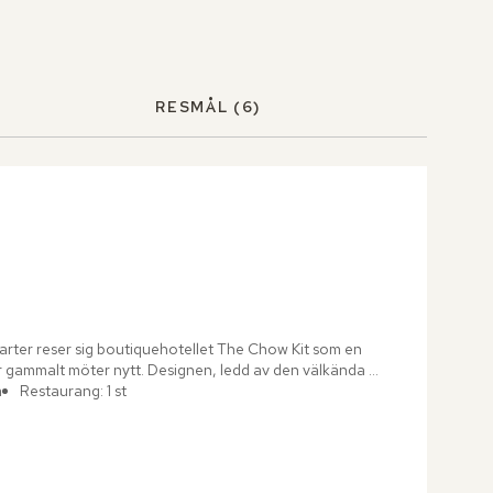
RESMÅL
(6)
arter reser sig boutiquehotellet The Chow Kit som en 
där gammalt möter nytt. Designen, ledd av den välkända 
m
Restaurang: 1 st