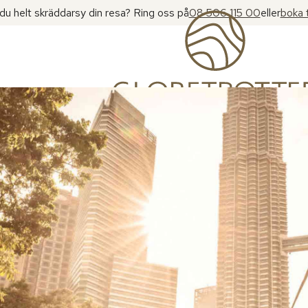
l du helt skräddarsy din resa? Ring oss på
08 506 115 00
eller
boka 