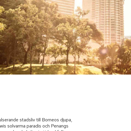
serande stadsliv till Borneos djupa,
awis solvarma paradis och Penangs