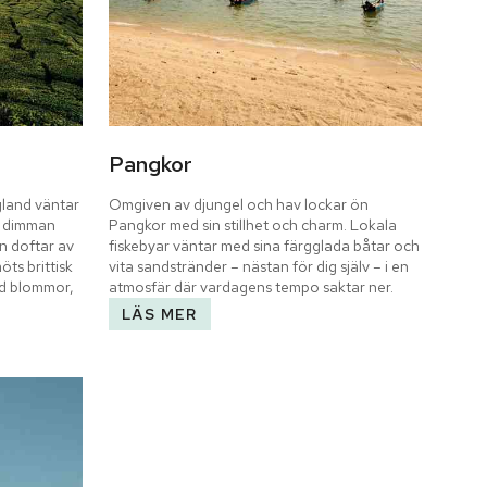
Pangkor
land väntar 
Omgiven av djungel och hav lockar ön 
 dimman 
Pangkor med sin stillhet och charm. Lokala 
 doftar av 
fiskebyar väntar med sina färgglada båtar och 
ts brittisk 
vita sandstränder – nästan för dig själv – i en 
d blommor, 
atmosfär där vardagens tempo saktar ner.
LÄS MER