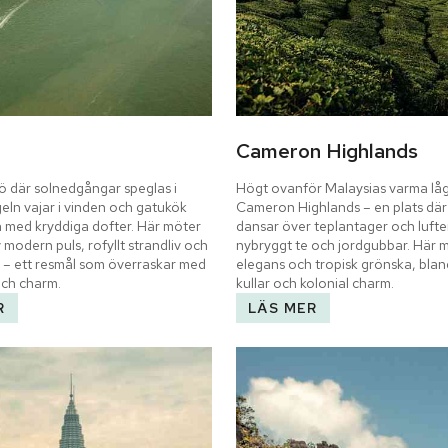
Cameron Highlands
 där solnedgångar speglas i 
Högt ovanför Malaysias varma låg
eln vajar i vinden och gatukök 
Cameron Highlands – en plats där
en med kryddiga dofter. Här möter 
dansar över teplantager och luften
 modern puls, rofyllt strandliv och 
nybryggt te och jordgubbar. Här mö
 – ett resmål som överraskar med 
elegans och tropisk grönska, blan
och charm.
kullar och kolonial charm.
R
LÄS MER