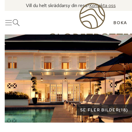
Vill du helt skräddarsy din resa?
Kontakta oss
BOKA
Meny
Öppna sök
Se fler bilder
SE FLER BILDER
(
18
)