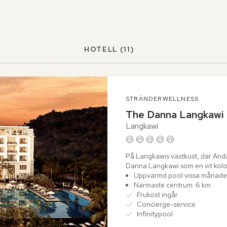
HOTELL
(11)
STRÄNDER
WELLNESS
The Danna Langkawi
Langkawi
På Langkawis västkust, där And
Danna Langkawi som en vit kolon
valv,...
Uppvärmd pool vissa månader:
Närmaste centrum: 6 km
Frukost ingår
Concierge-service
Infinitypool