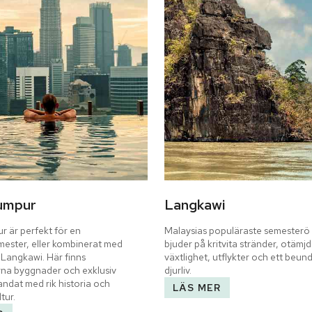
umpur
Langkawi
 är perfekt för en 
Malaysias populäraste semesterö
ester, eller kombinerat med 
bjuder på kritvita stränder, otämjd 
Langkawi. Här finns 
växtlighet, utflykter och ett beund
a byggnader och exklusiv 
djurliv.
ndat med rik historia och 
LÄS MER
tur.