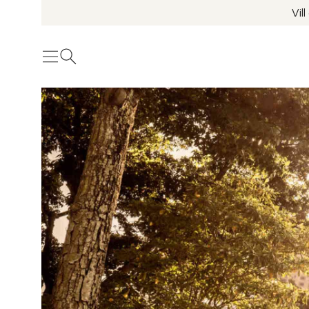
Vil
Meny
Öppna sök
Se fler bilder