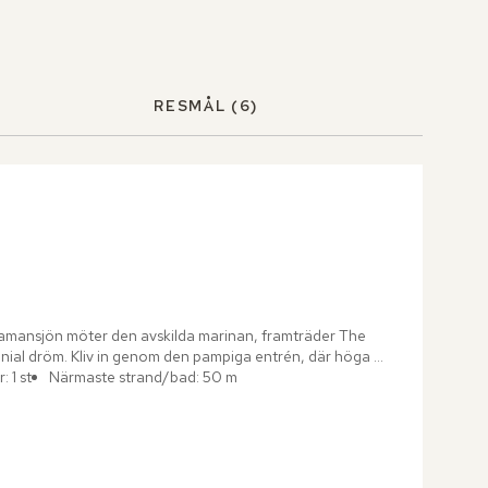
RESMÅL
(6)
amansjön möter den avskilda marinan, framträder The 
ial dröm. Kliv in genom den pampiga entrén, där höga 
 1 st
Närmaste strand/bad: 50 m