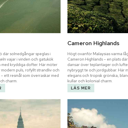
Cameron Highlands
 där solnedgångar speglas i 
Högt ovanför Malaysias varma låg
eln vajar i vinden och gatukök 
Cameron Highlands – en plats där
en med kryddiga dofter. Här möter 
dansar över teplantager och luften
 modern puls, rofyllt strandliv och 
nybryggt te och jordgubbar. Här mö
 – ett resmål som överraskar med 
elegans och tropisk grönska, blan
och charm.
kullar och kolonial charm.
R
LÄS MER