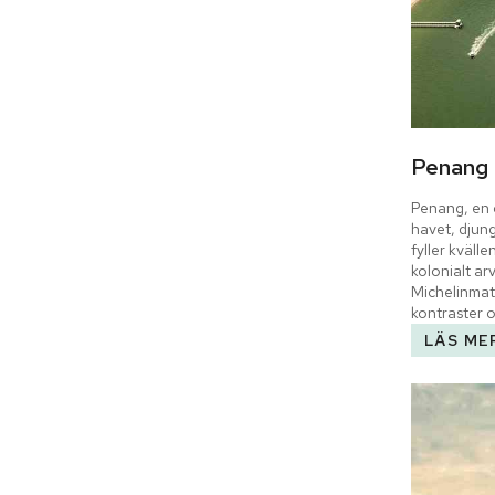
Penang
Penang, en ö
havet, djung
fyller kväll
kolonialt arv
Michelinmat
kontraster 
LÄS ME