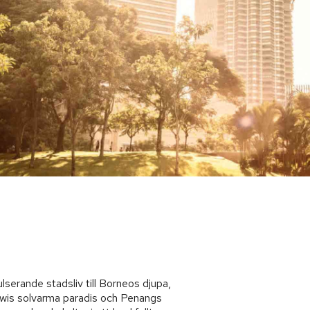
serande stadsliv till Borneos djupa,
awis solvarma paradis och Penangs