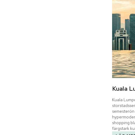
Kuala L
Kuala Lumpur
storstadssem
semesterön 
hypermodern
shopping bla
färgstark kul