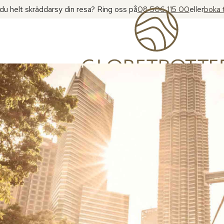
l du helt skräddarsy din resa? Ring oss på
08 506 115 00
eller
boka 