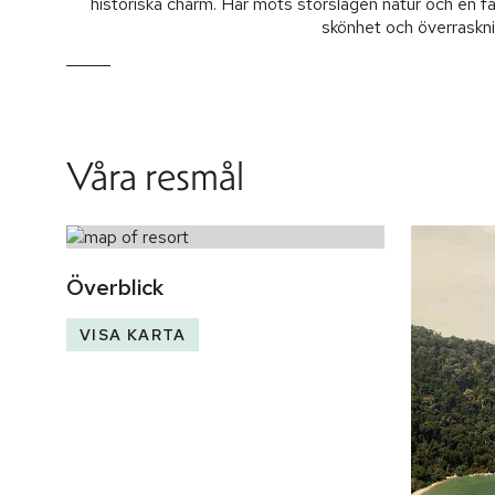
historiska charm. Här möts storslagen natur och en fär
skönhet och överraskni
Våra resmål
Överblick
VISA KARTA