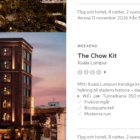
Flyg och hotell, 8 nätter, 2 vuxn
Avresa 13 november 2026 från 
WEEKEND
The Chow Kit
Kuala Lumpur
+
Mitt i Kuala Lumpurs trendiga kv
hyllning till stadens historia – 
New...
WiFi: Ja
Tunnelbana: 350 
Frukost ingår
Boutiquehotell
Moderna rum
Flyg och hotell, 8 nätter, 2 vuxn