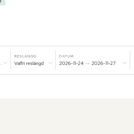
R
RESLÄNGD
DATUM
laysia
Valfri reslängd
2026-11-24
2026-11-27