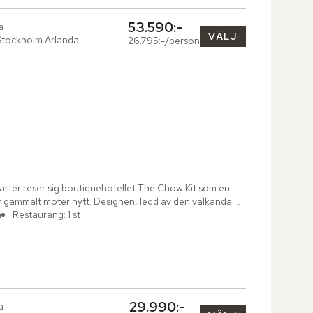
53.590:-
a
VÄLJ
Stockholm Arlanda
26.795:-/person
arter reser sig boutiquehotellet The Chow Kit som en 
där gammalt möter nytt. Designen, ledd av den välkända 
m
Restaurang: 1 st
29.990:-
a