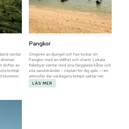
Pangkor
land väntar 
Omgiven av djungel och hav lockar ön 
 dimman 
Pangkor med sin stillhet och charm. Lokala 
 doftar av 
fiskebyar väntar med sina färgglada båtar och 
ts brittisk 
vita sandstränder – nästan för dig själv – i en 
d blommor, 
atmosfär där vardagens tempo saktar ner.
LÄS MER