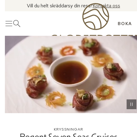
Vill du helt skräddarsy din resa?
Kontakta oss
BOKA
Meny
Öppna sök
KRYSSNINGAR
Regent Seven Seas Cruises