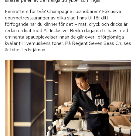
skatter på en av de många utflykter som ingår.
Femrätters för två? Champagne i pianobaren? Exklusiva
gourmetrestauranger av olika slag finns till för ditt
förfogande när du känner för det – mat, dryck och dricks är
redan ordnat med All Inclusive. Berika dagarna till havs med
eminenta spaupplevelser innan de går över i oförglömliga
kvällar till livemusikens toner. På Regent Seven Seas Cruises
är frihet ledstjärnan.