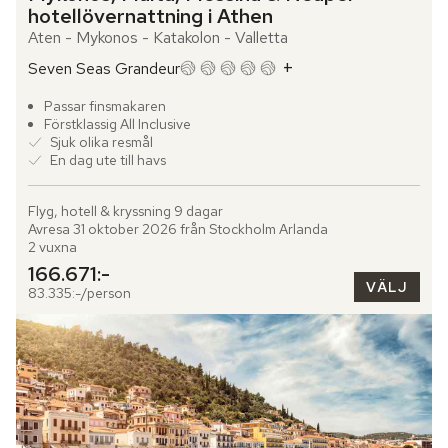
hotellövernattning i Athen
Aten - Mykonos - Katakolon - Valletta
+
Seven Seas Grandeur
Passar finsmakaren
Förstklassig All Inclusive
Sjuk olika resmål
En dag ute till havs
Flyg, hotell & kryssning 9 dagar

Avresa 31 oktober 2026 från Stockholm Arlanda

2 vuxna
166.671:-
VÄLJ
83.335:-/person