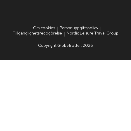
Om cookies
Personuppgiftspolicy
Tillgänglighetsredogörelse
Nordic Leisure Travel Group
Copyright Globetrotter, 2026