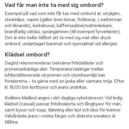
Vad får man inte ta med sig ombord?
Exempel på vad som inte får tas med ombord är; strykjärn,
stearinljus, vapen (gäller även knivar, fickknivar, Leatherman
och liknande), korkskruvar, kaffemaskiner/vattenkokare,
brandfarlig vätska, sprängämnen (till exempel fyrverkerier).
Det är inte heller tillåtet att ta med sig mat eller dryck
ombord, undantaget barnmat och specialmat vid allergier.
Klädsel ombord?
Dagtid rekommenderas bekväma fritidskläder och
promenadvänliga skor. Temperaturväxlingar mellan
luftkonditionerade utrymmen och utomhusmiljö kan
förekomma – ta gärna med en jacka eller varmare tröja. Efter
kl. 18:00 bör kortbyxor och jeans undvikas.
Kvällens klädkod anges i det dagliga nyhetsbrevet. Vid ledig
klädsel (casual) passar fritidsskjorta och långbyxor för män,
samt byxor och topp, klänning eller kjol och blus för kvinnor.
Välvårdade jeans i mörka färger och diskreta sneakers är
tillåtna.