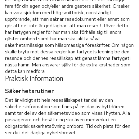
fara för din egen och/eller andra gästers säkerhet. Orsaker
kan vara sjukdom med hög smittorisk, oanständigt
uppförande, att man saknar resedokument eller annat som
gör att det inte är godtagbart att man reser. Utöver detta
har fartygen regler för hur man ska förhålla sig till andra
gäster ombord samt hur man ska iaktta såväl
säkerhetsmässiga som hälsomässiga föreskrifter. Om någon
skulle bryta mot dessa regler kan fartygets ledning be den
resande och dennes ressällskap att genast lämna fartyget i
nästa hamn. Man ansvarar själv för de extra kostnader som
detta kan medföra.
Praktisk Information
Säkerhetsrutiner
Det är viktigt att hela resesällskapet tar del av den
säkerhetsinformation som finns på insidan av hyttdörren,
samt tar del av den säkerhetsvideo som visas i hytten. Alla
passagerare och besättning ska även medverka i en
obligatorisk säkerhetsövning ombord. Tid och plats för den
ser du i det dagliga nyhetsbrevet.