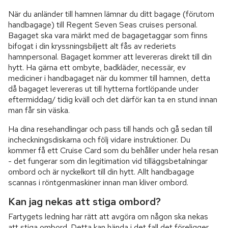
När du anländer till hamnen lämnar du ditt bagage (förutom
handbagage) till Regent Seven Seas cruises personal.
Bagaget ska vara märkt med de bagagetaggar som finns
bifogat i din kryssningsbiljett alt fås av rederiets
hamnpersonal. Bagaget kommer att levereras direkt till din
hytt. Ha gärna ett ombyte, badkläder, necessär, ev
mediciner i handbagaget när du kommer till hamnen, detta
då bagaget levereras ut till hytterna fortlöpande under
eftermiddag/ tidig kväll och det därför kan ta en stund innan
man får sin väska.
Ha dina resehandlingar och pass till hands och gå sedan till
incheckningsdiskarna och följ vidare instruktioner. Du
kommer få ett Cruise Card som du behåller under hela resan
- det fungerar som din legitimation vid tilläggsbetalningar
ombord och är nyckelkort till din hytt. Allt handbagage
scannas i röntgenmaskiner innan man kliver ombord.
Kan jag nekas att stiga ombord?
Fartygets ledning har rätt att avgöra om någon ska nekas
att stiga ombord. Detta kan hända i det fall det föreligger