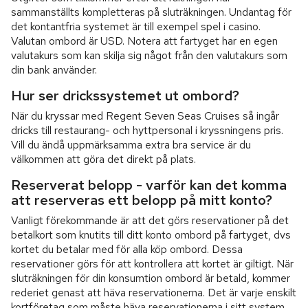
sammanställts kompletteras på sluträkningen. Undantag för
det kontantfria systemet är till exempel spel i casino.
Valutan ombord är USD. Notera att fartyget har en egen
valutakurs som kan skilja sig något från den valutakurs som
din bank använder.
Hur ser drickssystemet ut ombord?
När du kryssar med Regent Seven Seas Cruises så ingår
dricks till restaurang- och hyttpersonal i kryssningens pris.
Vill du ändå uppmärksamma extra bra service är du
välkommen att göra det direkt på plats.
Reserverat belopp - varför kan det komma
att reserveras ett belopp på mitt konto?
Vanligt förekommande är att det görs reservationer på det
betalkort som knutits till ditt konto ombord på fartyget, dvs
kortet du betalar med för alla köp ombord. Dessa
reservationer görs för att kontrollera att kortet är giltigt. När
sluträkningen för din konsumtion ombord är betald, kommer
rederiet genast att häva reservationerna. Det är varje enskilt
kortföretag som måste häva reservationerna i sitt system.