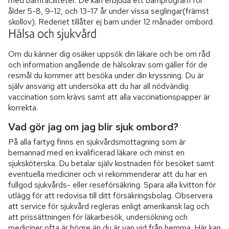
med barnfaciliteter. De kan erbjuda ett barnprogram för
ålder 5-8, 9-12, och 13-17 år under vissa seglingar(främst
skollov). Rederiet tillåter ej barn under 12 månader ombord.
Hälsa och sjukvård
Om du känner dig osäker uppsök din läkare och be om råd
och information angående de hälsokrav som gäller för de
resmål du kommer att besöka under din kryssning. Du är
själv ansvarig att undersöka att du har all nödvändig
vaccination som krävs samt att alla vaccinationspapper är
korrekta.
Vad gör jag om jag blir sjuk ombord?
På alla fartyg finns en sjukvårdsmottagning som är
bemannad med en kvalificerad läkare och minst en
sjuksköterska. Du betalar själv kostnaden för besöket samt
eventuella mediciner och vi rekommenderar att du har en
fullgod sjukvårds- eller reseförsäkring. Spara alla kvitton för
utlägg för att redovisa till ditt försäkringsbolag. Observera
att service för sjukvård regleras enligt amerikansk lag och
att prissättningen för läkarbesök, undersökning och
mediciner ofta är högre än du är van vid från hemma. Här kan