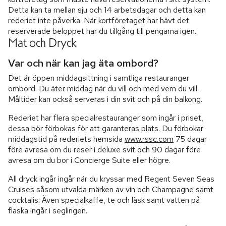
Detta kan ta mellan sju och 14 arbetsdagar och detta kan
rederiet inte påverka. När kortföretaget har hävt det
reserverade beloppet har du tillgång till pengarna igen.
Mat och Dryck
Var och när kan jag äta ombord?
Det är öppen middagsittning i samtliga restauranger
ombord. Du äter middag när du vill och med vem du vill.
Måltider kan också serveras i din svit och på din balkong.
Rederiet har flera specialrestauranger som ingår i priset,
dessa bör förbokas för att garanteras plats. Du förbokar
middagstid på rederiets hemsida
www.rssc.com
75 dagar
före avresa om du reser i deluxe svit och 90 dagar före
avresa om du bor i Concierge Suite eller högre.
All dryck ingår ingår när du kryssar med Regent Seven Seas
Cruises såsom utvalda märken av vin och Champagne samt
cocktalis. Även specialkaffe, te och läsk samt vatten på
flaska ingår i seglingen.