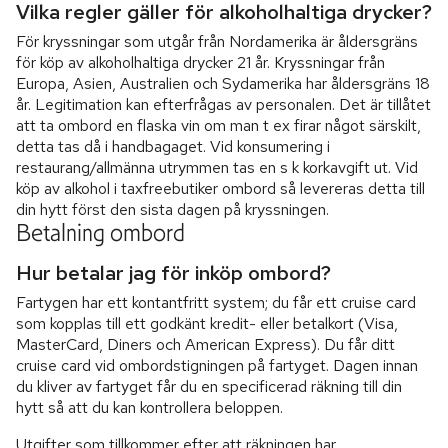
Vilka regler gäller för alkoholhaltiga drycker?
För kryssningar som utgår från Nordamerika är åldersgräns
för köp av alkoholhaltiga drycker 21 år. Kryssningar från
Europa, Asien, Australien och Sydamerika har åldersgräns 18
år. Legitimation kan efterfrågas av personalen. Det är tillåtet
att ta ombord en flaska vin om man t ex firar något särskilt,
detta tas då i handbagaget. Vid konsumering i
restaurang/allmänna utrymmen tas en s k korkavgift ut. Vid
köp av alkohol i taxfreebutiker ombord så levereras detta till
din hytt först den sista dagen på kryssningen.
Betalning ombord
Hur betalar jag för inköp ombord?
Fartygen har ett kontantfritt system; du får ett cruise card
som kopplas till ett godkänt kredit- eller betalkort (Visa,
MasterCard, Diners och American Express). Du får ditt
cruise card vid ombordstigningen på fartyget. Dagen innan
du kliver av fartyget får du en specificerad räkning till din
hytt så att du kan kontrollera beloppen.
Utgifter som tillkommer efter att räkningen har