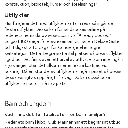
konstauktion, bibliotek, kurser och föreläsningar.
Utflykter
Hur fungerar det med utflykterna? I din resa så ingår de
flesta utflykter. Dessa kan förhandsbokas online på
rederiets hemsida
www.rssc.com
via ”Already booked”
tidigast 180 dagar före avresan om du har en Deluxe Suite
och tidigast 240 dagar för Concierge eller högre
svitkategori. Det är begränsat antal platser så boka utflykter
i god tid. Det finns även ett urval av utflykter som inte ingår i
kryssningen utan det tillkommer en extra kostnad vid
bokning. Då en stor del av utflykterna ingår i priset så bokas
dessa vanligtvis upp långt i förväg. Du kan också boka
utflykter ombord i mån av plats.
Barn och ungdom
Vad finns det för faciliteter för barnfamiljer?
Rederiets barn klubb, Club Mariner har ett begränsat utbud