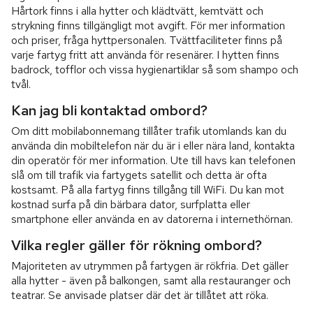
Hårtork finns i alla hytter och klädtvätt, kemtvätt och
strykning finns tillgängligt mot avgift. För mer information
och priser, fråga hyttpersonalen. Tvättfaciliteter finns på
varje fartyg fritt att använda för resenärer. I hytten finns
badrock, tofflor och vissa hygienartiklar så som shampo och
tvål.
Kan jag bli kontaktad ombord?
Om ditt mobilabonnemang tillåter trafik utomlands kan du
använda din mobiltelefon när du är i eller nära land, kontakta
din operatör för mer information. Ute till havs kan telefonen
slå om till trafik via fartygets satellit och detta är ofta
kostsamt. På alla fartyg finns tillgång till WiFi. Du kan mot
kostnad surfa på din bärbara dator, surfplatta eller
smartphone eller använda en av datorerna i internethörnan.
Vilka regler gäller för rökning ombord?
Majoriteten av utrymmen på fartygen är rökfria. Det gäller
alla hytter - även på balkongen, samt alla restauranger och
teatrar. Se anvisade platser där det är tillåtet att röka.