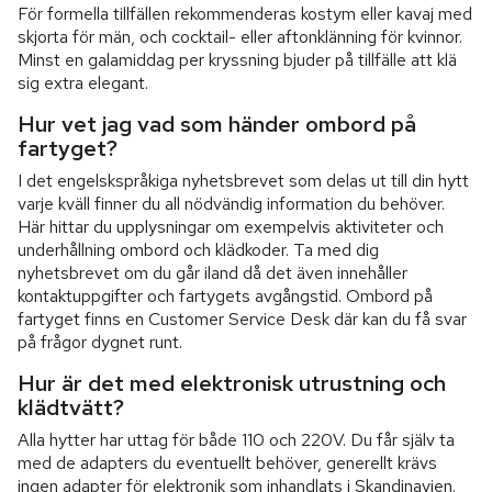
För formella tillfällen rekommenderas kostym eller kavaj med
skjorta för män, och cocktail- eller aftonklänning för kvinnor.
Minst en galamiddag per kryssning bjuder på tillfälle att klä
sig extra elegant.
Hur vet jag vad som händer ombord på
fartyget?
I det engelskspråkiga nyhetsbrevet som delas ut till din hytt
varje kväll finner du all nödvändig information du behöver.
Här hittar du upplysningar om exempelvis aktiviteter och
underhållning ombord och klädkoder. Ta med dig
nyhetsbrevet om du går iland då det även innehåller
kontaktuppgifter och fartygets avgångstid. Ombord på
fartyget finns en Customer Service Desk där kan du få svar
på frågor dygnet runt.
Hur är det med elektronisk utrustning och
klädtvätt?
Alla hytter har uttag för både 110 och 220V. Du får själv ta
med de adapters du eventuellt behöver, generellt krävs
ingen adapter för elektronik som inhandlats i Skandinavien.