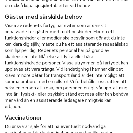
du också köpa sjösjuketabletter vid behov.
Gäster med särskilda behov
Vissa av rederiets fartyg har sviter som är särskilt
anpassade för gäster med funktionshinder. Har du ett
funktionshinder eller medicinska besvär som gör att du inte
kan klara dig själv, måste du ha ett assisterande resesällskap
som hjälper dig. Rederiets personal har på grund av
skaderisken inte tillåtelse att lyfta eller bära
funktionshindrade personer. Vissa utrymmen på fartyget kan
upplevas att vara trånga. Vid landstigning i hamnar där det
krävs mindre båtar för transport iland är det inte möjligt att
komma ombord med en rullstol. Vi förbehåller oss rätten att
neka en person att resa, om personen enligt vår uppfattning
inte är i fysiskt- eller psykiskt stånd att resa eller kan behöva
mer vård än en assisterande ledsagare rimligtvis kan
erbjuda.
Vaccinationer
Du ansvarar själv för att ha eventuellt nödvändiga
vaccinationer för de destinationer som besöks under