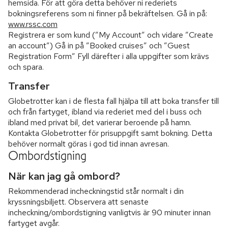
hemsida. För att göra detta behöver ni rederiets
bokningsreferens som ni finner på bekräftelsen. Gå in på:
www.rssc.com
Registrera er som kund (”My Account” och vidare ”Create
an account”) Gå in på ”Booked cruises” och ”Guest
Registration Form” Fyll därefter i alla uppgifter som krävs
och spara.
Transfer
Globetrotter kan i de flesta fall hjälpa till att boka transfer till
och från fartyget, ibland via rederiet med del i buss och
ibland med privat bil, det varierar beroende på hamn.
Kontakta Globetrotter för prisuppgift samt bokning. Detta
behöver normalt göras i god tid innan avresan.
Ombordstigning
När kan jag gå ombord?
Rekommenderad incheckningstid står normalt i din
kryssningsbiljett. Observera att senaste
incheckning/ombordstigning vanligtvis är 90 minuter innan
fartyget avgår.