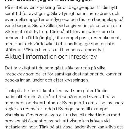
På slutet av din kryssning får du bagagelappar till din hytt
samt tid för avstigning. Skriv tydligt namn, hemadress och
eventuella uppgifter om flygresa och fäst en bagagelapp på
varje bagage. Sista kvällen, vid angiven tid, placerar du dina
väskor utanför hytten. Tänk på att förvara saker som du
behöver ha lättillgängligt, till exempel pass, resedokument,
mediciner och värdesaker i ett handbagage som du inte
ställer ut. Väskan hämtas ut i hamnens ankomsthall.
Aktuell information och inresekrav
Det är viktigt att du som gäst själv tar reda på vilka
inresekrav som gäller för samtliga destinationer du kommer
besöka innan, under och efter kryssningen.
Tänk på att särskilt kontrollera vad som gäller för din
nationalitet och tänk på att resenärer med svenskt pass
men med födelseort utanför Sverige ofta omfattas av andra
regler än resenärer födda i Sverige, som till exempel
visumkrav. Observera även att du kan bli nekad inresa med
provisoriskt/skadat pass och att visum kan krävas vid
mellanlandningar. Tänk på att vissa länder även kan kräva ett