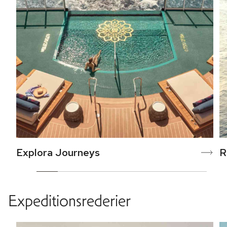
Explora Journeys
R
Expeditionsrederier