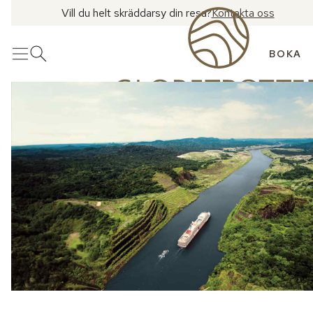
Vill du helt skräddarsy din resa?
Kontakta oss
BOKA
Meny
Öppna sök