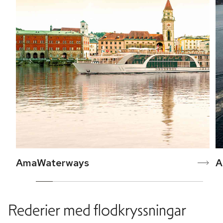
AmaWaterways
A
Rederier med flodkryssningar