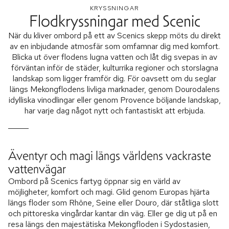
KRYSSNINGAR
Flodkryssningar med Scenic
När du kliver ombord på ett av Scenics skepp möts du direkt
av en inbjudande atmosfär som omfamnar dig med komfort.
Blicka ut över flodens lugna vatten och låt dig svepas in av
förväntan inför de städer, kulturrika regioner och storslagna
landskap som ligger framför dig. För oavsett om du seglar
längs Mekongflodens livliga marknader, genom Dourodalens
idylliska vinodlingar eller genom Provence böljande landskap,
har varje dag något nytt och fantastiskt att erbjuda.
Äventyr och magi längs världens vackraste
vattenvägar
Ombord på Scenics fartyg öppnar sig en värld av
möjligheter, komfort och magi. Glid genom Europas hjärta
längs floder som Rhône, Seine eller Douro, där ståtliga slott
och pittoreska vingårdar kantar din väg. Eller ge dig ut på en
resa längs den majestätiska Mekongfloden i Sydostasien,