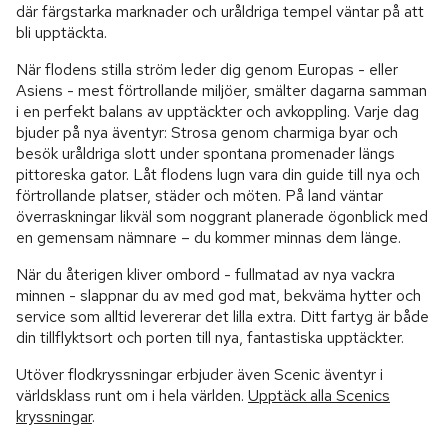
där färgstarka marknader och uråldriga tempel väntar på att
bli upptäckta.
När flodens stilla ström leder dig genom Europas - eller
Asiens - mest förtrollande miljöer, smälter dagarna samman
i en perfekt balans av upptäckter och avkoppling. Varje dag
bjuder på nya äventyr: Strosa genom charmiga byar och
besök uråldriga slott under spontana promenader längs
pittoreska gator. Låt flodens lugn vara din guide till nya och
förtrollande platser, städer och möten. På land väntar
överraskningar likväl som noggrant planerade ögonblick med
en gemensam nämnare – du kommer minnas dem länge.
När du återigen kliver ombord - fullmatad av nya vackra
minnen - slappnar du av med god mat, bekväma hytter och
service som alltid levererar det lilla extra. Ditt fartyg är både
din tillflyktsort och porten till nya, fantastiska upptäckter.
Utöver flodkryssningar erbjuder även Scenic äventyr i
världsklass runt om i hela världen.
Upptäck alla Scenics
kryssningar
.