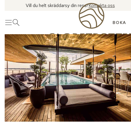
Vill du helt skräddarsy din resa?
Kontakta oss
BOKA
Meny
Öppna sök