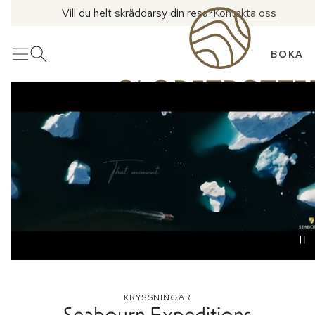
Vill du helt skräddarsy din resa?
Kontakta oss
BOKA
Meny
Öppna sök
KRYSSNINGAR
Seabourn Expeditions