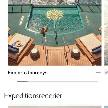
Explora Journeys
R
Expeditionsrederier