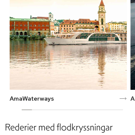
AmaWaterways
A
Rederier med flodkryssningar