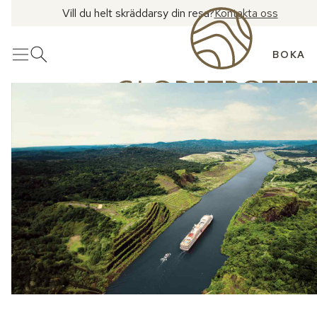
Vill du helt skräddarsy din resa?
Kontakta oss
BOKA
Meny
Öppna sök