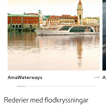
AmaWaterways
A
Rederier med flodkryssningar