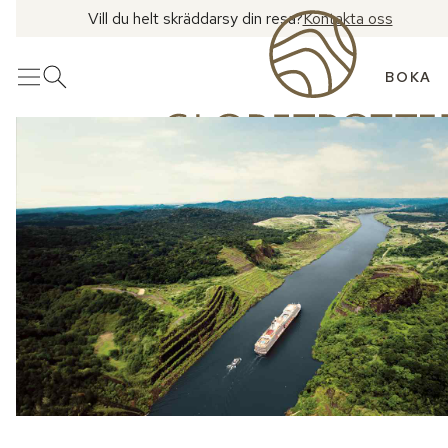
Vill du helt skräddarsy din resa?
Kontakta oss
BOKA
Meny
Öppna sök