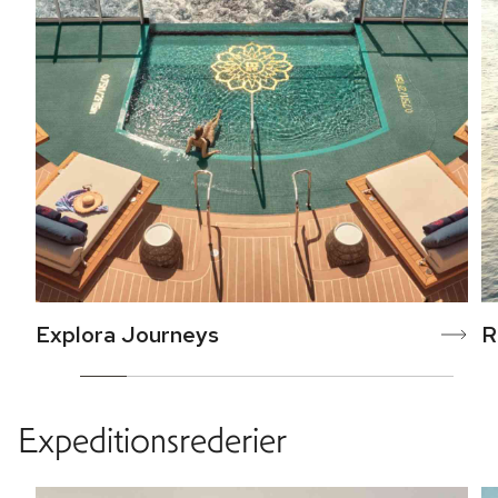
Explora Journeys
R
Expeditionsrederier