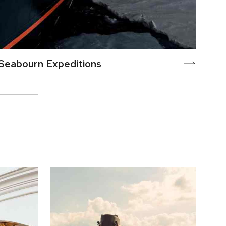
Seabourn Expeditions
Sil