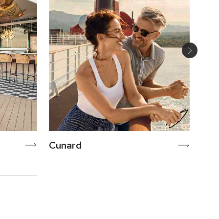
Cunard
Hav