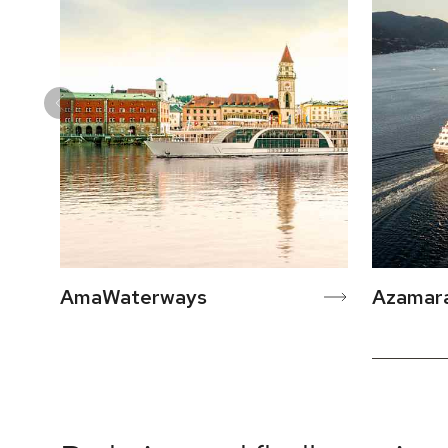
AmaWaterways
Azamar