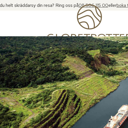
l du helt skräddarsy din resa? Ring oss på
08 506 115 00
eller
boka 