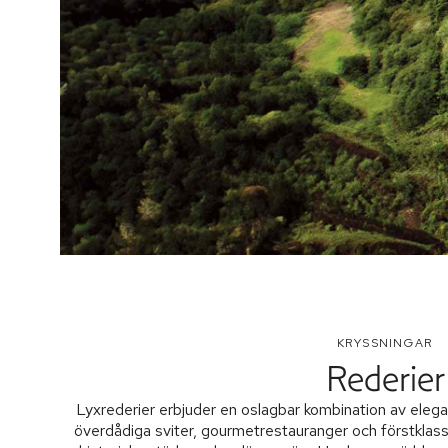
KRYSSNINGAR
Rederier
Lyxrederier erbjuder en oslagbar kombination av ele
överdådiga sviter, gourmetrestauranger och förstklassi