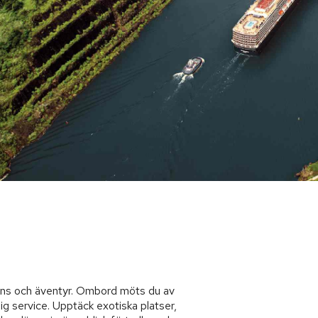
gans och äventyr. Ombord möts du av
g service. Upptäck exotiska platser,