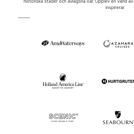
historiska städer och avlägsna öar. Upplev en värld av l
inspirerar.