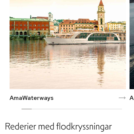
AmaWaterways
A
Rederier med flodkryssningar