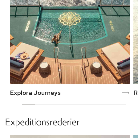
Explora Journeys
R
Expeditionsrederier