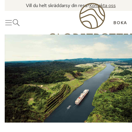
Vill du helt skräddarsy din resa?
Kontakta oss
BOKA
Meny
Öppna sök