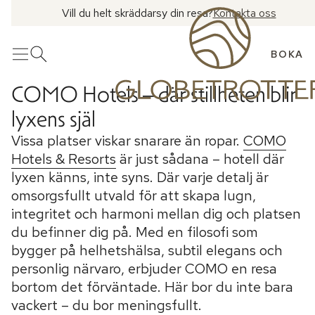
Vill du helt skräddarsy din resa?
Kontakta oss
BOKA
Meny
Öppna sök
COMO Hotels – där stillheten blir
lyxens själ
Vissa platser viskar snarare än ropar.
COMO
Hotels & Resorts
är just sådana – hotell där
lyxen känns, inte syns. Där varje detalj är
omsorgsfullt utvald för att skapa lugn,
integritet och harmoni mellan dig och platsen
du befinner dig på. Med en filosofi som
bygger på helhetshälsa, subtil elegans och
personlig närvaro, erbjuder COMO en resa
bortom det förväntade. Här bor du inte bara
vackert – du bor meningsfullt.