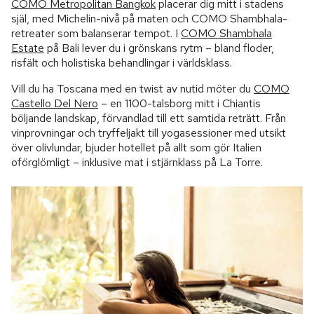
COMO Metropolitan Bangkok
placerar dig mitt i stadens
själ, med Michelin-nivå på maten och COMO Shambhala-
retreater som balanserar tempot. I
COMO Shambhala
Estate
på Bali lever du i grönskans rytm – bland floder,
risfält och holistiska behandlingar i världsklass.
Vill du ha Toscana med en twist av nutid möter du
COMO
Castello Del Nero
– en 1100-talsborg mitt i Chiantis
böljande landskap, förvandlad till ett samtida reträtt. Från
vinprovningar och tryffeljakt till yogasessioner med utsikt
över olivlundar, bjuder hotellet på allt som gör Italien
oförglömligt – inklusive mat i stjärnklass på La Torre.