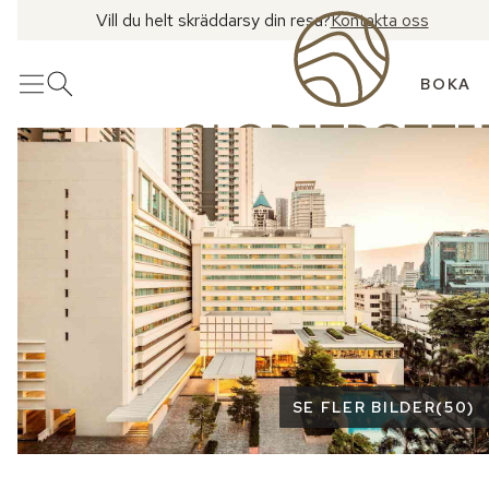
Vill du helt skräddarsy din resa?
Kontakta oss
BOKA
Meny
Öppna sök
Se fler bilder
SE FLER BILDER
(
50
)