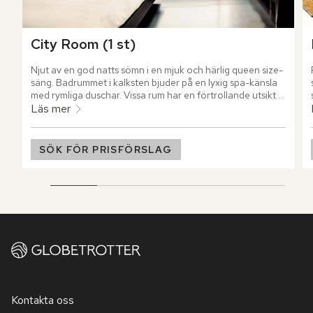
City Room (1 st)
Njut av en god natts sömn i en mjuk och härlig queen size-
säng. Badrummet i kalksten bjuder på en lyxig spa-känsla 
med rymliga duschar. Vissa rum har en förtrollande utsikt 
över poolområdet, medan andra ger dig en panoramavy 
Läs mer
över den levande gatan och dess omgivningar.
SÖK FÖR PRISFÖRSLAG
Kontakta oss