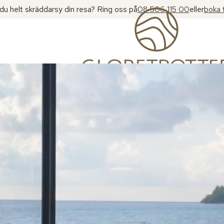
l du helt skräddarsy din resa? Ring oss på
08 506 115 00
eller
boka 