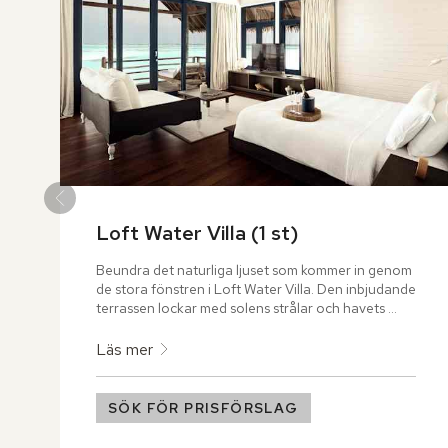
Loft Water Villa (1 st)
Beundra det naturliga ljuset som kommer in genom 
de stora fönstren i Loft Water Villa. Den inbjudande 
terrassen lockar med solens strålar och havets 
vackra melodi. På loftet väntar en bekväm king 
size-säng – redo att vagga dig till sömns under en 
Läs mer
stjärnklar himmel.
SÖK FÖR PRISFÖRSLAG