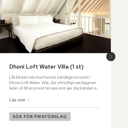
Dhoni Loft Water Villa (1 st)
Låt blicken vila mot havets oändliga horisont i 
Dhoni Loft Water Villa, där ett luftigt vardagsrum 
leder ut till en privat terrass som ger dig känslan av 
att sväva på vattnet. En trappa upp väntar en mjuk 
king size-säng på att omfamna dig under den 
Läs mer
stjärnklara natten.
SÖK FÖR PRISFÖRSLAG