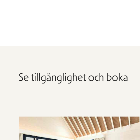
Se tillgänglighet och boka
Hoppa
över
rumslistan