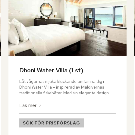
Dhoni Water Villa (1 st)
Låt vågornas mjuka kluckande omfamna dig i 
Dhoni Water Villa – inspirerad av Maldivernas 
traditionella fiskebåtar. Med sin eleganta design 
och böljande former skapar den svävande villan en 
känsla av att bo på en båt som stillsamt flyter 
Läs mer
omkring i Indiska oceanens skimrande vatten.
SÖK FÖR PRISFÖRSLAG