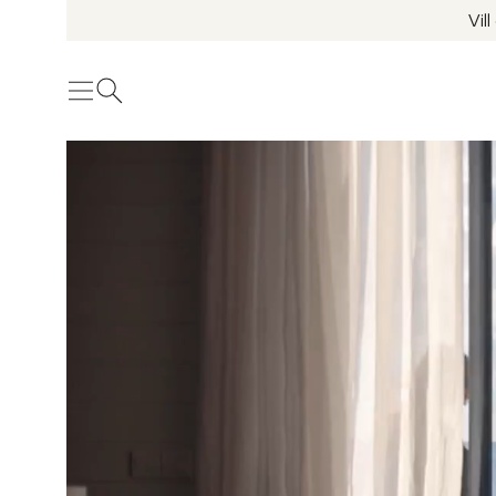
Vil
Meny
Öppna sök