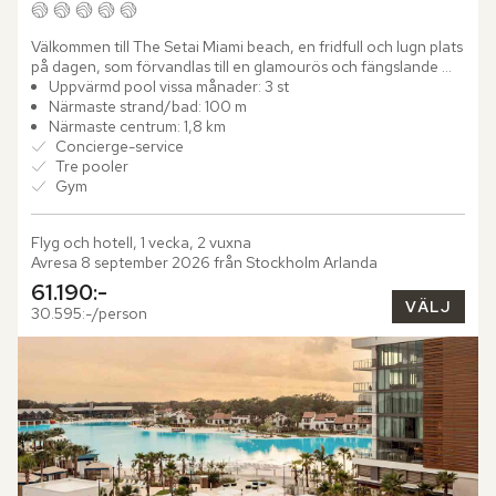
Välkommen till The Setai Miami beach, en fridfull och lugn plats 
på dagen, som förvandlas till en glamourös och fängslande 
scen på natten. Hotellet är en internationell ledare inom...
Uppvärmd pool vissa månader: 3 st
Närmaste strand/bad: 100 m
Närmaste centrum: 1,8 km
Concierge-service
Tre pooler
Gym
Flyg och hotell, 1 vecka, 2 vuxna
Avresa 8 september 2026 från Stockholm Arlanda
61.190:-
VÄLJ
30.595:-/person