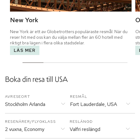
New York
O
New York är ett av Globetrotters populäraste resmål. När du 
Or
reser hit med oss kan du välja mellan fler än 60 hotell med 
st
riktigt bra lägen i flera olika stadsdelar.
st
LÄS MER
Boka din resa till
USA
AVRESEORT
RESMÅL
Stockholm Arlanda
Fort Lauderdale, USA
RESENÄRER/FLYGKLASS
RESLÄNGD
2 vuxna, Economy
Valfri reslängd