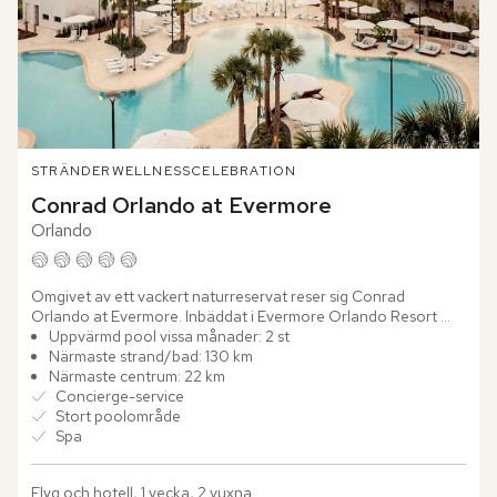
STRÄNDER
WELLNESS
CELEBRATION
Conrad Orlando at Evermore
Orlando
Omgivet av ett vackert naturreservat reser sig Conrad 
Orlando at Evermore. Inbäddat i Evermore Orlando Resort 
erbjuder hotellet ett spännande äventyrsparadis. Den vita...
Uppvärmd pool vissa månader: 2 st
Närmaste strand/bad: 130 km
Närmaste centrum: 22 km
Concierge-service
Stort poolområde
Spa
Flyg och hotell, 1 vecka, 2 vuxna