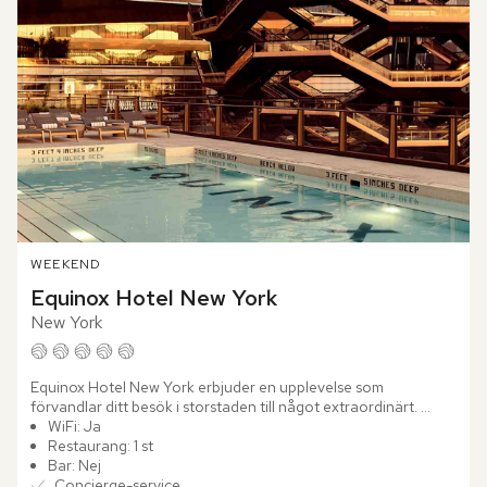
WEEKEND
Equinox Hotel New York
New York
Equinox Hotel New York erbjuder en upplevelse som 
förvandlar ditt besök i storstaden till något extraordinärt. 
Upplev modern arkitektur och sofistikerad elegans, i hjärtat av 
WiFi: Ja
ett...
Restaurang: 1 st
Bar: Nej
Concierge-service