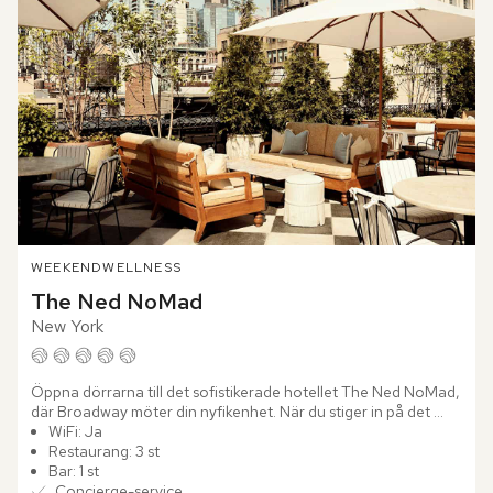
WEEKEND
WELLNESS
The Ned NoMad
New York
Öppna dörrarna till det sofistikerade hotellet The Ned NoMad, 
där Broadway möter din nyfikenhet. När du stiger in på det 
lyxiga boutiquehotellet omfamnas du av en stilfull komfort....
WiFi: Ja
Restaurang: 3 st
Bar: 1 st
Concierge-service