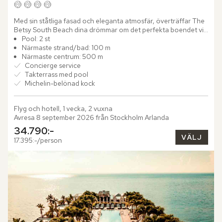
Med sin ståtliga fasad och eleganta atmosfär, överträffar The 
Betsy South Beach dina drömmar om det perfekta boendet vid 
kusten. Njut av den mjuka sanden under dina fötter och låt...
Pool: 2 st
Närmaste strand/bad: 100 m
Närmaste centrum: 500 m
Concierge service
Takterrass med pool
Michelin-belönad kock
Flyg och hotell, 1 vecka, 2 vuxna
Avresa 8 september 2026 från Stockholm Arlanda
34.790:-
VÄLJ
17.395:-/person