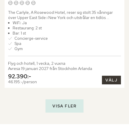
The Carlyle, A Rosewood Hotel, reser sig stolt 35 våningar 
över Upper East Side i New York och utstrålar en tidlös 
elegans. Med sin klassiska arkitektur och smakfulla inredning 
WiFi: Ja
har...
Restaurang: 2 st
Bar: 1 st
Concierge-service
Spa
Gym
Flyg och hotell, 1 vecka, 2 vuxna
Avresa 19 januari 2027 från Stockholm Arlanda
92.390:-
VÄLJ
46.195:-/person
VISA FLER