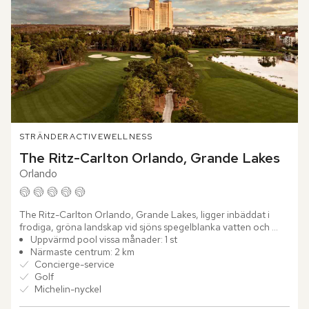
STRÄNDER
ACTIVE
WELLNESS
The Ritz-Carlton Orlando, Grande Lakes
Orlando
The Ritz-Carlton Orlando, Grande Lakes, ligger inbäddat i 
frodiga, gröna landskap vid sjöns spegelblanka vatten och 
stoltserar med en Michelin-nyckel. Här erbjuds en unik...
Uppvärmd pool vissa månader: 1 st
Närmaste centrum: 2 km
Concierge-service
Golf
Michelin-nyckel