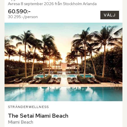
Avresa 8 september 2026 från Stockholm Arlanda
60.590:-
VÄLJ
30.295:-/person
STRÄNDER
WELLNESS
The Setai Miami Beach
Miami Beach