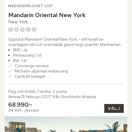
WEEKEND
BUCKET LIST
Mandarin Oriental New York
New York
Upptäck Mandarin Oriental New York – ett hotell av 
överlägsen stil och orientalisk glans högt ovanför Manhattans 
pulserande gator. Här, på Westside vid Columbus Circle, 
WiFi: Ja
öppnar sig...
Restaurang: 1 st
Bar: 1 st
Concierge-service
Michelin-stjärnad restaurang
Centralt beläget
Flyg och hotell, 1 vecka, 2 vuxna
Avresa 15 februari 2027 från Stockholm Arlanda
68.990:-
VÄLJ
34.495:-/person