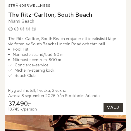
STRÄNDER
WELLNESS
The Ritz-Carlton, South Beach
Miami Beach
The Ritz-Carlton, South Beach erbjuder ett idealistiskt läge – 
vid foten av South Beachs Lincoln Road och tätt intill 
Atlantens glittrande blåa hav. Hotellet är ursprungligen...
Pool: 1 st
Närmaste strand/bad: 50 m
Närmaste centrum: 800 m
Concierge-service
Michelin-stjärnig kock
Beach Club
Flyg och hotell, 1 vecka, 2 vuxna
Avresa 8 september 2026 från Stockholm Arlanda
37.490:-
VÄLJ
18.745:-/person