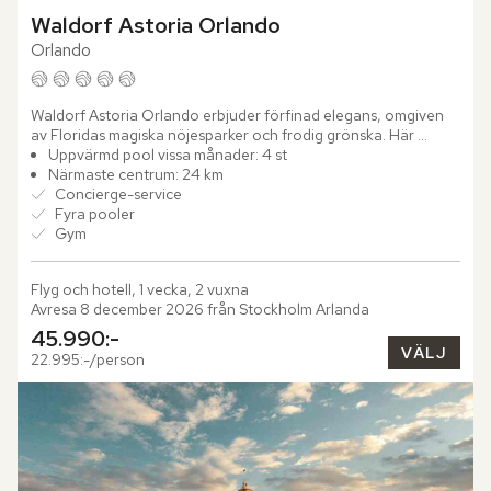
Waldorf Astoria Orlando
Orlando
Waldorf Astoria Orlando erbjuder förfinad elegans, omgiven 
av Floridas magiska nöjesparker och frodig grönska. Här 
väntar en upplevelse där lyx möter komfort i varje detalj.

Uppvärmd pool vissa månader: 4 st
Närmaste centrum: 24 km
Vid...
Concierge-service
Fyra pooler
Gym
Flyg och hotell, 1 vecka, 2 vuxna
Avresa 8 december 2026 från Stockholm Arlanda
45.990:-
VÄLJ
22.995:-/person