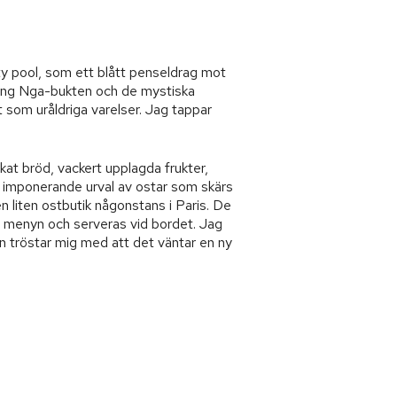
ity pool, som ett blått penseldrag mot
Phang Nga-bukten och de mystiska
 som uråldriga varelser. Jag tappar
kat bröd, vackert upplagda frukter,
t imponerande urval av ostar som skärs
 liten ostbutik någonstans i Paris. De
ån menyn och serveras vid bordet. Jag
n tröstar mig med att det väntar en ny