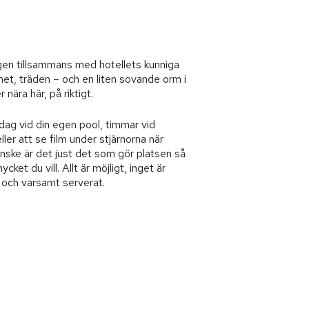
en tillsammans med hotellets kunniga
ttnet, träden – och en liten sovande orm i
nära här, på riktigt.
ag vid din egen pool, timmar vid
ler att se film under stjärnorna när
 kanske är det just det som gör platsen så
ycket du vill. Allt är möjligt, inget är
 och varsamt serverat.