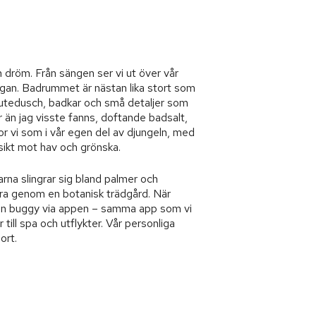
n dröm. Från sängen ser vi ut över vår
ggan. Badrummet är nästan lika stort som
utedusch, badkar och små detaljer som
ar än jag visste fanns, doftande badsalt,
bor vi som i vår egen del av djungeln, med
sikt mot hav och grönska.
arna slingrar sig bland palmer och
a genom en botanisk trädgård. När
 en buggy via appen – samma app som vi
r till spa och utflykter. Vår personliga
ort.