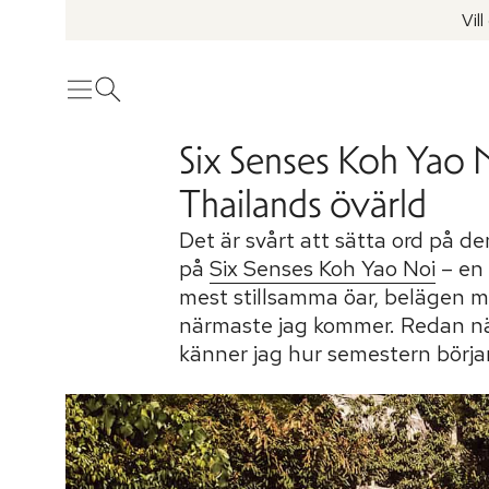
Vil
Meny
Öppna sök
Six Senses Koh Yao N
Thailands övärld
Det är svårt att sätta ord på den
på
Six Senses Koh Yao Noi
– en 
mest stillsamma öar, belägen 
närmaste jag kommer. Redan när v
känner jag hur semestern börjar 