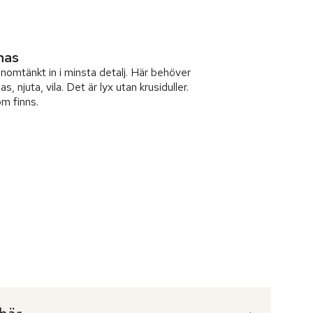
knas
omtänkt in i minsta detalj. Här behöver
, njuta, vila. Det är lyx utan krusiduller.
m finns.