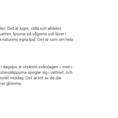
en. Det är lugnt, stilla och alldeles
 vatten, lyssnar på vågorna och läser i
ra naturens egna ljud. Det är som om hela
 I dagsljus är utsikten svårslagen – men i
kstensklipporna speglar sig i vattnet, och
tsökt middag. Det är ett av de där
mmer glömma.