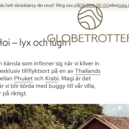
l du helt skräddarsy din resa? Ring oss på
08 506 115 00
eller
boka 
oi – lyx och lugn i
 känsla som infinner sig när vi kliver in
exklusiv tillflyktsort på en av
Thailands
mellan
Phuket
och
Krabi
. Magi är det
i blir körda med buggy till vår villa,
på riktigt.