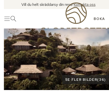
Vill du helt skräddarsy din resa?
Kontakta oss
BOKA
Meny
Öppna sök
Se fler bilder
SE FLER BILDER
(
36
)