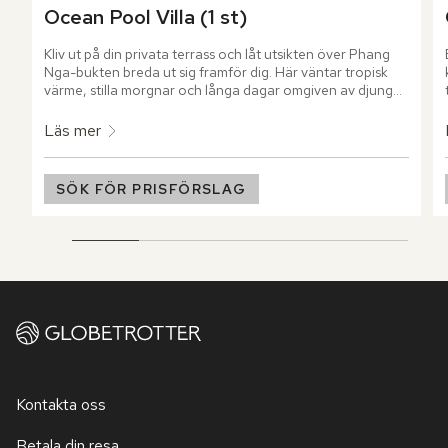
Ocean Pool Villa (1 st)
Kliv ut på din privata terrass och låt utsikten över Phang 
Nga-bukten breda ut sig framför dig. Här väntar tropisk 
värme, stilla morgnar och långa dagar omgiven av djungel. 
När solen står som högst väntar den privata poolen och 
utomhusduschens svalka mitt i grönskan.
Läs mer
SÖK FÖR PRISFÖRSLAG
Kontakta oss
Betala din resa