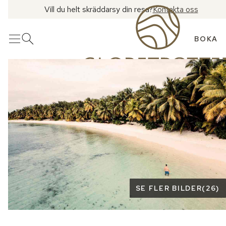
Vill du helt skräddarsy din resa?
Kontakta oss
BOKA
Meny
Öppna sök
Se fler bilder
SE FLER BILDER
(
26
)