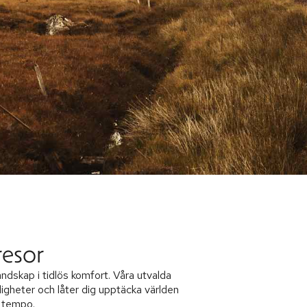
resor
dskap i tidlös komfort. Våra utvalda
gheter och låter dig upptäcka världen
t tempo.