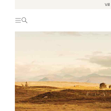
Vil
Meny
Öppna sök