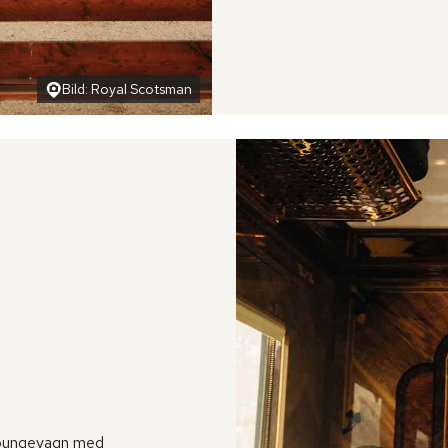
Bild: Royal Scotsman
 loungevagn med