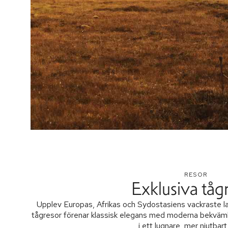
RESOR
Exklusiva tåg
Upplev Europas, Afrikas och Sydostasiens vackraste lan
tågresor förenar klassisk elegans med moderna bekvämli
i ett lugnare, mer njutbar