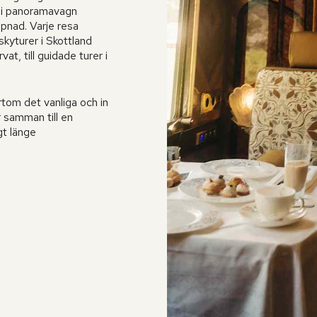
l i panoramavagn
pnad. Varje resa
skyturer i Skottland
at, till guidade turer i
rtom det vanliga och in
r samman till en
gt länge