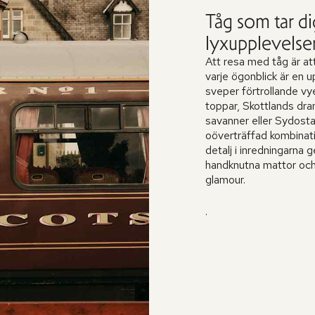
Tåg som tar d
lyxupplevelse
Att resa med tåg är att 
varje ögonblick är en
sveper förtrollande vye
toppar, Skottlands dra
savanner eller Sydost
oöverträffad kombinati
detalj i inredningarn
handknutna mattor och
glamour.
.