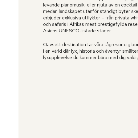
levande pianomusik, eller njuta av en cocktai
medan landskapet utanför ständigt byter ske
erbjuder exklusiva utflykter – från privata whi
och safaris i Afrikas mest prestigefyllda reserv
Asiens UNESCO-listade städer.
Oavsett destination tar våra tågresor dig bo
i en värld där lyx, historia och äventyr smälte
lyxupplevelse du kommer bära med dig väldi