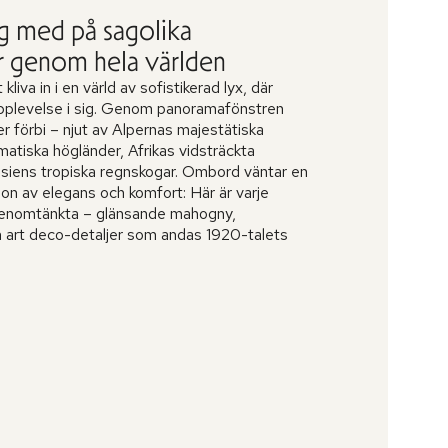
ig med på sagolika
r genom hela världen
kliva in i en värld av sofistikerad lyx, där
 upplevelse i sig. Genom panoramafönstren
r förbi – njut av Alpernas majestätiska
matiska högländer, Afrikas vidsträckta
asiens tropiska regnskogar. Ombord väntar en
on av elegans och komfort: Här är varje
a genomtänkta – glänsande mahogny,
 art deco-detaljer som andas 1920-talets