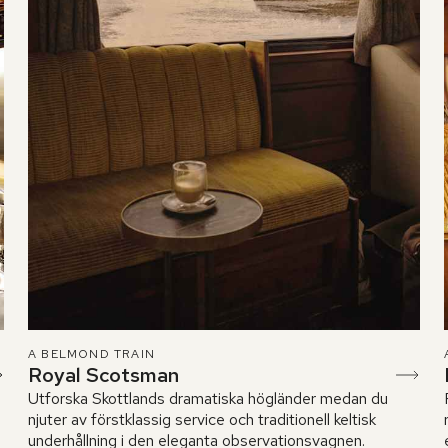
A BELMOND TRAIN
Royal Scotsman
Utforska Skottlands dramatiska högländer medan du
njuter av förstklassig service och traditionell keltisk
underhållning i den eleganta observationsvagnen.