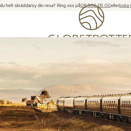
l du helt skräddarsy din resa? Ring oss på
08 506 115 00
eller
boka 