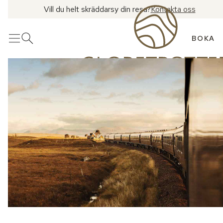
Vill du helt skräddarsy din resa?
Kontakta oss
BOKA
Meny
Öppna sök