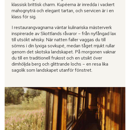
klassisk brittisk charm. Kupéerna är inredda i vackert
mahognyträ och elegant tartan, och servicen är i en
klass för sig.
I restaurangvagnarna väntar kulinariska mästerverk
inspirerade av Skottlands råvaror – från nyfångad lax
till utsökt whisky. När natten faller vaggas du till
sömns i din lyxiga sovkupé, medan tåget mjukt rullar
genom det skotska landskapet. På morgonen vaknar
du till en traditionell frukost och en utsikt över
dimhöljda berg och glittrande lochs – en resa lika
sagolik som landskapet utanför fönstret.