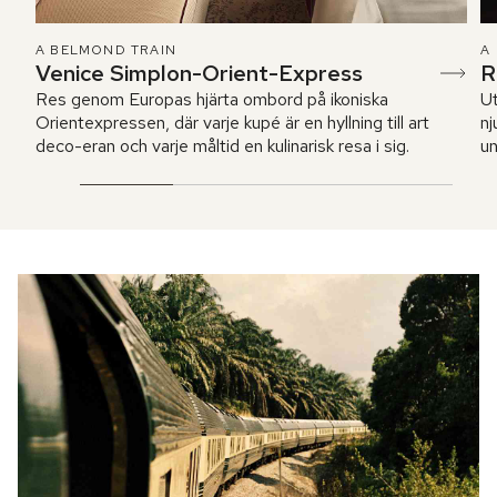
A BELMOND TRAIN
A
Venice Simplon-Orient-Express
R
Res genom Europas hjärta ombord på ikoniska
Ut
Orientexpressen, där varje kupé är en hyllning till art
nj
deco-eran och varje måltid en kulinarisk resa i sig.
un