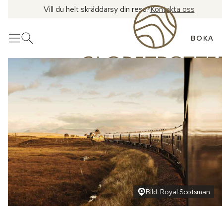
Vill du helt skräddarsy din resa?
Kontakta oss
BOKA
Meny
Öppna sök
Bild: Royal Scotsman