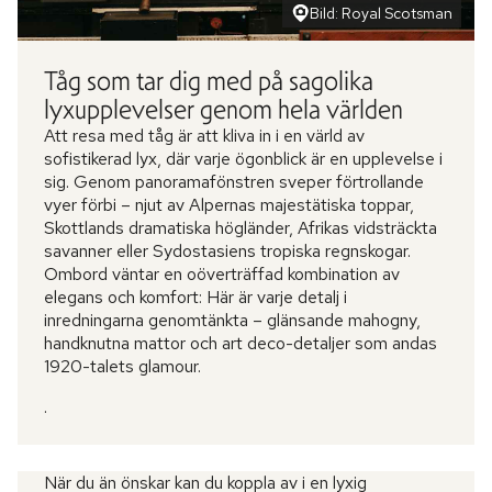
Bild: Royal Scotsman
Tåg som tar dig med på sagolika
lyxupplevelser genom hela världen
Att resa med tåg är att kliva in i en värld av
sofistikerad lyx, där varje ögonblick är en upplevelse i
sig. Genom panoramafönstren sveper förtrollande
vyer förbi – njut av Alpernas majestätiska toppar,
Skottlands dramatiska högländer, Afrikas vidsträckta
savanner eller Sydostasiens tropiska regnskogar.
Ombord väntar en oöverträffad kombination av
elegans och komfort: Här är varje detalj i
inredningarna genomtänkta – glänsande mahogny,
handknutna mattor och art deco-detaljer som andas
1920-talets glamour.
.
När du än önskar kan du koppla av i en lyxig