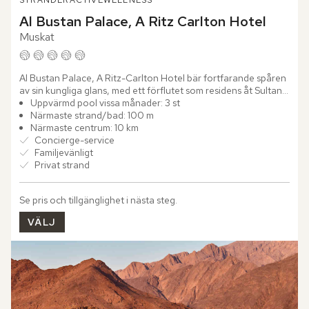
STRÄNDER
ACTIVE
WELLNESS
Al Bustan Palace, A Ritz Carlton Hotel
Muskat
Al Bustan Palace, A Ritz-Carlton Hotel bär fortfarande spåren 
av sin kungliga glans, med ett förflutet som residens åt Sultan 
Qaboos. Omgivet av Hajarbergens dramatiska silhuett...
Uppvärmd pool vissa månader: 3 st
Närmaste strand/bad: 100 m
Närmaste centrum: 10 km
Concierge-service
Familjevänligt
Privat strand
Se pris och tillgänglighet i nästa steg.
VÄLJ