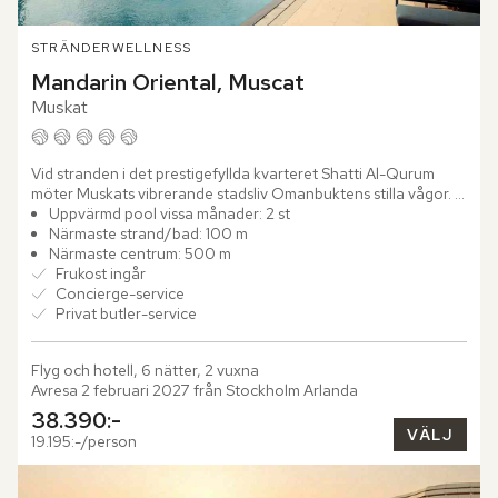
STRÄNDER
WELLNESS
Mandarin Oriental, Muscat
Muskat
Vid stranden i det prestigefyllda kvarteret Shatti Al-Qurum 
möter Muskats vibrerande stadsliv Omanbuktens stilla vågor. 
Här reser sig Mandarin Oriental, Muscat – ett lyxhotell...
Uppvärmd pool vissa månader: 2 st
Närmaste strand/bad: 100 m
Närmaste centrum: 500 m
Frukost ingår
Concierge-service
Privat butler-service
Flyg och hotell, 6 nätter, 2 vuxna
Avresa 2 februari 2027 från Stockholm Arlanda
38.390:-
VÄLJ
19.195:-/person