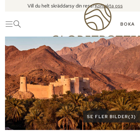
Vill du helt skräddarsy din resa?
Kontakta oss
BOKA
Meny
Öppna sök
Se fler bilder
SE FLER BILDER
(
3
)