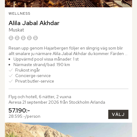
WELLNESS
Alila Jabal Akhdar
Muskat
Resan upp genom Hajarbergen följer en slingrig väg som blir 
allt smalare ju närmare Alila Jabal Akhdar du kommer. Färden 
är lång och bitvis dramatisk, men just därför en del av...
Uppvärmd pool vissa månader: 1 st
Närmaste strand/bad: 190 km
Frukost ingår
Concierge-service
Privat butler-service
Flyg och hotell, 6 nätter, 2 vuxna
Avresa 21 september 2026 från Stockholm Arlanda
57.190:-
VÄLJ
28.595:-/person