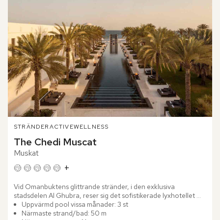
STRÄNDER
ACTIVE
WELLNESS
The Chedi Muscat
Muskat
+
Vid Omanbuktens glittrande stränder, i den exklusiva 
stadsdelen Al Ghubra, reser sig det sofistikerade lyxhotellet 
The Chedi Muscat – på en stillsam plats där havet möter...
Uppvärmd pool vissa månader: 3 st
Närmaste strand/bad: 50 m