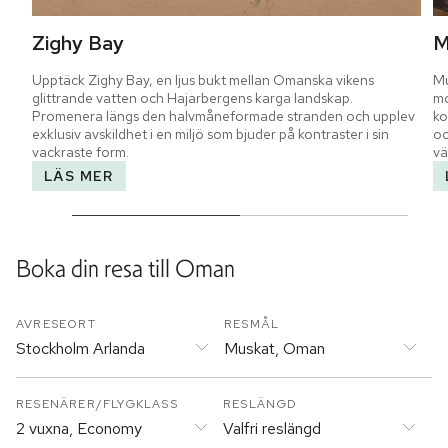
Zighy Bay
M
Upptäck Zighy Bay, en ljus bukt mellan Omanska vikens 
Mu
glittrande vatten och Hajarbergens karga landskap. 
mo
Promenera längs den halvmåneformade stranden och upplev 
ko
exklusiv avskildhet i en miljö som bjuder på kontraster i sin 
oc
vackraste form.
vä
LÄS MER
Boka din resa till
Oman
AVRESEORT
RESMÅL
Stockholm Arlanda
Muskat, Oman
RESENÄRER/FLYGKLASS
RESLÄNGD
2 vuxna, Economy
Valfri reslängd