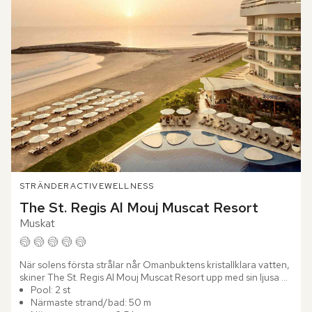
STRÄNDER
ACTIVE
WELLNESS
The St. Regis Al Mouj Muscat Resort
Muskat
När solens första strålar når Omanbuktens kristallklara vatten, 
skiner The St. Regis Al Mouj Muscat Resort upp med sin ljusa 
prakt. Arkitekturen för tankarna till en lyxyacht med...
Pool: 2 st
Närmaste strand/bad: 50 m