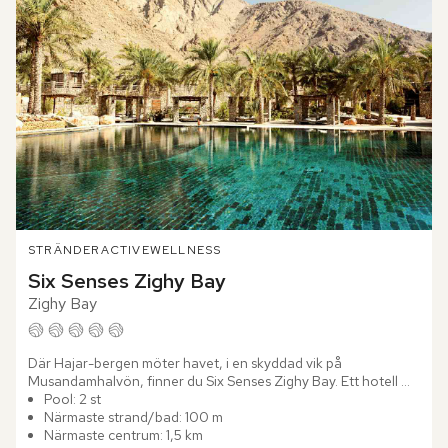
STRÄNDER
ACTIVE
WELLNESS
Six Senses Zighy Bay
Zighy Bay
Där Hajar-bergen möter havet, i en skyddad vik på 
Musandamhalvön, finner du Six Senses Zighy Bay. Ett hotell 
som mer liknar en dold by än ett hotell. Arkitekturen hämtar sin 
Pool: 2 st
själ...
Närmaste strand/bad: 100 m
Närmaste centrum: 1,5 km