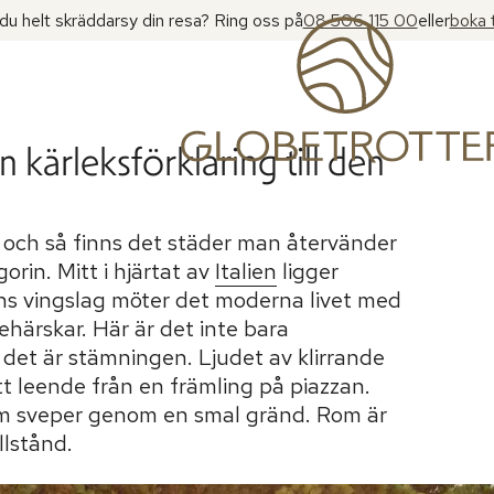
l du helt skräddarsy din resa? Ring oss på
08 506 115 00
eller
boka 
kärleksförklaring till den
 och så finns det städer man återvänder
orin. Mitt i hjärtat av
Italien
ligger
ens vingslag möter det moderna livet med
härskar. Här är det inte bara
et är stämningen. Ljudet av klirrande
t leende från en främling på piazzan.
m sveper genom en smal gränd. Rom är
llstånd.