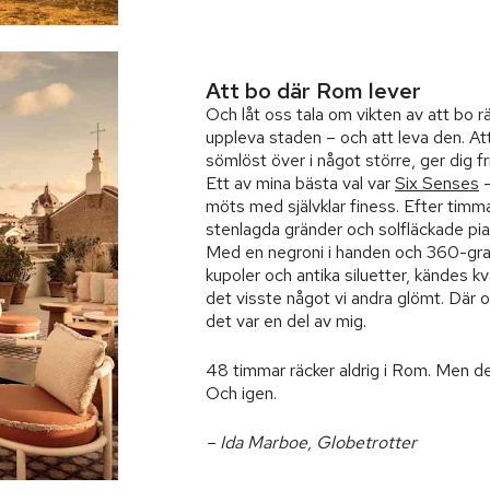
Att bo där Rom lever
Och låt oss tala om vikten av att bo rä
uppleva staden – och att leva den. Att 
sömlöst över i något större, ger dig fr
Ett av mina bästa val var
Six Senses
–
möts med självklar finess. Efter tim
stenlagda gränder och solfläckade pi
Med en negroni i handen och 360-grad
kupoler och antika siluetter, kändes 
det visste något vi andra glömt. Där 
det var en del av mig.
48 timmar räcker aldrig i Rom. Men det ä
Och igen.
– Ida Marboe, Globetrotter