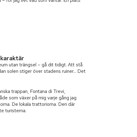
 – för jag vet vad som väntar. En plats
 karaktär
um utan trängsel – gå dit tidigt. Att stå
n solen stiger över stadens ruiner... Det
anska trappan, Fontana di Trevi,
åde som växer på mig varje gång jag
rna. De lokala trattoriorna. Den där
te turisterna.