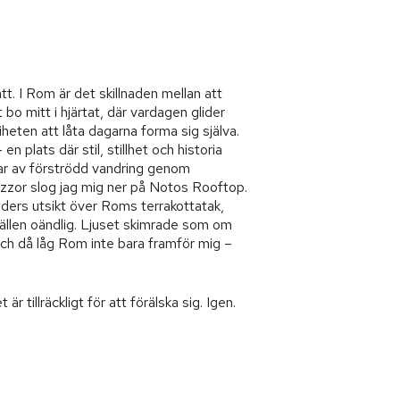
tt. I Rom är det skillnaden mellan att
bo mitt i hjärtat, där vardagen glider
iheten att låta dagarna forma sig själva.
 en plats där stil, stillhet och historia
mar av förströdd vandring genom
azzor slog jag mig ner på Notos Rooftop.
ers utsikt över Roms terrakottatak,
kvällen oändlig. Ljuset skimrade som om
och då låg Rom inte bara framför mig –
r tillräckligt för att förälska sig. Igen.