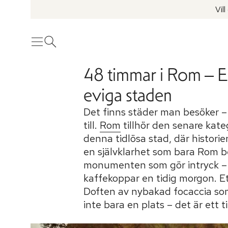
Vil
Meny
Öppna sök
48 timmar i Rom – En 
eviga staden
Det finns städer man besöker –
till.
Rom
tillhör den senare kateg
denna tidlösa stad, där histori
en självklarhet som bara Rom be
monumenten som gör intryck – d
kaffekoppar en tidig morgon. Et
Doften av nybakad focaccia so
inte bara en plats – det är ett ti