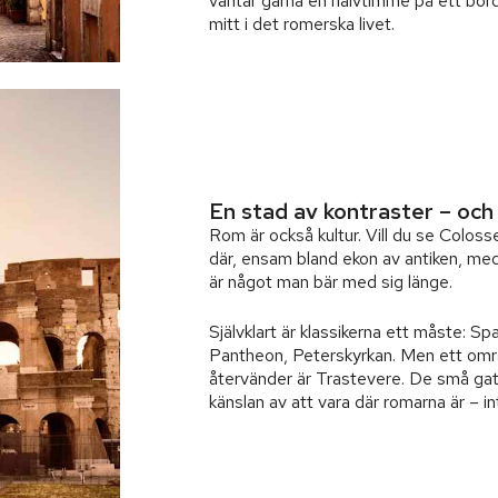
väntar gärna en halvtimme på ett bord
mitt i det romerska livet.
En stad av kontraster – och
Rom är också kultur. Vill du se Colosse
där, ensam bland ekon av antiken, meda
är något man bär med sig länge.
Självklart är klassikerna ett måste: Sp
Pantheon, Peterskyrkan. Men ett omr
återvänder är Trastevere. De små gato
känslan av att vara där romarna är – in