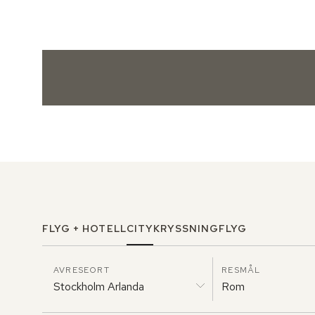
FLYG + HOTELL
CITY
KRYSSNING
FLYG
AVRESEORT
RESMÅL
Stockholm Arlanda
Rom