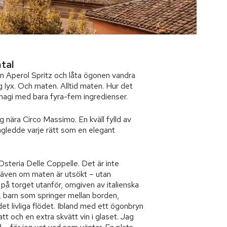
tal
 en Aperol Spritz och låta ögonen vandra
g lyx. Och maten. Alltid maten. Hur det
magi med bara fyra-fem ingredienser.
 nära Circo Massimo. En kväll fylld av
ägledde varje rätt som en elegant
 Osteria Delle Coppelle. Det är inte
 även om maten är utsökt – utan
 på torget utanför, omgiven av italienska
, barn som springer mellan borden,
det livliga flödet. Ibland med ett ögonbryn
att och en extra skvätt vin i glaset. Jag