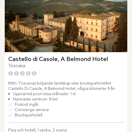
Castello di Casole, A Belmond Hotel
Toscana
Mitt i Toscanas böljande landskap vilar boutiquehotellet 
Castello Di Casole, A Belmond Hotel, några kilometer från 
Casole d'Elsa. Platsen bär ett jordbruksarv som sträcker sig...
Uppvärmd pool vissa månader: 1 st
Närmaste centrum: 8 km
Frukost ingår
Concierge-service
Boutiquehotell
Flyg och hotell, 1 vecka, 2 vuxna