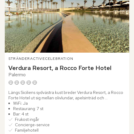
STRÄNDER
ACTIVE
CELEBRATION
Verdura Resort, a Rocco Forte Hotel
Palermo
Längs Siciliens sydvästra kust breder Verdura Resort, a Rocco 
Forte Hotel ut sig mellan olivlundar, apelsinträd och 
Medelhavets djupblå vatten. Redan vid ankomsten känns 
WiFi: Ja
platsens...
Restaurang: 7 st
Bar: 4 st
Frukost ingår
Concierge-service
Familjehotell