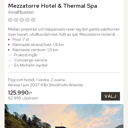
Mezzatorre Hotel & Thermal Spa
Amalfikusten
Mellan pinjeträd och klippavsats reser sig det gamla vakttornet 
över havet, ofullbordat men fullt av själ. Mezzatorre Hotel & 
Thermal Spa blickar ut över Neapelbukten från sin...
Pool: 7 st
Närmaste strand/bad: 1,8 km
Närmaste centrum: 1,5 km
Frukost ingår
Concierge-service
En Michelin-nyckel
Flyg och hotell, 1 vecka, 2 vuxna
Avresa 1 juni 2027 från Stockholm Arlanda
125.990:-
VÄLJ
62.995:-/person