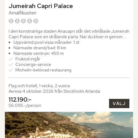
Jumeirah Capri Palace
Amalfikusten
I den konstnärliga staden Anacapri står det vitmålade Jumeirah 
Capri Palace som en strålande pärla. När du kliver in genom 
dörrarna möts du av "Shores of the Seas" – en imponerande...
Uppvärmd pool vissa månader: 1 st
Närmaste strand/bad: 8 km
Närmaste centrum: 450 m
Frukost ingår
Concierge-service
Michelin-belönad restaurang
Flyg och hotell, 1 vecka, 2 vuxna
Avresa 4 oktober 2026 från Stockholm Arlanda
112.190:-
VÄLJ
56.095:-/person