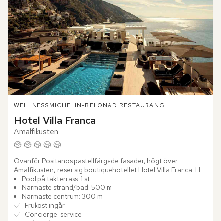
WELLNESS
MICHELIN-BELÖNAD RESTAURANG
Hotel Villa Franca
Amalfikusten
Ovanför Positanos pastellfärgade fasader, högt över 
Amalfikusten, reser sig boutiquehotellet Hotel Villa Franca. Här 
möts modern italiensk design, samtida konst och vidsträckta...
Pool på takterrass: 1 st
Närmaste strand/bad: 500 m
Närmaste centrum: 300 m
Frukost ingår
Concierge-service