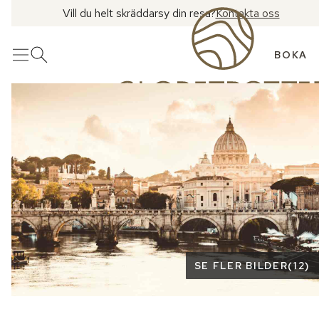
Vill du helt skräddarsy din resa?
Kontakta oss
BOKA
Meny
Öppna sök
Se fler bilder
SE FLER BILDER
(
12
)