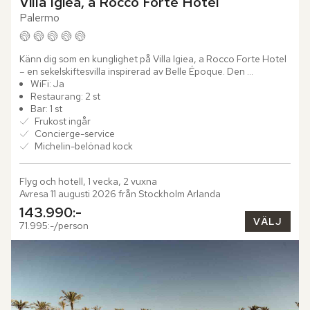
Villa Igiea, a Rocco Forte Hotel
Palermo
Känn dig som en kunglighet på Villa Igiea, a Rocco Forte Hotel 
– en sekelskiftesvilla inspirerad av Belle Époque. Den 
majestätiska byggnaden uppfördes av den inflytelserika...
WiFi: Ja
Restaurang: 2 st
Bar: 1 st
Frukost ingår
Concierge-service
Michelin-belönad kock
Flyg och hotell, 1 vecka, 2 vuxna
Avresa 11 augusti 2026 från Stockholm Arlanda
143.990:-
VÄLJ
71.995:-/person