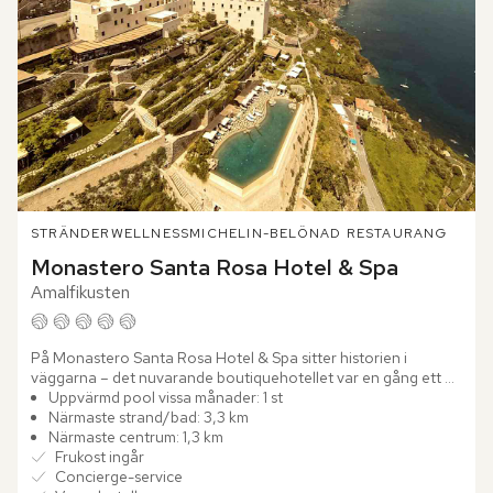
STRÄNDER
WELLNESS
MICHELIN-BELÖNAD RESTAURANG
Monastero Santa Rosa Hotel & Spa
Amalfikusten
På Monastero Santa Rosa Hotel & Spa sitter historien i 
väggarna – det nuvarande boutiquehotellet var en gång ett 
vackert 1600-talskloster. Stenvalv, tunga träportar och svala...
Uppvärmd pool vissa månader: 1 st
Närmaste strand/bad: 3,3 km
Närmaste centrum: 1,3 km
Frukost ingår
Concierge-service