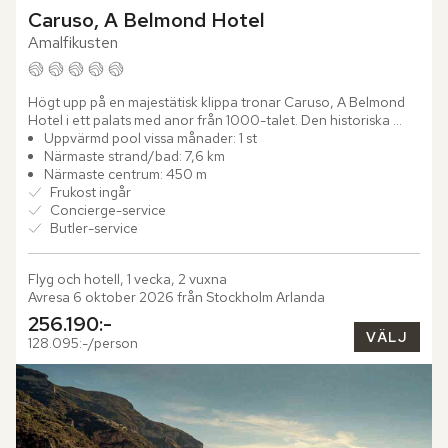
Caruso, A Belmond Hotel
Amalfikusten
Högt upp på en majestätisk klippa tronar Caruso, A Belmond 
Hotel i ett palats med anor från 1000-talet. Den historiska 
byggnaden, som enligt legenden uppfördes som ett tecken 
Uppvärmd pool vissa månader: 1 st
på...
Närmaste strand/bad: 7,6 km
Närmaste centrum: 450 m
Frukost ingår
Concierge-service
Butler-service
Flyg och hotell, 1 vecka, 2 vuxna
Avresa 6 oktober 2026 från Stockholm Arlanda
256.190:-
VÄLJ
128.095:-/person