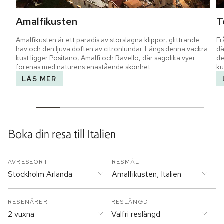
Amalfikusten
T
Amalfikusten är ett paradis av storslagna klippor, glittrande 
Fr
hav och den ljuva doften av citronlundar. Längs denna vackra 
dä
kust ligger Positano, Amalfi och Ravello, där sagolika vyer 
de
förenas med naturens enastående skönhet.
ku
LÄS MER
Boka din resa till
Italien
AVRESEORT
RESMÅL
Stockholm Arlanda
Amalfikusten, Italien
RESENÄRER
RESLÄNGD
2 vuxna
Valfri reslängd