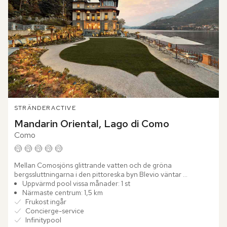
STRÄNDER
ACTIVE
Mandarin Oriental, Lago di Como
Como
Mellan Comosjöns glittrande vatten och de gröna 
bergssluttningarna i den pittoreska byn Blevio väntar 
Mandarin Oriental, Lago di Como. Bara några minuter från 
Uppvärmd pool vissa månader: 1 st
Como reser sig den...
Närmaste centrum: 1,5 km
Frukost ingår
Concierge-service
Infinitypool