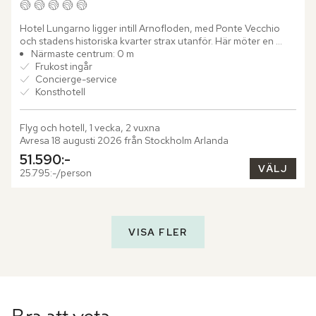
Hotel Lungarno ligger intill Arnofloden, med Ponte Vecchio 
och stadens historiska kvarter strax utanför. Här möter en 
avslappnad färgpalett i blått, vitt och brunt en omfattande...
Närmaste centrum: 0 m
Frukost ingår
Concierge-service
Konsthotell
Flyg och hotell, 1 vecka, 2 vuxna
Avresa 18 augusti 2026 från Stockholm Arlanda
51.590:-
VÄLJ
25.795:-/person
VISA FLER