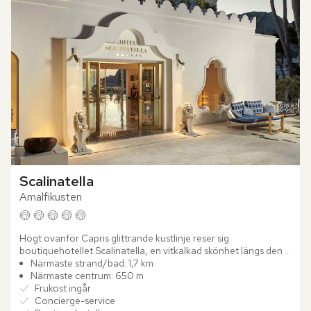
Scalinatella
Amalfikusten
Högt ovanför Capris glittrande kustlinje reser sig 
boutiquehotellet Scalinatella, en vitkalkad skönhet längs den 
eleganta Via Tragara. Sedan generationer tillbaka har 
Närmaste strand/bad: 1,7 km
familjen...
Närmaste centrum: 650 m
Frukost ingår
Concierge-service