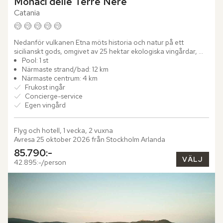
Monaci delle Terre Nere
Catania
Nedanför vulkanen Etna möts historia och natur på ett 
sicilianskt gods, omgivet av 25 hektar ekologiska vingårdar, 
olivlundar och fruktträd. Här har Monaci delle Terre Nere 
Pool: 1 st
gett...
Närmaste strand/bad: 12 km
Närmaste centrum: 4 km
Frukost ingår
Concierge-service
Egen vingård
Flyg och hotell, 1 vecka, 2 vuxna
Avresa 25 oktober 2026 från Stockholm Arlanda
85.790:-
VÄLJ
42.895:-/person