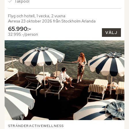
Takpool
Flyg och hotell, 1 vecka, 2 vuxna
Avresa 23 oktober 2026 från Stockholm Arlanda
65.990:-
VÄLJ
32.995:-/person
STRÄNDER
ACTIVE
WELLNESS