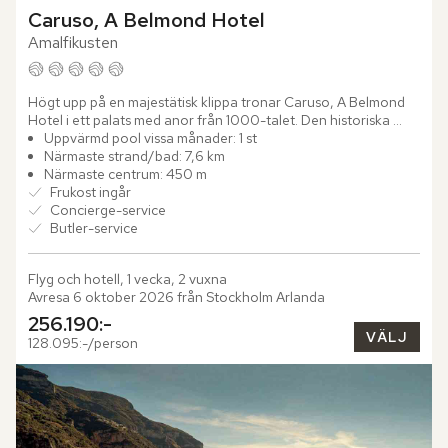
Caruso, A Belmond Hotel
Amalfikusten
Högt upp på en majestätisk klippa tronar Caruso, A Belmond 
Hotel i ett palats med anor från 1000-talet. Den historiska 
byggnaden, som enligt legenden uppfördes som ett tecken 
Uppvärmd pool vissa månader: 1 st
på...
Närmaste strand/bad: 7,6 km
Närmaste centrum: 450 m
Frukost ingår
Concierge-service
Butler-service
Flyg och hotell, 1 vecka, 2 vuxna
Avresa 6 oktober 2026 från Stockholm Arlanda
256.190:-
VÄLJ
128.095:-/person