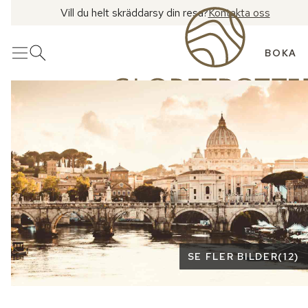
Vill du helt skräddarsy din resa?
Kontakta oss
BOKA
Meny
Öppna sök
Se fler bilder
SE FLER BILDER
(
12
)