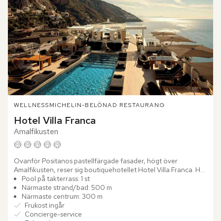
WELLNESS
MICHELIN-BELÖNAD RESTAURANG
Hotel Villa Franca
Amalfikusten
Ovanför Positanos pastellfärgade fasader, högt över 
Amalfikusten, reser sig boutiquehotellet Hotel Villa Franca. Här 
möts modern italiensk design, samtida konst och vidsträckta...
Pool på takterrass: 1 st
Närmaste strand/bad: 500 m
Närmaste centrum: 300 m
Frukost ingår
Concierge-service