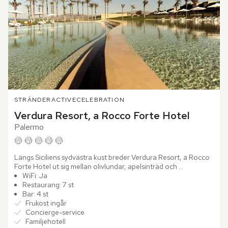
STRÄNDER
ACTIVE
CELEBRATION
Verdura Resort, a Rocco Forte Hotel
Palermo
Längs Siciliens sydvästra kust breder Verdura Resort, a Rocco 
Forte Hotel ut sig mellan olivlundar, apelsinträd och 
Medelhavets djupblå vatten. Redan vid ankomsten känns 
WiFi: Ja
platsens...
Restaurang: 7 st
Bar: 4 st
Frukost ingår
Concierge-service
Familjehotell