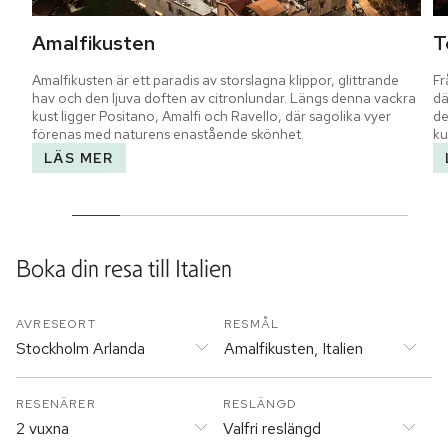
Amalfikusten
T
Amalfikusten är ett paradis av storslagna klippor, glittrande 
Fr
hav och den ljuva doften av citronlundar. Längs denna vackra 
dä
kust ligger Positano, Amalfi och Ravello, där sagolika vyer 
de
förenas med naturens enastående skönhet.
ku
LÄS MER
Boka din resa till
Italien
AVRESEORT
RESMÅL
Stockholm Arlanda
Amalfikusten, Italien
RESENÄRER
RESLÄNGD
2 vuxna
Valfri reslängd