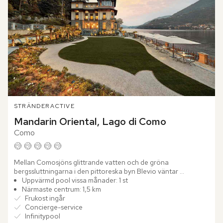
STRÄNDER
ACTIVE
Mandarin Oriental, Lago di Como
Como
Mellan Comosjöns glittrande vatten och de gröna 
bergssluttningarna i den pittoreska byn Blevio väntar 
Mandarin Oriental, Lago di Como. Bara några minuter från 
Uppvärmd pool vissa månader: 1 st
Como reser sig den...
Närmaste centrum: 1,5 km
Frukost ingår
Concierge-service
Infinitypool