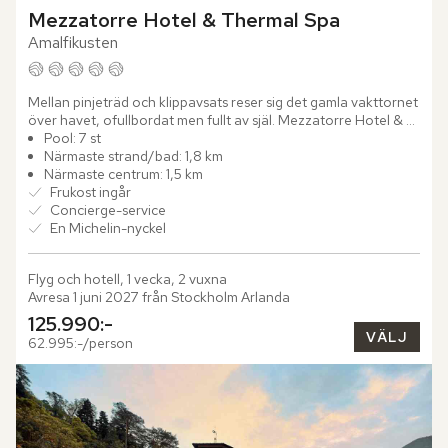
Mezzatorre Hotel & Thermal Spa
Amalfikusten
Mellan pinjeträd och klippavsats reser sig det gamla vakttornet 
över havet, ofullbordat men fullt av själ. Mezzatorre Hotel & 
Thermal Spa blickar ut över Neapelbukten från sin...
Pool: 7 st
Närmaste strand/bad: 1,8 km
Närmaste centrum: 1,5 km
Frukost ingår
Concierge-service
En Michelin-nyckel
Flyg och hotell, 1 vecka, 2 vuxna
Avresa 1 juni 2027 från Stockholm Arlanda
125.990:-
VÄLJ
62.995:-/person