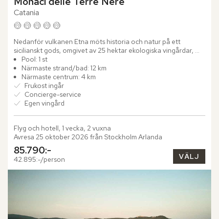
Monaci delle Terre Nere
Catania
Nedanför vulkanen Etna möts historia och natur på ett 
sicilianskt gods, omgivet av 25 hektar ekologiska vingårdar, 
olivlundar och fruktträd. Här har Monaci delle Terre Nere 
Pool: 1 st
gett...
Närmaste strand/bad: 12 km
Närmaste centrum: 4 km
Frukost ingår
Concierge-service
Egen vingård
Flyg och hotell, 1 vecka, 2 vuxna
Avresa 25 oktober 2026 från Stockholm Arlanda
85.790:-
VÄLJ
42.895:-/person