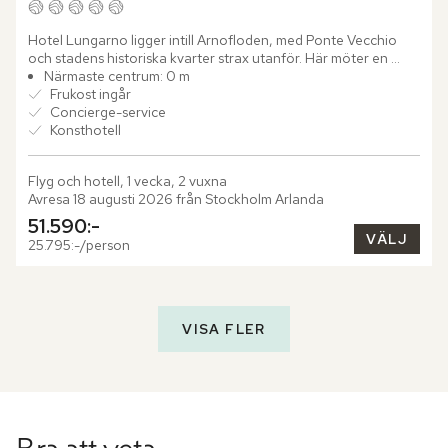
Hotel Lungarno ligger intill Arnofloden, med Ponte Vecchio 
och stadens historiska kvarter strax utanför. Här möter en 
avslappnad färgpalett i blått, vitt och brunt en omfattande...
Närmaste centrum: 0 m
Frukost ingår
Concierge-service
Konsthotell
Flyg och hotell, 1 vecka, 2 vuxna
Avresa 18 augusti 2026 från Stockholm Arlanda
51.590:-
VÄLJ
25.795:-/person
VISA FLER