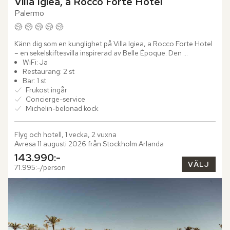
Villa Igiea, a Rocco Forte Hotel
Palermo
Känn dig som en kunglighet på Villa Igiea, a Rocco Forte Hotel 
– en sekelskiftesvilla inspirerad av Belle Époque. Den 
majestätiska byggnaden uppfördes av den inflytelserika...
WiFi: Ja
Restaurang: 2 st
Bar: 1 st
Frukost ingår
Concierge-service
Michelin-belönad kock
Flyg och hotell, 1 vecka, 2 vuxna
Avresa 11 augusti 2026 från Stockholm Arlanda
143.990:-
VÄLJ
71.995:-/person