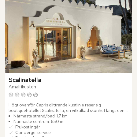
Scalinatella
Amalfikusten
Högt ovanför Capris glittrande kustlinje reser sig 
boutiquehotellet Scalinatella, en vitkalkad skönhet längs den 
eleganta Via Tragara. Sedan generationer tillbaka har 
Närmaste strand/bad: 1,7 km
familjen...
Närmaste centrum: 650 m
Frukost ingår
Concierge-service