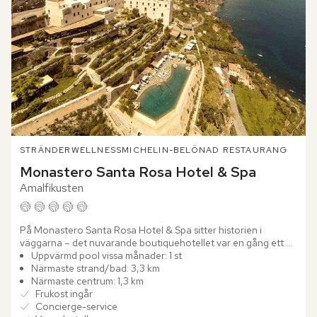
STRÄNDER
WELLNESS
MICHELIN-BELÖNAD RESTAURANG
Monastero Santa Rosa Hotel & Spa
Amalfikusten
På Monastero Santa Rosa Hotel & Spa sitter historien i 
väggarna – det nuvarande boutiquehotellet var en gång ett 
vackert 1600-talskloster. Stenvalv, tunga träportar och svala...
Uppvärmd pool vissa månader: 1 st
Närmaste strand/bad: 3,3 km
Närmaste centrum: 1,3 km
Frukost ingår
Concierge-service