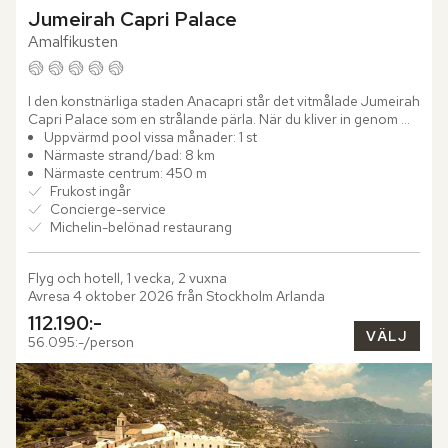
Jumeirah Capri Palace
Amalfikusten
I den konstnärliga staden Anacapri står det vitmålade Jumeirah 
Capri Palace som en strålande pärla. När du kliver in genom 
dörrarna möts du av "Shores of the Seas" – en imponerande...
Uppvärmd pool vissa månader: 1 st
Närmaste strand/bad: 8 km
Närmaste centrum: 450 m
Frukost ingår
Concierge-service
Michelin-belönad restaurang
Flyg och hotell, 1 vecka, 2 vuxna
Avresa 4 oktober 2026 från Stockholm Arlanda
112.190:-
VÄLJ
56.095:-/person