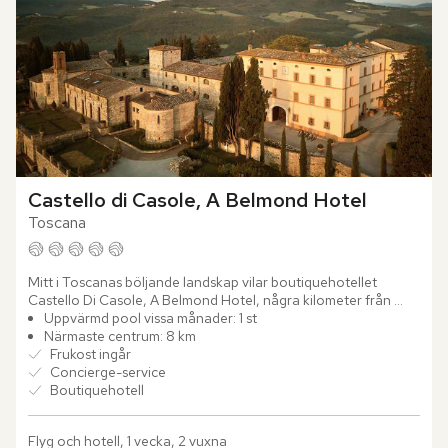
Castello di Casole, A Belmond Hotel
Toscana
Mitt i Toscanas böljande landskap vilar boutiquehotellet 
Castello Di Casole, A Belmond Hotel, några kilometer från 
Casole d'Elsa. Platsen bär ett jordbruksarv som sträcker sig...
Uppvärmd pool vissa månader: 1 st
Närmaste centrum: 8 km
Frukost ingår
Concierge-service
Boutiquehotell
Flyg och hotell, 1 vecka, 2 vuxna