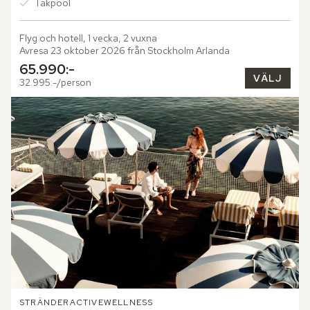
Takpool
Flyg och hotell, 1 vecka, 2 vuxna
Avresa 23 oktober 2026 från Stockholm Arlanda
65.990:-
VÄLJ
32.995:-/person
STRÄNDER
ACTIVE
WELLNESS