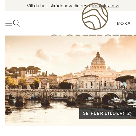
Vill du helt skräddarsy din resa?
Kontakta oss
BOKA
Meny
Öppna sök
Se fler bilder
SE FLER BILDER
(
12
)