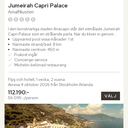
Jumeirah Capri Palace
Amalfikusten
I den konstnärliga staden Anacapri står det vitmålade Jumeirah 
Capri Palace som en strålande pärla. När du kliver in genom 
dörrarna möts du av "Shores of the Seas" – en imponerande...
Uppvärmd pool vissa månader: 1 st
Närmaste strand/bad: 8 km
Närmaste centrum: 450 m
Frukost ingår
Concierge-service
Michelin-belönad restaurang
Flyg och hotell, 1 vecka, 2 vuxna
Avresa 4 oktober 2026 från Stockholm Arlanda
112.190:-
VÄLJ
56.095:-/person