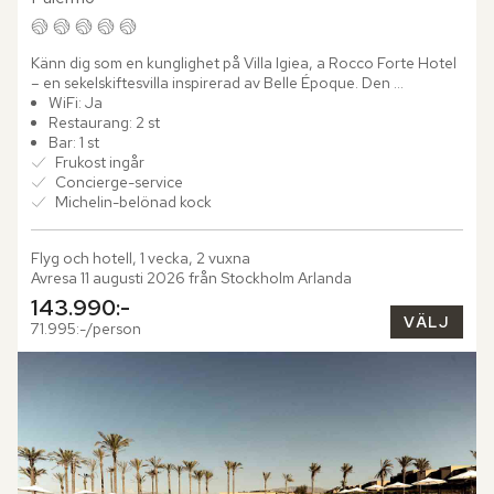
Känn dig som en kunglighet på Villa Igiea, a Rocco Forte Hotel 
– en sekelskiftesvilla inspirerad av Belle Époque. Den 
majestätiska byggnaden uppfördes av den inflytelserika...
WiFi: Ja
Restaurang: 2 st
Bar: 1 st
Frukost ingår
Concierge-service
Michelin-belönad kock
Flyg och hotell, 1 vecka, 2 vuxna
Avresa 11 augusti 2026 från Stockholm Arlanda
143.990:-
VÄLJ
71.995:-/person