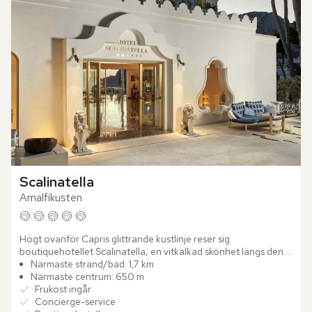
Scalinatella
Amalfikusten
Högt ovanför Capris glittrande kustlinje reser sig 
boutiquehotellet Scalinatella, en vitkalkad skönhet längs den 
eleganta Via Tragara. Sedan generationer tillbaka har 
Närmaste strand/bad: 1,7 km
familjen...
Närmaste centrum: 650 m
Frukost ingår
Concierge-service