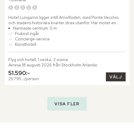
Hotel Lungarno ligger intill Arnofloden, med Ponte Vecchio 
och stadens historiska kvarter strax utanför. Här möter en 
avslappnad färgpalett i blått, vitt och brunt en omfattande...
Närmaste centrum: 0 m
Frukost ingår
Concierge-service
Konsthotell
Flyg och hotell, 1 vecka, 2 vuxna
Avresa 18 augusti 2026 från Stockholm Arlanda
51.590:-
VÄLJ
25.795:-/person
VISA FLER