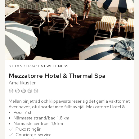
STRÄNDER
ACTIVE
WELLNESS
Mezzatorre Hotel & Thermal Spa
Amalfikusten
Mellan pinjeträd och klippavsats reser sig det gamla vakttornet 
över havet, ofullbordat men fullt av själ. Mezzatorre Hotel & 
Thermal Spa blickar ut över Neapelbukten från sin...
Pool: 7 st
Närmaste strand/bad: 1,8 km
Närmaste centrum: 1,5 km
Frukost ingår
Concierge-service