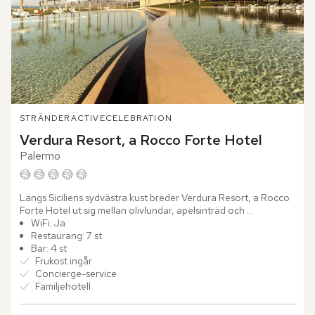
STRÄNDER
ACTIVE
CELEBRATION
Verdura Resort, a Rocco Forte Hotel
Palermo
Längs Siciliens sydvästra kust breder Verdura Resort, a Rocco 
Forte Hotel ut sig mellan olivlundar, apelsinträd och 
Medelhavets djupblå vatten. Redan vid ankomsten känns 
WiFi: Ja
platsens...
Restaurang: 7 st
Bar: 4 st
Frukost ingår
Concierge-service
Familjehotell