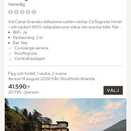
Venedig
Vid Canal Grandes stillsamma vatten väntar Ca'Sagredo Hotel 
– ett vackert 1400-talspalats som viskar om svunna tider. När 
du vandrar genom palatsets praktfulla salonger märker du...
WiFi: Ja
Restaurang: 2 st
Bar: Nej
Concierge-service
Rooftop bar
Centralt beläget
Flyg och hotell, 1 vecka, 2 vuxna
Avresa 14 augusti 2026 från Stockholm Arlanda
41.590:-
VÄLJ
20.795:-/person