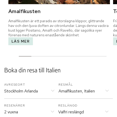
Amalfikusten
T
Amalfikusten är ett paradis av storslagna klippor, glittrande 
Fr
hav och den ljuva doften av citronlundar. Längs denna vackra 
dä
kust ligger Positano, Amalfi och Ravello, där sagolika vyer 
de
förenas med naturens enastående skönhet.
ku
LÄS MER
Boka din resa till
Italien
AVRESEORT
RESMÅL
Stockholm Arlanda
Amalfikusten, Italien
RESENÄRER
RESLÄNGD
2 vuxna
Valfri reslängd