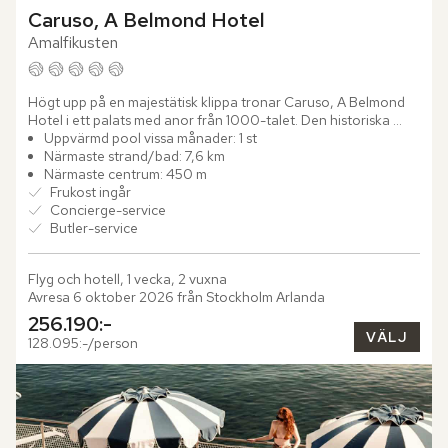
Caruso, A Belmond Hotel
Amalfikusten
Högt upp på en majestätisk klippa tronar Caruso, A Belmond 
Hotel i ett palats med anor från 1000-talet. Den historiska 
byggnaden, som enligt legenden uppfördes som ett tecken 
Uppvärmd pool vissa månader: 1 st
på...
Närmaste strand/bad: 7,6 km
Närmaste centrum: 450 m
Frukost ingår
Concierge-service
Butler-service
Flyg och hotell, 1 vecka, 2 vuxna
Avresa 6 oktober 2026 från Stockholm Arlanda
256.190:-
VÄLJ
128.095:-/person