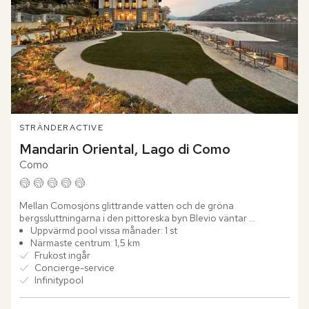
STRÄNDER
ACTIVE
Mandarin Oriental, Lago di Como
Como
Mellan Comosjöns glittrande vatten och de gröna 
bergssluttningarna i den pittoreska byn Blevio väntar 
Mandarin Oriental, Lago di Como. Bara några minuter från 
Uppvärmd pool vissa månader: 1 st
Como reser sig den...
Närmaste centrum: 1,5 km
Frukost ingår
Concierge-service
Infinitypool