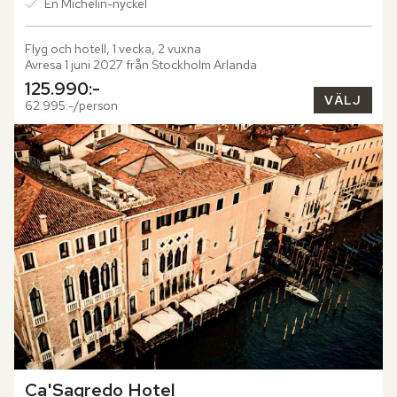
En Michelin-nyckel
Flyg och hotell, 1 vecka, 2 vuxna
Avresa 1 juni 2027 från Stockholm Arlanda
125.990:-
VÄLJ
62.995:-/person
Ca'Sagredo Hotel