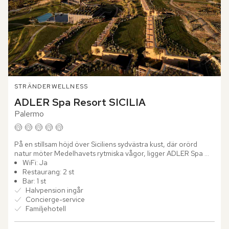
STRÄNDER
WELLNESS
ADLER Spa Resort SICILIA
Palermo
På en stillsam höjd över Siciliens sydvästra kust, där orörd 
natur möter Medelhavets rytmiska vågor, ligger ADLER Spa 
Resort SICILIA. Här låter du blicken sveper över...
WiFi: Ja
Restaurang: 2 st
Bar: 1 st
Halvpension ingår
Concierge-service
Familjehotell