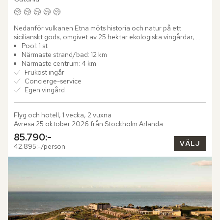
Nedanför vulkanen Etna möts historia och natur på ett 
sicilianskt gods, omgivet av 25 hektar ekologiska vingårdar, 
olivlundar och fruktträd. Här har Monaci delle Terre Nere 
Pool: 1 st
gett...
Närmaste strand/bad: 12 km
Närmaste centrum: 4 km
Frukost ingår
Concierge-service
Egen vingård
Flyg och hotell, 1 vecka, 2 vuxna
Avresa 25 oktober 2026 från Stockholm Arlanda
85.790:-
VÄLJ
42.895:-/person