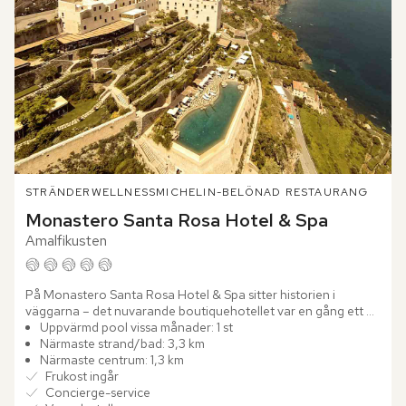
STRÄNDER
WELLNESS
MICHELIN-BELÖNAD RESTAURANG
Monastero Santa Rosa Hotel & Spa
Amalfikusten
På Monastero Santa Rosa Hotel & Spa sitter historien i 
väggarna – det nuvarande boutiquehotellet var en gång ett 
vackert 1600-talskloster. Stenvalv, tunga träportar och svala...
Uppvärmd pool vissa månader: 1 st
Närmaste strand/bad: 3,3 km
Närmaste centrum: 1,3 km
Frukost ingår
Concierge-service