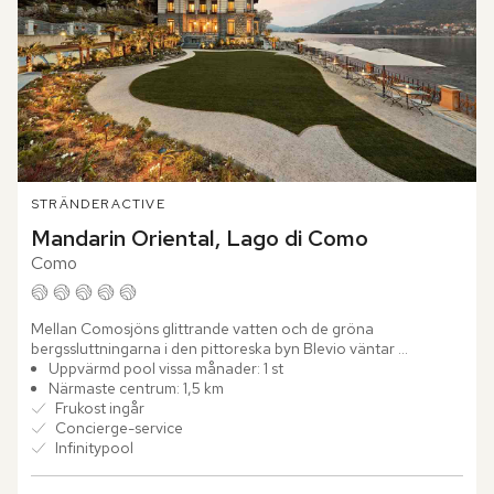
STRÄNDER
ACTIVE
Mandarin Oriental, Lago di Como
Como
Mellan Comosjöns glittrande vatten och de gröna 
bergssluttningarna i den pittoreska byn Blevio väntar 
Mandarin Oriental, Lago di Como. Bara några minuter från 
Uppvärmd pool vissa månader: 1 st
Como reser sig den...
Närmaste centrum: 1,5 km
Frukost ingår
Concierge-service
Infinitypool