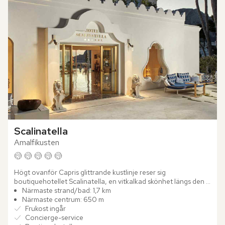
Scalinatella
Amalfikusten
Högt ovanför Capris glittrande kustlinje reser sig 
boutiquehotellet Scalinatella, en vitkalkad skönhet längs den 
eleganta Via Tragara. Sedan generationer tillbaka har 
Närmaste strand/bad: 1,7 km
familjen...
Närmaste centrum: 650 m
Frukost ingår
Concierge-service