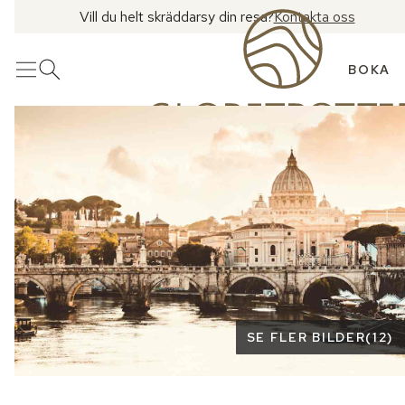
Vill du helt skräddarsy din resa?
Kontakta oss
BOKA
Meny
Öppna sök
Se fler bilder
SE FLER BILDER
(
12
)