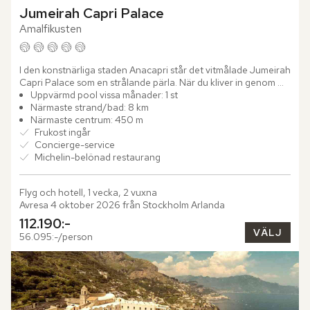
Jumeirah Capri Palace
Amalfikusten
I den konstnärliga staden Anacapri står det vitmålade Jumeirah 
Capri Palace som en strålande pärla. När du kliver in genom 
dörrarna möts du av "Shores of the Seas" – en imponerande...
Uppvärmd pool vissa månader: 1 st
Närmaste strand/bad: 8 km
Närmaste centrum: 450 m
Frukost ingår
Concierge-service
Michelin-belönad restaurang
Flyg och hotell, 1 vecka, 2 vuxna
Avresa 4 oktober 2026 från Stockholm Arlanda
112.190:-
VÄLJ
56.095:-/person