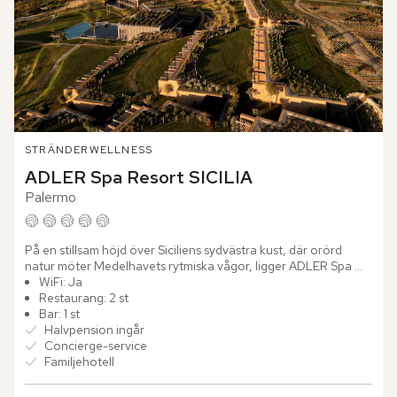
STRÄNDER
WELLNESS
ADLER Spa Resort SICILIA
Palermo
På en stillsam höjd över Siciliens sydvästra kust, där orörd 
natur möter Medelhavets rytmiska vågor, ligger ADLER Spa 
Resort SICILIA. Här låter du blicken sveper över...
WiFi: Ja
Restaurang: 2 st
Bar: 1 st
Halvpension ingår
Concierge-service
Familjehotell