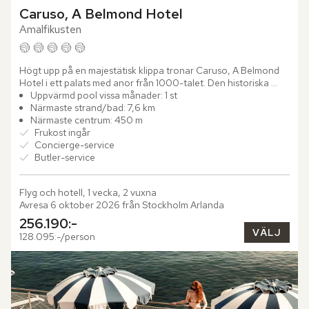
Caruso, A Belmond Hotel
Amalfikusten
Högt upp på en majestätisk klippa tronar Caruso, A Belmond 
Hotel i ett palats med anor från 1000-talet. Den historiska 
byggnaden, som enligt legenden uppfördes som ett tecken 
Uppvärmd pool vissa månader: 1 st
på...
Närmaste strand/bad: 7,6 km
Närmaste centrum: 450 m
Frukost ingår
Concierge-service
Butler-service
Flyg och hotell, 1 vecka, 2 vuxna
Avresa 6 oktober 2026 från Stockholm Arlanda
256.190:-
VÄLJ
128.095:-/person