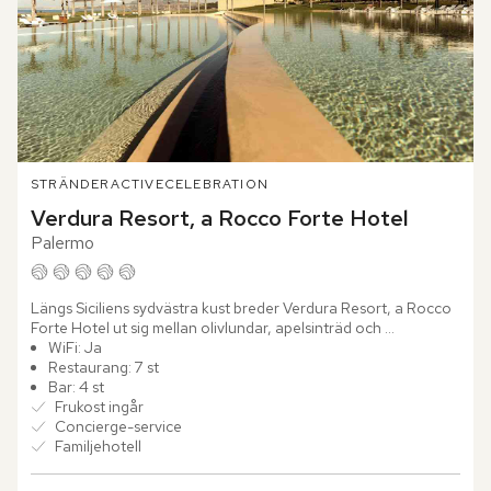
STRÄNDER
ACTIVE
CELEBRATION
Verdura Resort, a Rocco Forte Hotel
Palermo
Längs Siciliens sydvästra kust breder Verdura Resort, a Rocco 
Forte Hotel ut sig mellan olivlundar, apelsinträd och 
Medelhavets djupblå vatten. Redan vid ankomsten känns 
WiFi: Ja
platsens...
Restaurang: 7 st
Bar: 4 st
Frukost ingår
Concierge-service
Familjehotell