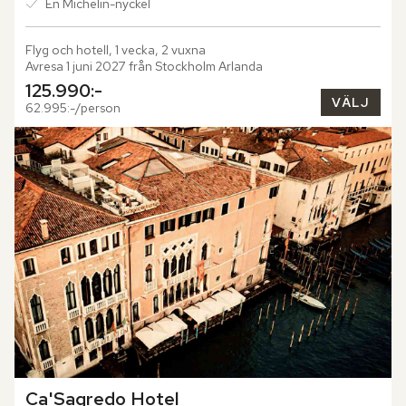
En Michelin-nyckel
Flyg och hotell, 1 vecka, 2 vuxna
Avresa 1 juni 2027 från Stockholm Arlanda
125.990:-
VÄLJ
62.995:-/person
Ca'Sagredo Hotel