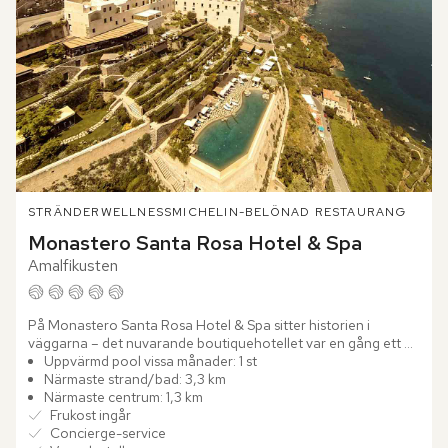
STRÄNDER
WELLNESS
MICHELIN-BELÖNAD RESTAURANG
Monastero Santa Rosa Hotel & Spa
Amalfikusten
På Monastero Santa Rosa Hotel & Spa sitter historien i 
väggarna – det nuvarande boutiquehotellet var en gång ett 
vackert 1600-talskloster. Stenvalv, tunga träportar och svala...
Uppvärmd pool vissa månader: 1 st
Närmaste strand/bad: 3,3 km
Närmaste centrum: 1,3 km
Frukost ingår
Concierge-service