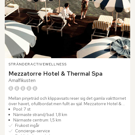
STRÄNDER
ACTIVE
WELLNESS
Mezzatorre Hotel & Thermal Spa
Amalfikusten
Mellan pinjeträd och klippavsats reser sig det gamla vakttornet 
över havet, ofullbordat men fullt av själ. Mezzatorre Hotel & 
Thermal Spa blickar ut över Neapelbukten från sin...
Pool: 7 st
Närmaste strand/bad: 1,8 km
Närmaste centrum: 1,5 km
Frukost ingår
Concierge-service