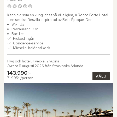
Känn dig som en kunglighet på Villa Igiea, a Rocco Forte Hotel 
– en sekelskiftesvilla inspirerad av Belle Époque. Den 
majestätiska byggnaden uppfördes av den inflytelserika...
WiFi: Ja
Restaurang: 2 st
Bar: 1 st
Frukost ingår
Concierge-service
Michelin-belönad kock
Flyg och hotell, 1 vecka, 2 vuxna
Avresa 11 augusti 2026 från Stockholm Arlanda
143.990:-
VÄLJ
71.995:-/person