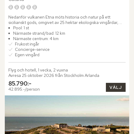
Nedanför vulkanen Etna möts historia och natur på ett 
sicilianskt gods, omgivet av 25 hektar ekologiska vingårdar, 
olivlundar och fruktträd. Här har Monaci delle Terre Nere 
Pool: 1 st
gett...
Närmaste strand/bad: 12 km
Närmaste centrum: 4 km
Frukost ingår
Concierge-service
Egen vingård
Flyg och hotell, 1 vecka, 2 vuxna
Avresa 25 oktober 2026 från Stockholm Arlanda
85.790:-
VÄLJ
42.895:-/person