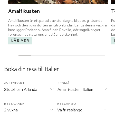
Amalfikusten
T
Amalfikusten är ett paradis av storslagna klippor, glittrande 
Fr
hav och den ljuva doften av citronlundar. Längs denna vackra 
dä
kust ligger Positano, Amalfi och Ravello, där sagolika vyer 
de
förenas med naturens enastående skönhet.
ku
LÄS MER
Boka din resa till
Italien
AVRESEORT
RESMÅL
Stockholm Arlanda
Amalfikusten, Italien
RESENÄRER
RESLÄNGD
2 vuxna
Valfri reslängd