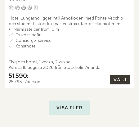
Hotel Lungarno ligger intill Arnofloden, med Ponte Vecchio 
och stadens historiska kvarter strax utanför. Här möter en 
avslappnad färgpalett i blått, vitt och brunt en omfattande...
Närmaste centrum: 0 m
Frukost ingår
Concierge-service
Konsthotell
Flyg och hotell, 1 vecka, 2 vuxna
Avresa 18 augusti 2026 från Stockholm Arlanda
51.590:-
VÄLJ
25.795:-/person
VISA FLER