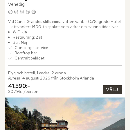
Venedig
Vid Canal Grandes stillsamma vatten väntar Ca'Sagredo Hotel 
– ett vackert 1400-talspalats som viskar om svunna tider. När 
du vandrar genom palatsets praktfulla salonger märker du...
WiFi: Ja
Restaurang: 2 st
Bar: Nej
Concierge-service
Rooftop bar
Centralt beläget
Flyg och hotell, 1 vecka, 2 vuxna
Avresa 14 augusti 2026 från Stockholm Arlanda
41.590:-
VÄLJ
20.795:-/person